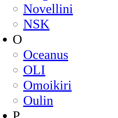
Novellini
NSK
O
Oceanus
OLI
Omoikiri
Oulin
P