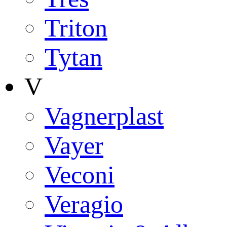
Triton
Tytan
V
Vagnerplast
Vayer
Veconi
Veragio