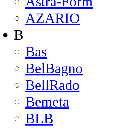
Astra-Form
AZARIO
B
Bas
BelBagno
BellRado
Bemeta
BLB