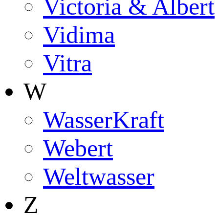
Victoria & Albert
Vidima
Vitra
W
WasserKraft
Webert
Weltwasser
Z