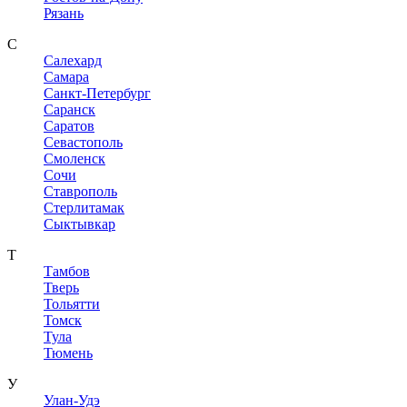
Рязань
С
Салехард
Самара
Санкт-Петербург
Саранск
Саратов
Севастополь
Смоленск
Сочи
Ставрополь
Стерлитамак
Сыктывкар
Т
Тамбов
Тверь
Тольятти
Томск
Тула
Тюмень
У
Улан-Удэ