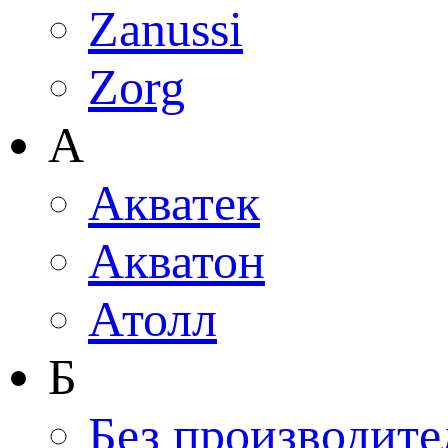
Zanussi
Zorg
А
Акватек
Акватон
Атолл
Б
Без производите