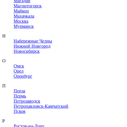
Магадан
Магнитогорск
Майкоп
Махачкала
Москва
Мурманск
Н
Набережные Челны
Нижний Новгород
Новосибирск
О
Омск
Орел
Оренбург
П
Пенза
Пермь
Петрозаводск
Петропавловск-Камчатский
Псков
Р
Ростов-на-Дону