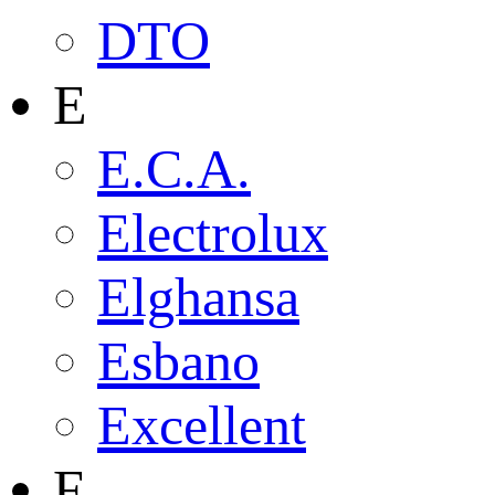
DTO
E
E.C.A.
Electrolux
Elghansa
Esbano
Excellent
F