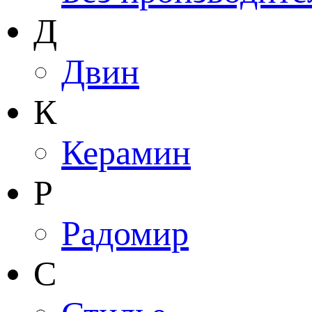
Д
Двин
К
Керамин
Р
Радомир
С