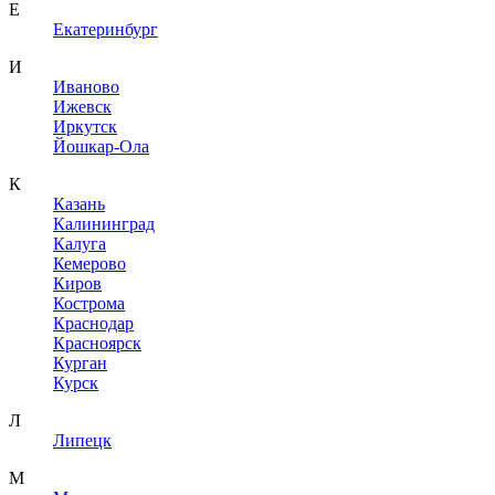
Е
Екатеринбург
И
Иваново
Ижевск
Иркутск
Йошкар-Ола
К
Казань
Калининград
Калуга
Кемерово
Киров
Кострома
Краснодар
Красноярск
Курган
Курск
Л
Липецк
М