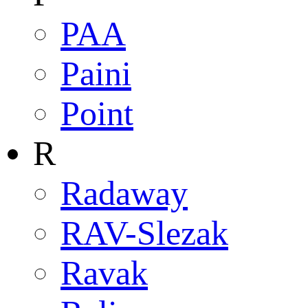
PAA
Paini
Point
R
Radaway
RAV-Slezak
Ravak