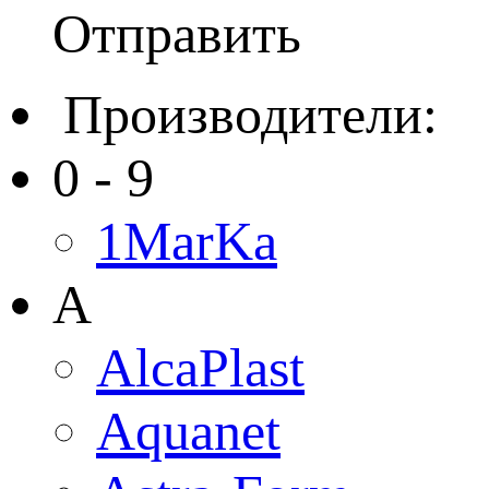
Отправить
Производители:
0 - 9
1MarKa
A
AlcaPlast
Aquanet