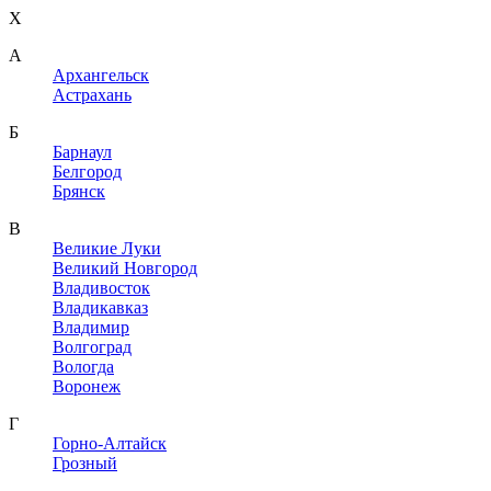
X
A
Архангельск
Астрахань
Б
Барнаул
Белгород
Брянск
В
Великие Луки
Великий Новгород
Владивосток
Владикавказ
Владимир
Волгоград
Вологда
Воронеж
Г
Горно-Алтайск
Грозный