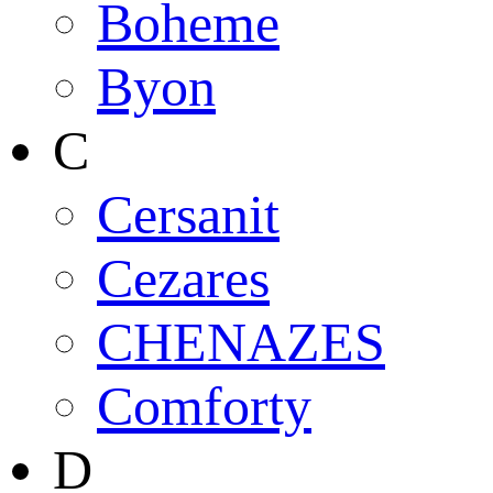
Boheme
Byon
C
Cersanit
Cezares
CHENAZES
Comforty
D