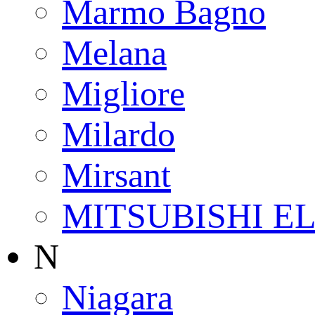
Marmo Bagno
Melana
Migliore
Milardo
Mirsant
MITSUBISHI E
N
Niagara