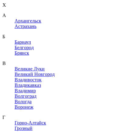
X
A
Архангельск
Астрахань
Б
Барнаул
Белгород
Брянск
В
Великие Луки
Великий Новгород
Владивосток
Владикавказ
Владимир
Волгоград
Вологда
Воронеж
Г
Горно-Алтайск
Грозный