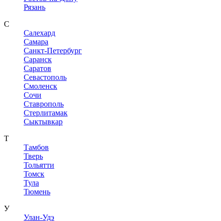
Рязань
С
Салехард
Самара
Санкт-Петербург
Саранск
Саратов
Севастополь
Смоленск
Сочи
Ставрополь
Стерлитамак
Сыктывкар
Т
Тамбов
Тверь
Тольятти
Томск
Тула
Тюмень
У
Улан-Удэ