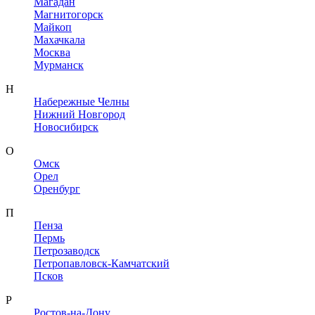
Магадан
Магнитогорск
Майкоп
Махачкала
Москва
Мурманск
Н
Набережные Челны
Нижний Новгород
Новосибирск
О
Омск
Орел
Оренбург
П
Пенза
Пермь
Петрозаводск
Петропавловск-Камчатский
Псков
Р
Ростов-на-Дону