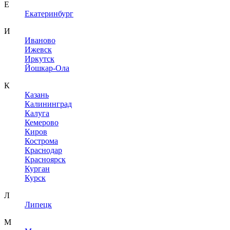
Е
Екатеринбург
И
Иваново
Ижевск
Иркутск
Йошкар-Ола
К
Казань
Калининград
Калуга
Кемерово
Киров
Кострома
Краснодар
Красноярск
Курган
Курск
Л
Липецк
М