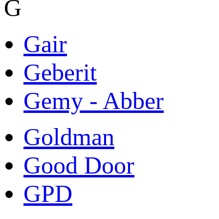
G
Gair
Geberit
Gemy - Abber
Goldman
Good Door
GPD