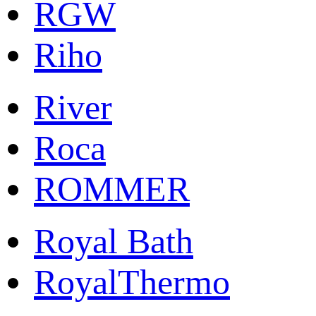
RGW
Riho
River
Roca
ROMMER
Royal Bath
RoyalThermo