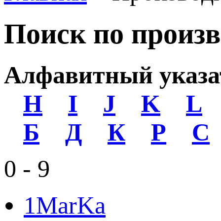
Поиск по произ
Алфавитный указа
H
I
J
K
L
Б
Д
К
Р
С
0 - 9
1MarKa