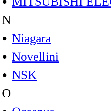
MITSUBISHI ELE
N
Niagara
Novellini
NSK
O