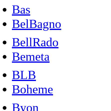
Bas
BelBagno
BellRado
Bemeta
BLB
Boheme
Byon