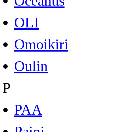
Oceanus
OLI
Omoikiri
Oulin
P
PAA
Paini