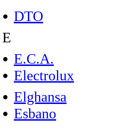
DTO
E
E.C.A.
Electrolux
Elghansa
Esbano