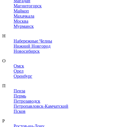
Магадан
Магнитогорск
Майкоп
Махачкала
Москва
Мурманск
Н
Набережные Челны
Нижний Новгород
Новосибирск
О
Омск
Орел
Оренбург
П
Пенза
Пермь
Петрозаводск
Петропавловск-Камчатский
Псков
Р
Ростов-на-Дону