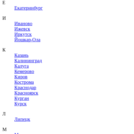
Е
Екатеринбург
И
Иваново
Ижевск
Иркутск
Йошкар-Ола
К
Казань
Калининград
Калуга
Кемерово
Киров
Кострома
Краснодар
Красноярск
Курган
Курск
Л
Липецк
М