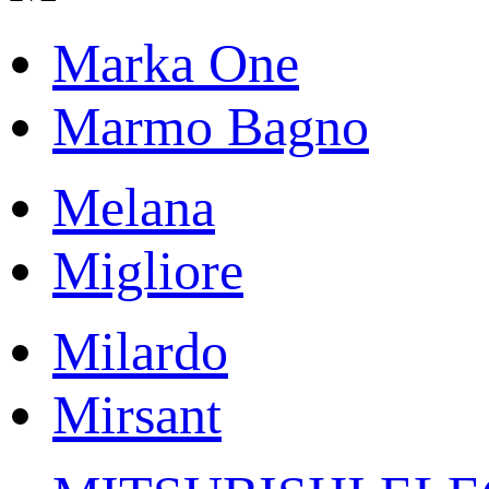
Marka One
Marmo Bagno
Melana
Migliore
Milardo
Mirsant