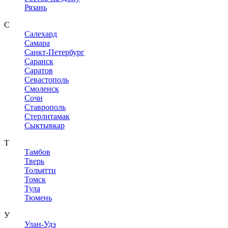
Рязань
С
Салехард
Самара
Санкт-Петербург
Саранск
Саратов
Севастополь
Смоленск
Сочи
Ставрополь
Стерлитамак
Сыктывкар
Т
Тамбов
Тверь
Тольятти
Томск
Тула
Тюмень
У
Улан-Удэ