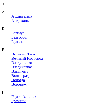
X
A
Архангельск
Астрахань
Б
Барнаул
Белгород
Брянск
В
Великие Луки
Великий Новгород
Владивосток
Владикавказ
Владимир
Волгоград
Вологда
Воронеж
Г
Горно-Алтайск
Грозный