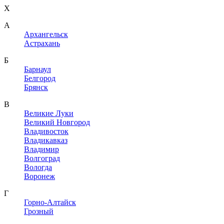
X
A
Архангельск
Астрахань
Б
Барнаул
Белгород
Брянск
В
Великие Луки
Великий Новгород
Владивосток
Владикавказ
Владимир
Волгоград
Вологда
Воронеж
Г
Горно-Алтайск
Грозный