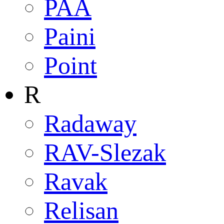
PAA
Paini
Point
R
Radaway
RAV-Slezak
Ravak
Relisan