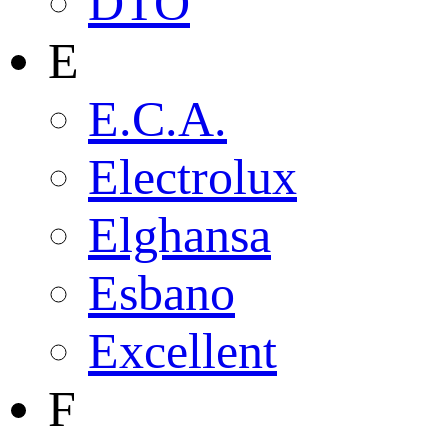
DTO
E
E.C.A.
Electrolux
Elghansa
Esbano
Excellent
F