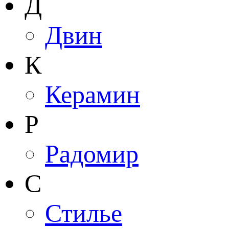
Д
Двин
К
Керамин
Р
Радомир
С
Стилье