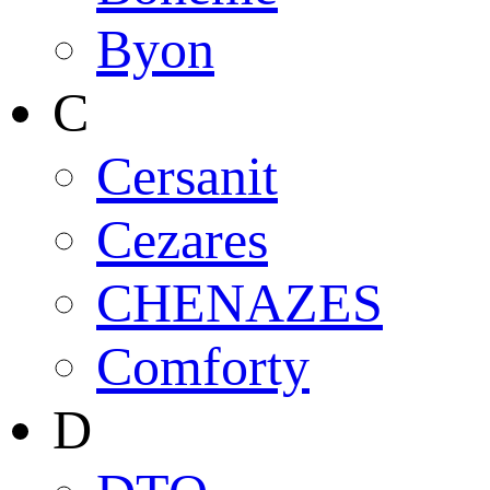
Byon
C
Cersanit
Cezares
CHENAZES
Comforty
D