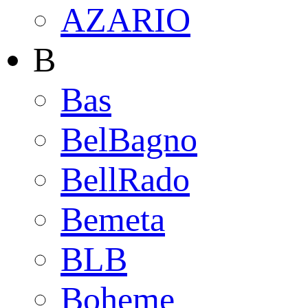
AZARIO
B
Bas
BelBagno
BellRado
Bemeta
BLB
Boheme