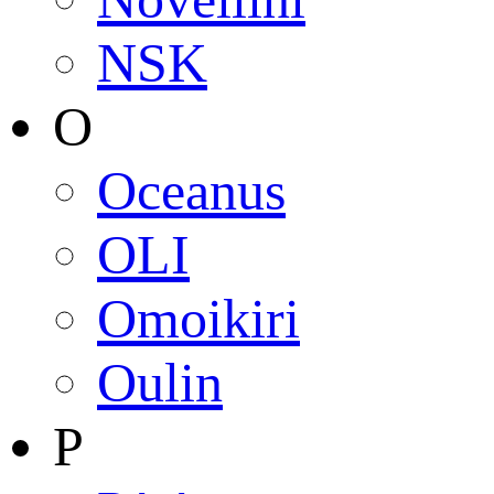
NSK
O
Oceanus
OLI
Omoikiri
Oulin
P