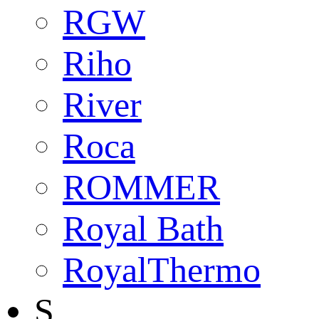
RGW
Riho
River
Roca
ROMMER
Royal Bath
RoyalThermo
S