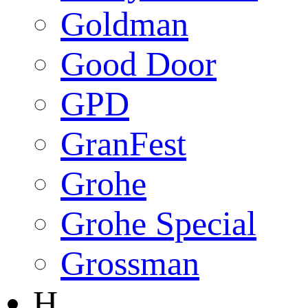
Goldman
Good Door
GPD
GranFest
Grohe
Grohe Special
Grossman
H