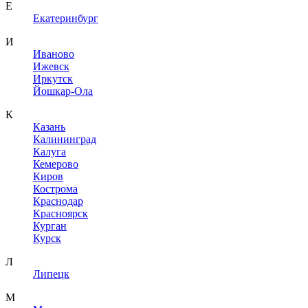
Е
Екатеринбург
И
Иваново
Ижевск
Иркутск
Йошкар-Ола
К
Казань
Калининград
Калуга
Кемерово
Киров
Кострома
Краснодар
Красноярск
Курган
Курск
Л
Липецк
М