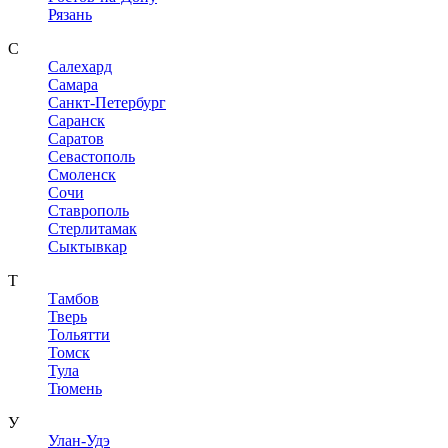
Рязань
С
Салехард
Самара
Санкт-Петербург
Саранск
Саратов
Севастополь
Смоленск
Сочи
Ставрополь
Стерлитамак
Сыктывкар
Т
Тамбов
Тверь
Тольятти
Томск
Тула
Тюмень
У
Улан-Удэ