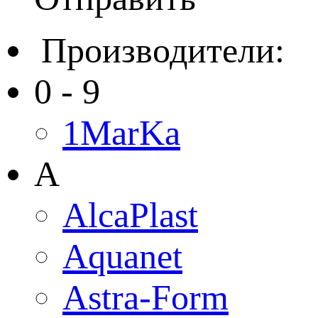
Производители:
0 - 9
1MarKa
A
AlcaPlast
Aquanet
Astra-Form