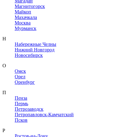
Магадан
Магнитогорск
Майкоп
Махачкала
Москва
Мурманск
Н
Набережные Челны
Нижний Новгород
Новосибирск
О
Омск
Орел
Оренбург
П
Пенза
Пермь
Петрозаводск
Петропавловск-Камчатский
Псков
Р
Ростов-на-Дону