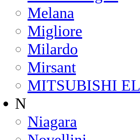
Melana
Migliore
Milardo
Mirsant
MITSUBISHI E
N
Niagara
Novellini