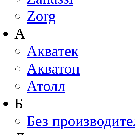
Zorg
А
Акватек
Акватон
Атолл
Б
Без производите