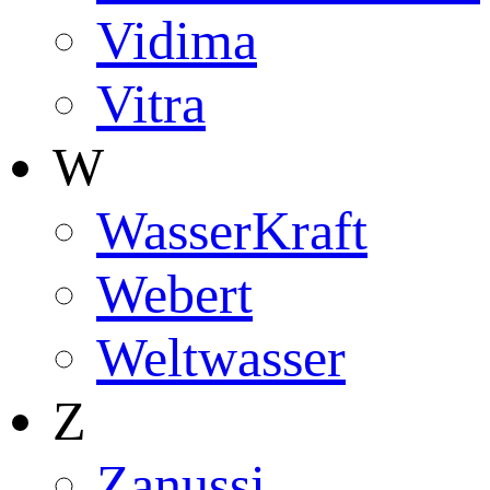
Vidima
Vitra
W
WasserKraft
Webert
Weltwasser
Z
Zanussi