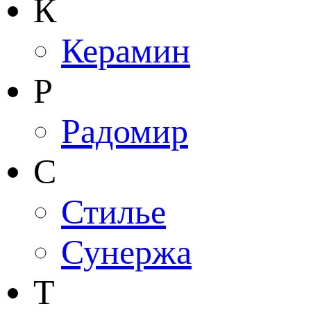
К
Керамин
Р
Радомир
С
Стилье
Сунержа
Т