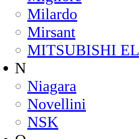
Milardo
Mirsant
MITSUBISHI E
N
Niagara
Novellini
NSK