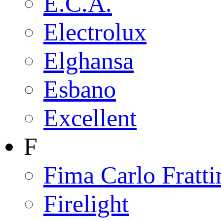
E.C.A.
Electrolux
Elghansa
Esbano
Excellent
F
Fima Carlo Fratti
Firelight