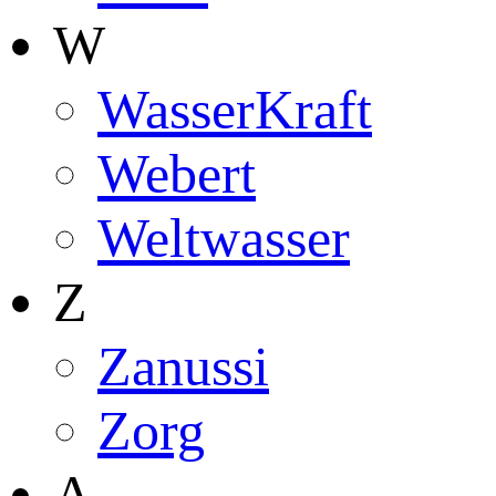
W
WasserKraft
Webert
Weltwasser
Z
Zanussi
Zorg
А