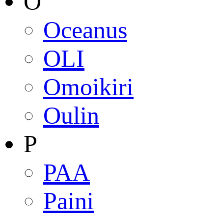
O
Oceanus
OLI
Omoikiri
Oulin
P
PAA
Paini