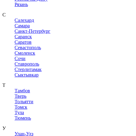
Рязань
С
Салехард
Самара
Санкт-Петербург
Саранск
Саратов
Севастополь
Смоленск
Сочи
Ставрополь
Стерлитамак
Сыктывкар
Т
Тамбов
Тверь
Тольятти
Томск
Тула
Тюмень
У
Улан-Удэ