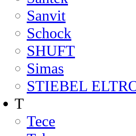
Sanvit
Schock
SHUFT
Simas
STIEBEL ELTR
T
Tece