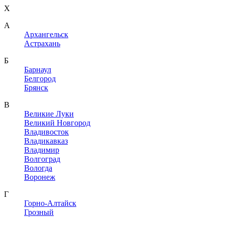
X
A
Архангельск
Астрахань
Б
Барнаул
Белгород
Брянск
В
Великие Луки
Великий Новгород
Владивосток
Владикавказ
Владимир
Волгоград
Вологда
Воронеж
Г
Горно-Алтайск
Грозный