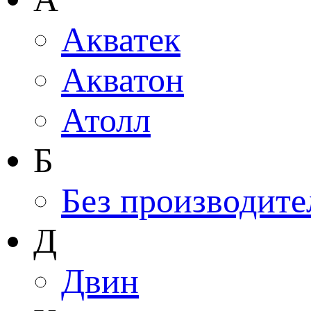
Акватек
Акватон
Атолл
Б
Без производите
Д
Двин