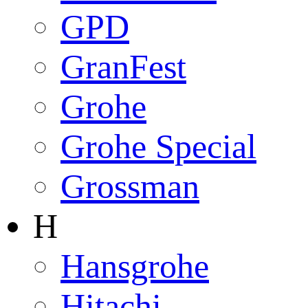
GPD
GranFest
Grohe
Grohe Special
Grossman
H
Hansgrohe
Hitachi