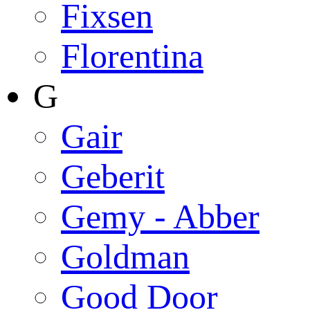
Fixsen
Florentina
G
Gair
Geberit
Gemy - Abber
Goldman
Good Door