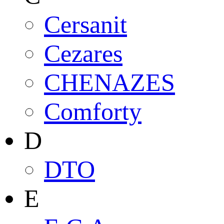
Cersanit
Cezares
CHENAZES
Comforty
D
DTO
E