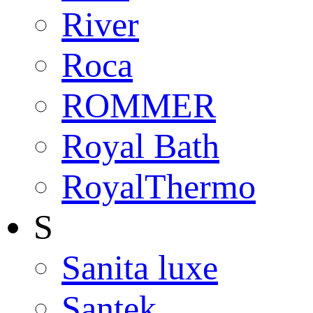
River
Roca
ROMMER
Royal Bath
RoyalThermo
S
Sanita luxe
Santek