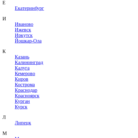
Е
Екатеринбург
И
Иваново
Ижевск
Иркутск
Йошкар-Ола
К
Казань
Калининград
Калуга
Кемерово
Киров
Кострома
Краснодар
Красноярск
Курган
Курск
Л
Липецк
М