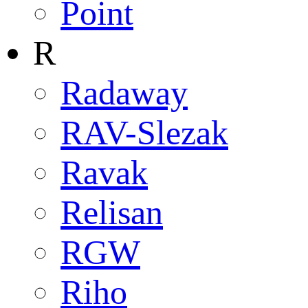
Point
R
Radaway
RAV-Slezak
Ravak
Relisan
RGW
Riho