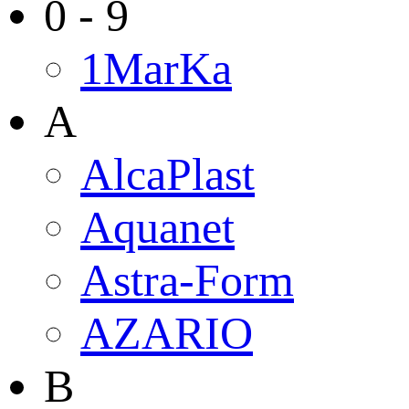
0 - 9
1MarKa
A
AlcaPlast
Aquanet
Astra-Form
AZARIO
B