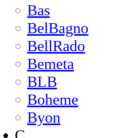
Bas
BelBagno
BellRado
Bemeta
BLB
Boheme
Byon
C