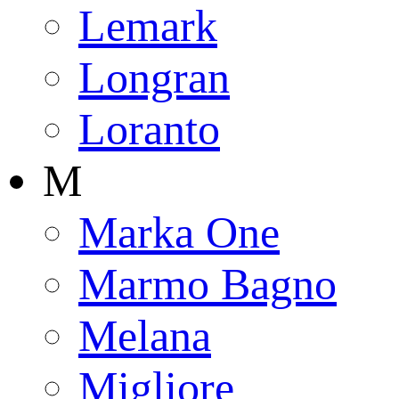
Lemark
Longran
Loranto
M
Marka One
Marmo Bagno
Melana
Migliore