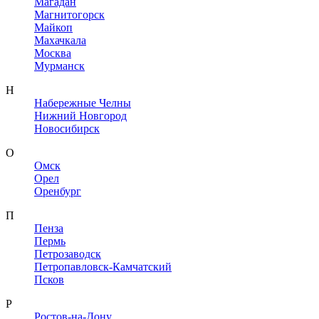
Магадан
Магнитогорск
Майкоп
Махачкала
Москва
Мурманск
Н
Набережные Челны
Нижний Новгород
Новосибирск
О
Омск
Орел
Оренбург
П
Пенза
Пермь
Петрозаводск
Петропавловск-Камчатский
Псков
Р
Ростов-на-Дону