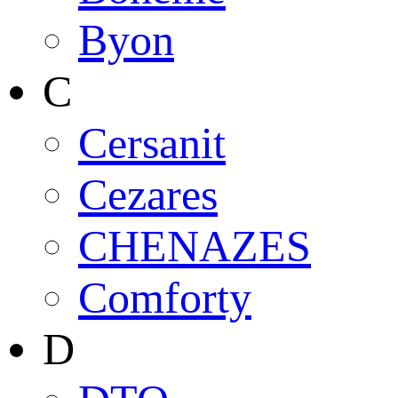
Byon
C
Cersanit
Cezares
CHENAZES
Comforty
D