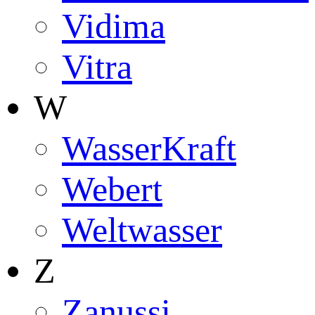
Vidima
Vitra
W
WasserKraft
Webert
Weltwasser
Z
Zanussi