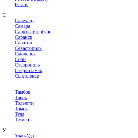
Рязань
С
Салехард
Самара
Санкт-Петербург
Саранск
Саратов
Севастополь
Смоленск
Сочи
Ставрополь
Стерлитамак
Сыктывкар
Т
Тамбов
Тверь
Тольятти
Томск
Тула
Тюмень
У
Улан-Удэ