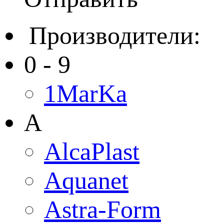
Производители:
0 - 9
1MarKa
A
AlcaPlast
Aquanet
Astra-Form