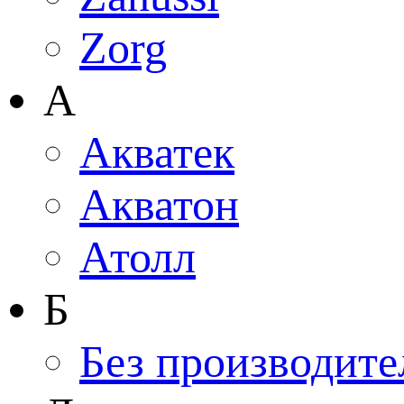
Zorg
А
Акватек
Акватон
Атолл
Б
Без производите