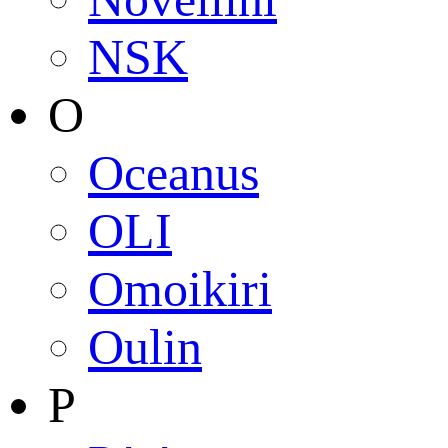
NSK
O
Oceanus
OLI
Omoikiri
Oulin
P