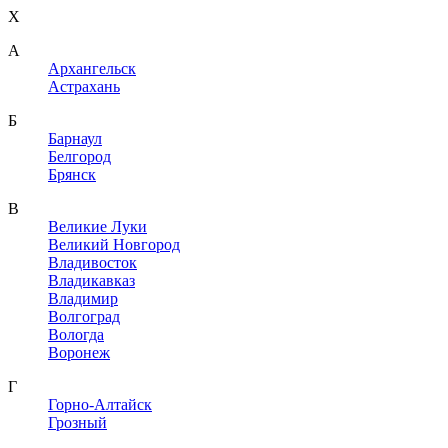
X
A
Архангельск
Астрахань
Б
Барнаул
Белгород
Брянск
В
Великие Луки
Великий Новгород
Владивосток
Владикавказ
Владимир
Волгоград
Вологда
Воронеж
Г
Горно-Алтайск
Грозный