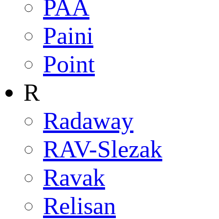
PAA
Paini
Point
R
Radaway
RAV-Slezak
Ravak
Relisan