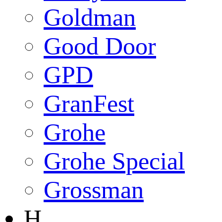
Goldman
Good Door
GPD
GranFest
Grohe
Grohe Special
Grossman
H