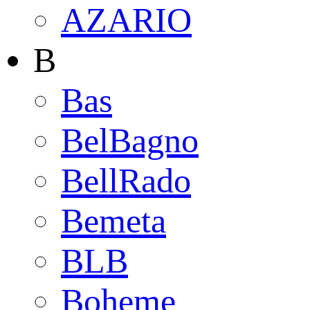
AZARIO
B
Bas
BelBagno
BellRado
Bemeta
BLB
Boheme