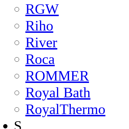
RGW
Riho
River
Roca
ROMMER
Royal Bath
RoyalThermo
S