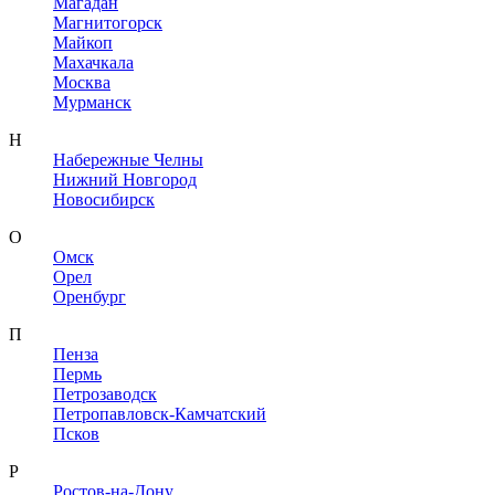
Магадан
Магнитогорск
Майкоп
Махачкала
Москва
Мурманск
Н
Набережные Челны
Нижний Новгород
Новосибирск
О
Омск
Орел
Оренбург
П
Пенза
Пермь
Петрозаводск
Петропавловск-Камчатский
Псков
Р
Ростов-на-Дону