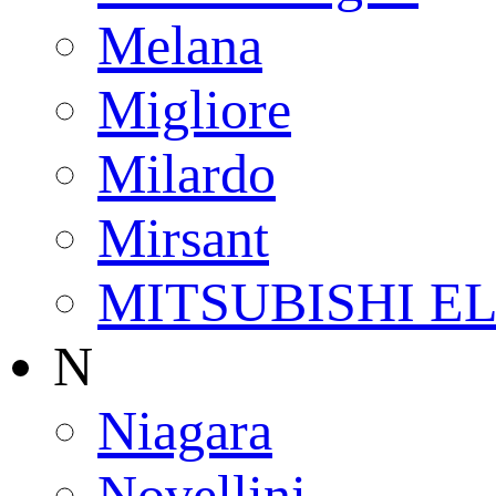
Melana
Migliore
Milardo
Mirsant
MITSUBISHI E
N
Niagara
Novellini