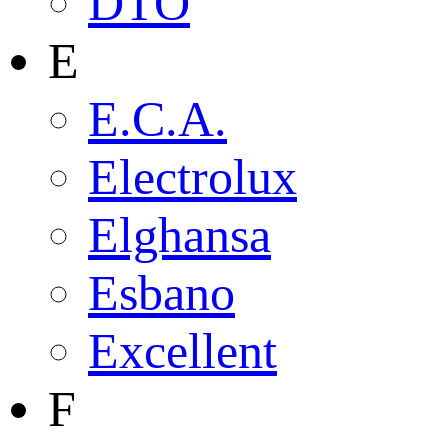
DTO
E
E.C.A.
Electrolux
Elghansa
Esbano
Excellent
F