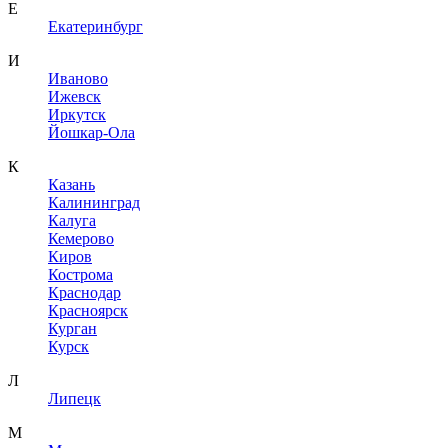
Е
Екатеринбург
И
Иваново
Ижевск
Иркутск
Йошкар-Ола
К
Казань
Калининград
Калуга
Кемерово
Киров
Кострома
Краснодар
Красноярск
Курган
Курск
Л
Липецк
М