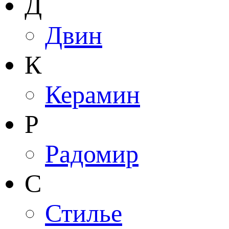
Д
Двин
К
Керамин
Р
Радомир
С
Стилье