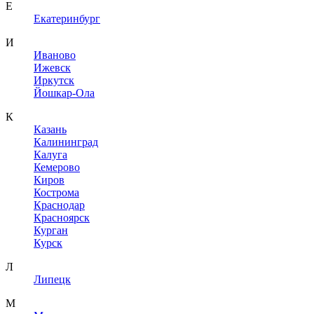
Е
Екатеринбург
И
Иваново
Ижевск
Иркутск
Йошкар-Ола
К
Казань
Калининград
Калуга
Кемерово
Киров
Кострома
Краснодар
Красноярск
Курган
Курск
Л
Липецк
М