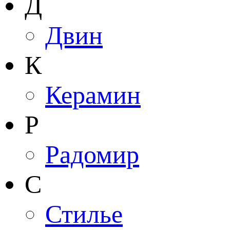
Д
Двин
К
Керамин
Р
Радомир
С
Стилье