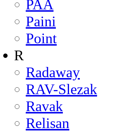
PAA
Paini
Point
R
Radaway
RAV-Slezak
Ravak
Relisan