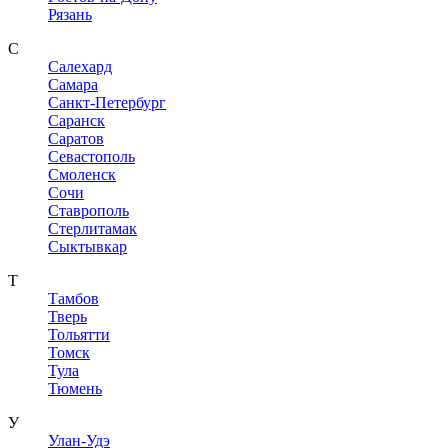
Рязань
С
Салехард
Самара
Санкт-Петербург
Саранск
Саратов
Севастополь
Смоленск
Сочи
Ставрополь
Стерлитамак
Сыктывкар
Т
Тамбов
Тверь
Тольятти
Томск
Тула
Тюмень
У
Улан-Удэ