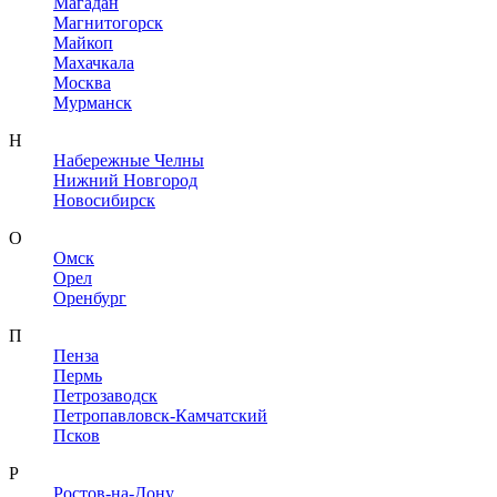
Магадан
Магнитогорск
Майкоп
Махачкала
Москва
Мурманск
Н
Набережные Челны
Нижний Новгород
Новосибирск
О
Омск
Орел
Оренбург
П
Пенза
Пермь
Петрозаводск
Петропавловск-Камчатский
Псков
Р
Ростов-на-Дону