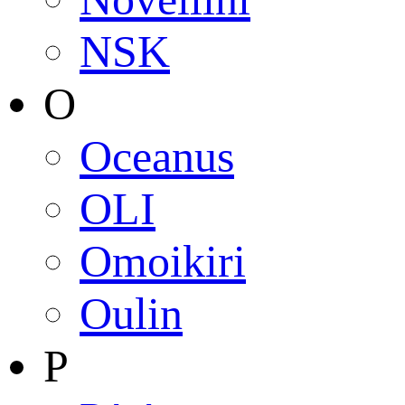
NSK
O
Oceanus
OLI
Omoikiri
Oulin
P