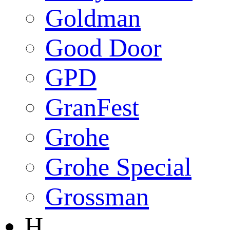
Goldman
Good Door
GPD
GranFest
Grohe
Grohe Special
Grossman
H