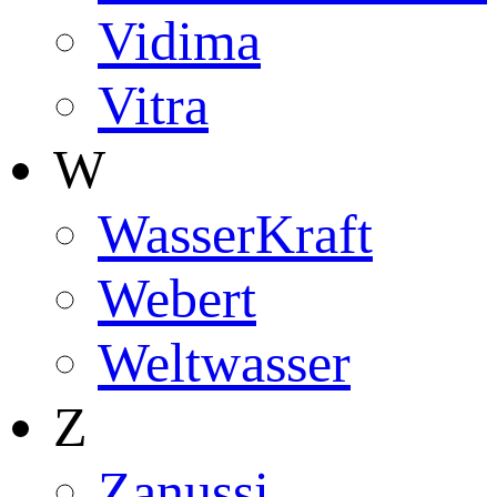
Vidima
Vitra
W
WasserKraft
Webert
Weltwasser
Z
Zanussi