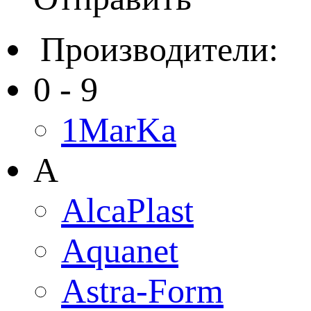
Производители:
0 - 9
1MarKa
A
AlcaPlast
Aquanet
Astra-Form