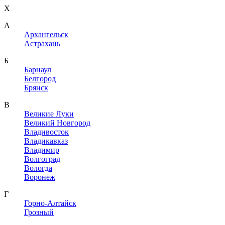
X
A
Архангельск
Астрахань
Б
Барнаул
Белгород
Брянск
В
Великие Луки
Великий Новгород
Владивосток
Владикавказ
Владимир
Волгоград
Вологда
Воронеж
Г
Горно-Алтайск
Грозный