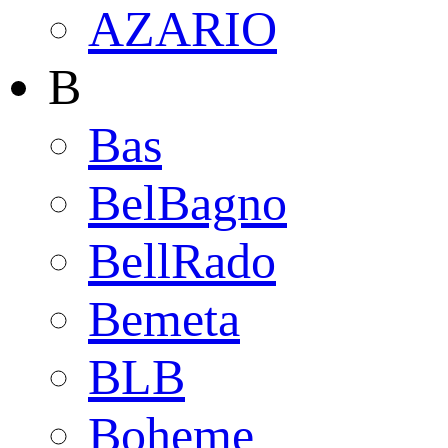
AZARIO
B
Bas
BelBagno
BellRado
Bemeta
BLB
Boheme