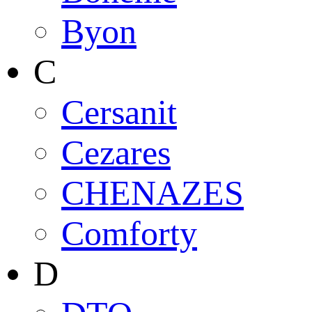
Byon
C
Cersanit
Cezares
CHENAZES
Comforty
D