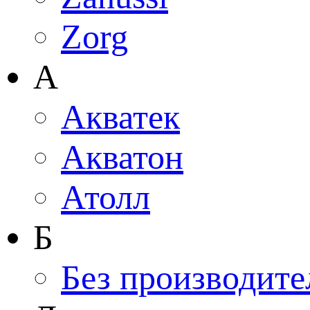
Zorg
А
Акватек
Акватон
Атолл
Б
Без производите