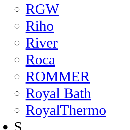
RGW
Riho
River
Roca
ROMMER
Royal Bath
RoyalThermo
S