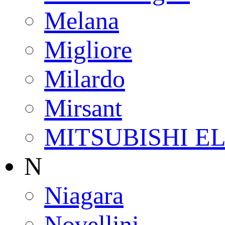
Melana
Migliore
Milardo
Mirsant
MITSUBISHI E
N
Niagara
Novellini