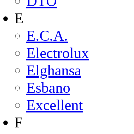
DTO
E
E.C.A.
Electrolux
Elghansa
Esbano
Excellent
F