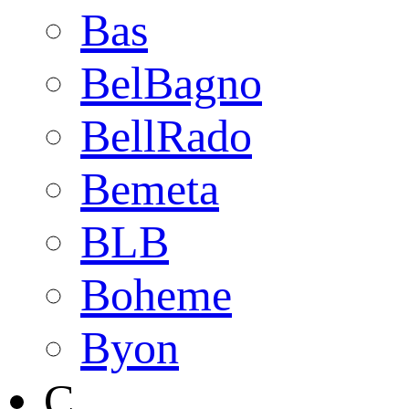
Bas
BelBagno
BellRado
Bemeta
BLB
Boheme
Byon
C