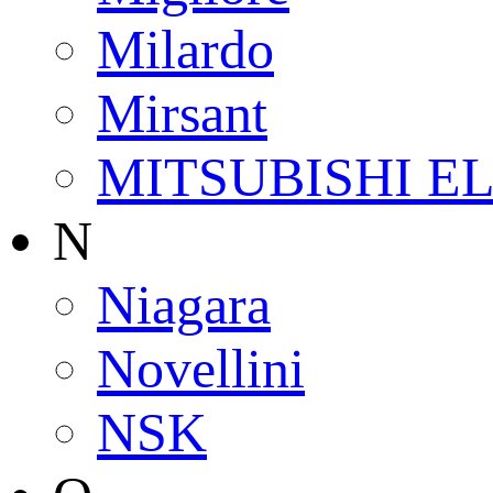
Milardo
Mirsant
MITSUBISHI E
N
Niagara
Novellini
NSK