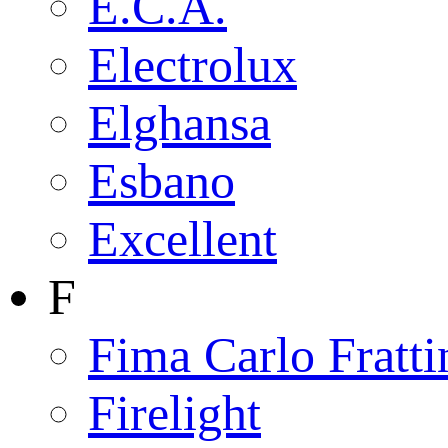
E.C.A.
Electrolux
Elghansa
Esbano
Excellent
F
Fima Carlo Fratti
Firelight