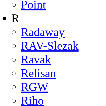
Point
R
Radaway
RAV-Slezak
Ravak
Relisan
RGW
Riho