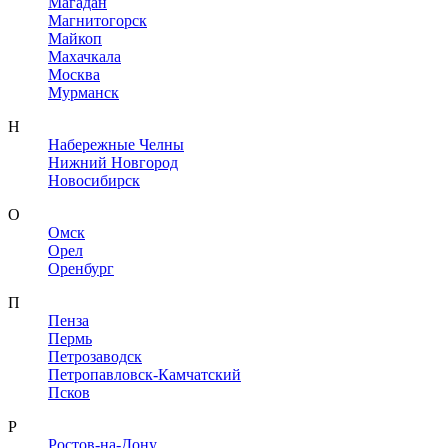
Магадан
Магнитогорск
Майкоп
Махачкала
Москва
Мурманск
Н
Набережные Челны
Нижний Новгород
Новосибирск
О
Омск
Орел
Оренбург
П
Пенза
Пермь
Петрозаводск
Петропавловск-Камчатский
Псков
Р
Ростов-на-Дону