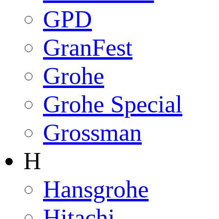
GPD
GranFest
Grohe
Grohe Special
Grossman
H
Hansgrohe
Hitachi