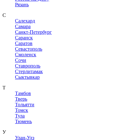
Рязань
С
Салехард
Самара
Санкт-Петербург
Саранск
Саратов
Севастополь
Смоленск
Сочи
Ставрополь
Стерлитамак
Сыктывкар
Т
Тамбов
Тверь
Тольятти
Томск
Тула
Тюмень
У
Улан-Удэ