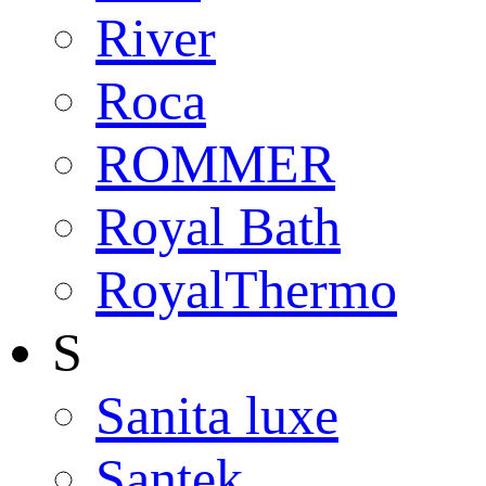
River
Roca
ROMMER
Royal Bath
RoyalThermo
S
Sanita luxe
Santek