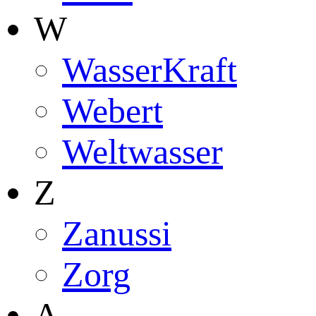
W
WasserKraft
Webert
Weltwasser
Z
Zanussi
Zorg
А