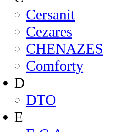
Cersanit
Cezares
CHENAZES
Comforty
D
DTO
E