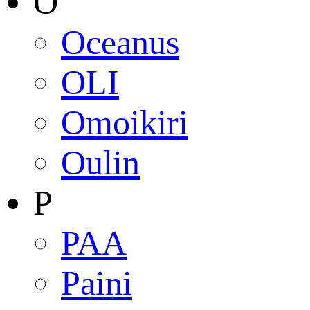
O
Oceanus
OLI
Omoikiri
Oulin
P
PAA
Paini