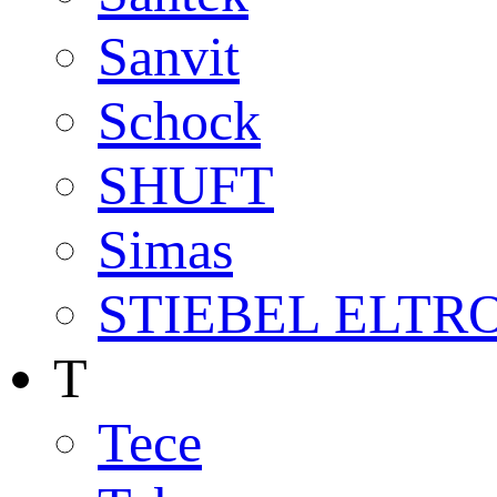
Sanvit
Schock
SHUFT
Simas
STIEBEL ELTR
T
Tece