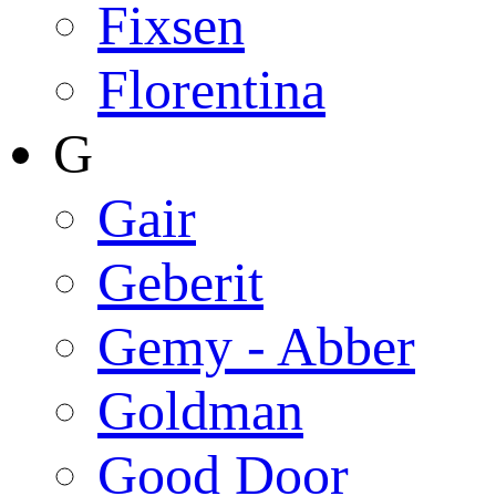
Fixsen
Florentina
G
Gair
Geberit
Gemy - Abber
Goldman
Good Door