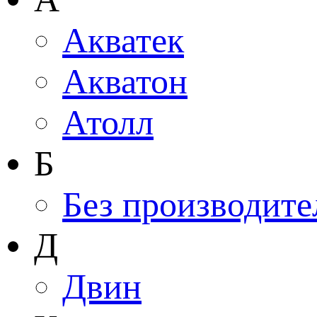
Акватек
Акватон
Атолл
Б
Без производите
Д
Двин