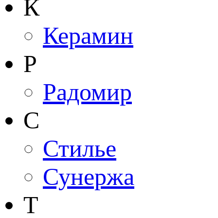
К
Керамин
Р
Радомир
С
Стилье
Сунержа
Т