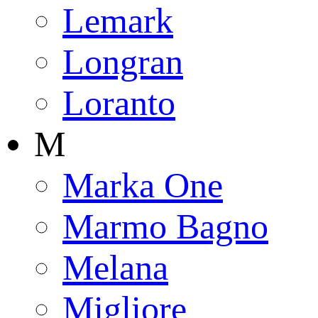
Lemark
Longran
Loranto
M
Marka One
Marmo Bagno
Melana
Migliore