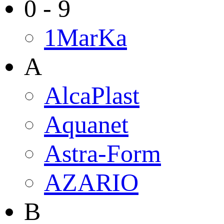
0 - 9
1MarKa
A
AlcaPlast
Aquanet
Astra-Form
AZARIO
B