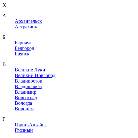
X
A
Архангельск
Астрахань
Б
Барнаул
Белгород
Брянск
В
Великие Луки
Великий Новгород
Владивосток
Владикавказ
Владимир
Волгоград
Вологда
Воронеж
Г
Горно-Алтайск
Грозный