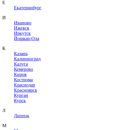
Е
Екатеринбург
И
Иваново
Ижевск
Иркутск
Йошкар-Ола
К
Казань
Калининград
Калуга
Кемерово
Киров
Кострома
Краснодар
Красноярск
Курган
Курск
Л
Липецк
М