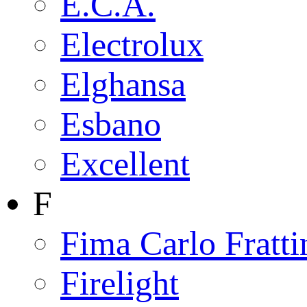
E.C.A.
Electrolux
Elghansa
Esbano
Excellent
F
Fima Carlo Fratti
Firelight