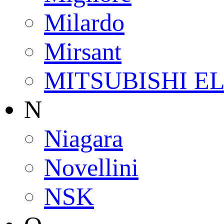
Milardo
Mirsant
MITSUBISHI E
N
Niagara
Novellini
NSK