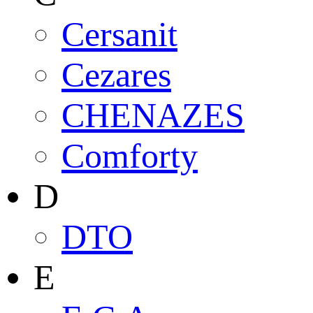
Cersanit
Cezares
CHENAZES
Comforty
D
DTO
E