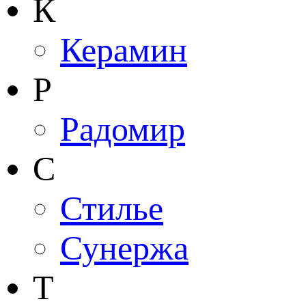
К
Керамин
Р
Радомир
С
Стилье
Сунержа
Т