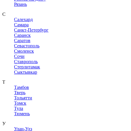
Рязань
С
Салехард
Самара
Санкт-Петербург
Саранск
Саратов
Севастополь
Смоленск
Сочи
Ставрополь
Стерлитамак
Сыктывкар
Т
Тамбов
Тверь
Тольятти
Томск
Тула
Тюмень
У
Улан-Удэ