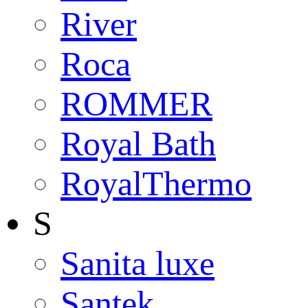
River
Roca
ROMMER
Royal Bath
RoyalThermo
S
Sanita luxe
Santek