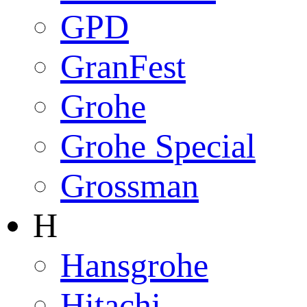
GPD
GranFest
Grohe
Grohe Special
Grossman
H
Hansgrohe
Hitachi