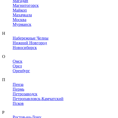
Магадан
Магнитогорск
Майкоп
Махачкала
Москва
Мурманск
Н
Набережные Челны
Нижний Новгород
Новосибирск
О
Омск
Орел
Оренбург
П
Пенза
Пермь
Петрозаводск
Петропавловск-Камчатский
Псков
Р
Ростов-на-Дону