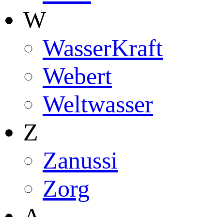
W
WasserKraft
Webert
Weltwasser
Z
Zanussi
Zorg
А