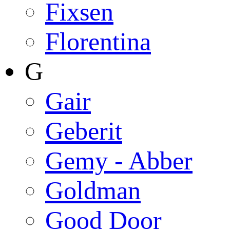
Fixsen
Florentina
G
Gair
Geberit
Gemy - Abber
Goldman
Good Door