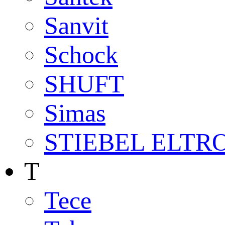
Sanvit
Schock
SHUFT
Simas
STIEBEL ELTR
T
Tece