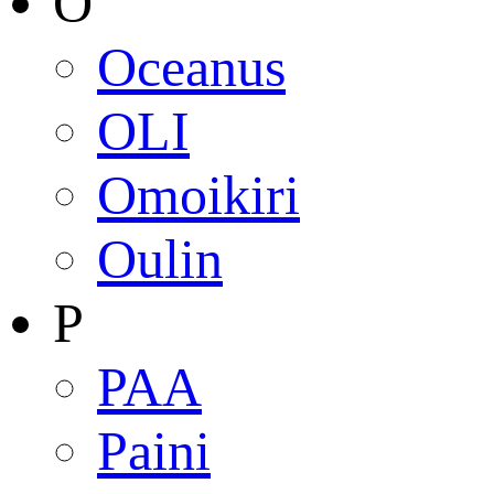
O
Oceanus
OLI
Omoikiri
Oulin
P
PAA
Paini