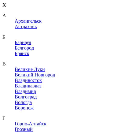
X
A
Архангельск
Астрахань
Б
Барнаул
Белгород
Брянск
В
Великие Луки
Великий Новгород
Владивосток
Владикавказ
Владимир
Волгоград
Вологда
Воронеж
Г
Горно-Алтайск
Грозный