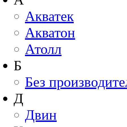
Акватек
Акватон
Атолл
Б
Без производите
Д
Двин