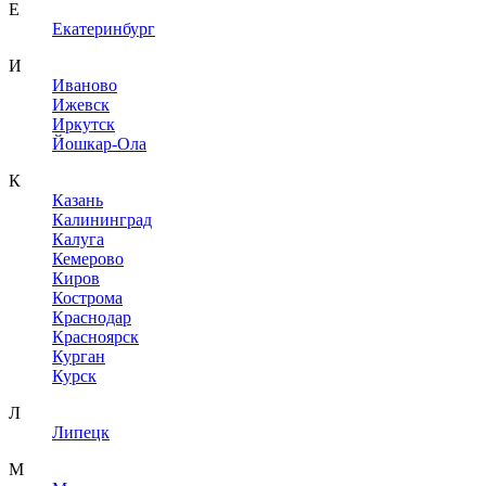
Е
Екатеринбург
И
Иваново
Ижевск
Иркутск
Йошкар-Ола
К
Казань
Калининград
Калуга
Кемерово
Киров
Кострома
Краснодар
Красноярск
Курган
Курск
Л
Липецк
М