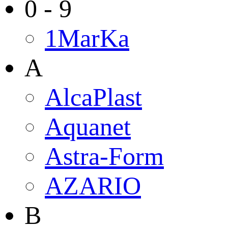
0 - 9
1MarKa
A
AlcaPlast
Aquanet
Astra-Form
AZARIO
B