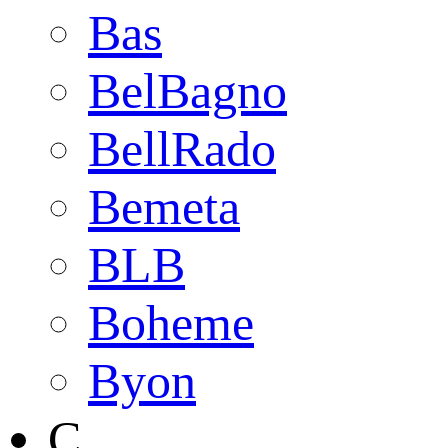
Bas
BelBagno
BellRado
Bemeta
BLB
Boheme
Byon
C