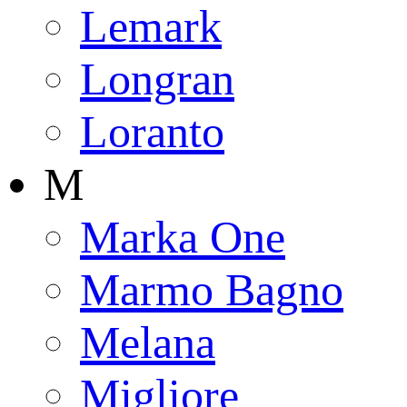
Lemark
Longran
Loranto
M
Marka One
Marmo Bagno
Melana
Migliore