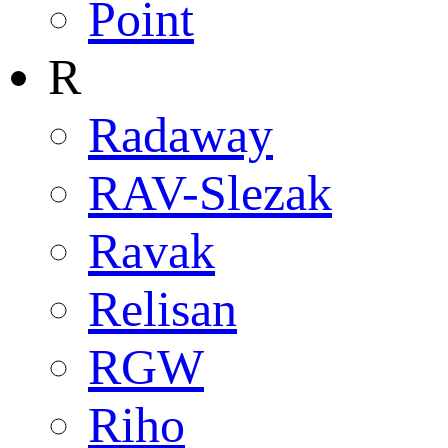
Point
R
Radaway
RAV-Slezak
Ravak
Relisan
RGW
Riho