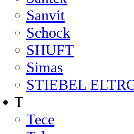
Sanvit
Schock
SHUFT
Simas
STIEBEL ELTR
T
Tece