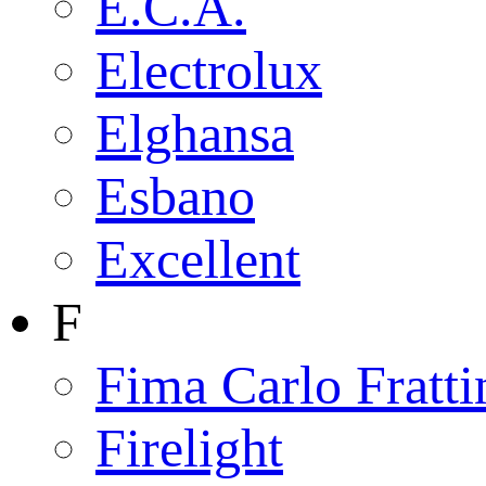
E.C.A.
Electrolux
Elghansa
Esbano
Excellent
F
Fima Carlo Fratti
Firelight