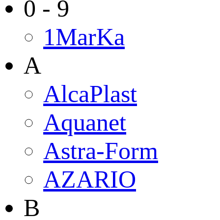
0 - 9
1MarKa
A
AlcaPlast
Aquanet
Astra-Form
AZARIO
B