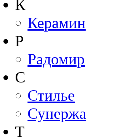
К
Керамин
Р
Радомир
С
Стилье
Сунержа
Т