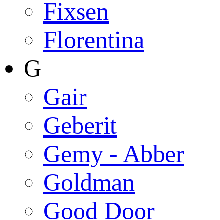
Fixsen
Florentina
G
Gair
Geberit
Gemy - Abber
Goldman
Good Door