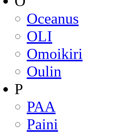
O
Oceanus
OLI
Omoikiri
Oulin
P
PAA
Paini