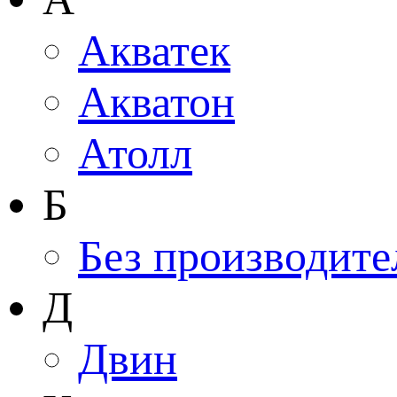
Акватек
Акватон
Атолл
Б
Без производите
Д
Двин