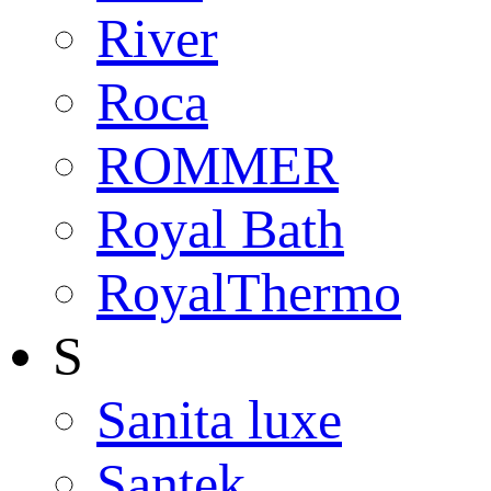
River
Roca
ROMMER
Royal Bath
RoyalThermo
S
Sanita luxe
Santek