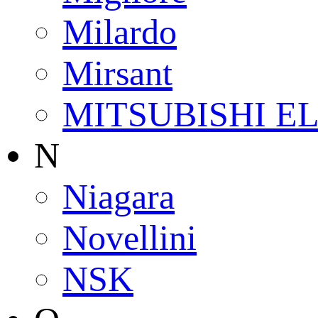
Milardo
Mirsant
MITSUBISHI E
N
Niagara
Novellini
NSK