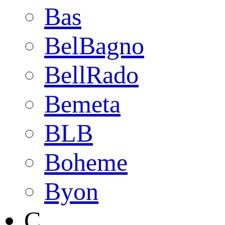
Bas
BelBagno
BellRado
Bemeta
BLB
Boheme
Byon
C