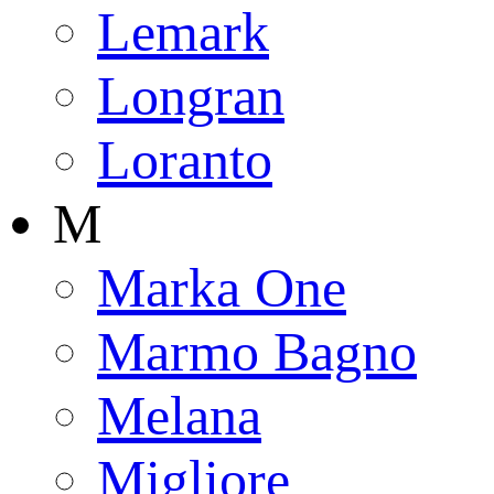
Lemark
Longran
Loranto
M
Marka One
Marmo Bagno
Melana
Migliore