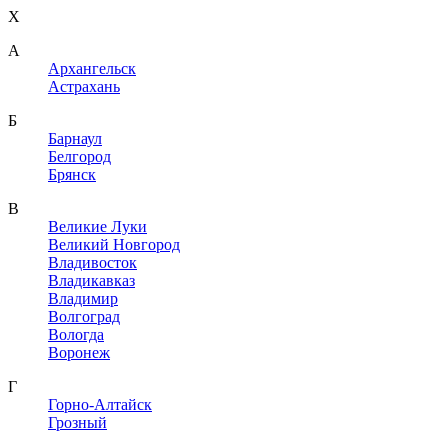
X
A
Архангельск
Астрахань
Б
Барнаул
Белгород
Брянск
В
Великие Луки
Великий Новгород
Владивосток
Владикавказ
Владимир
Волгоград
Вологда
Воронеж
Г
Горно-Алтайск
Грозный