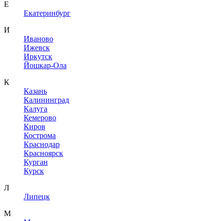
Е
Екатеринбург
И
Иваново
Ижевск
Иркутск
Йошкар-Ола
К
Казань
Калининград
Калуга
Кемерово
Киров
Кострома
Краснодар
Красноярск
Курган
Курск
Л
Липецк
М