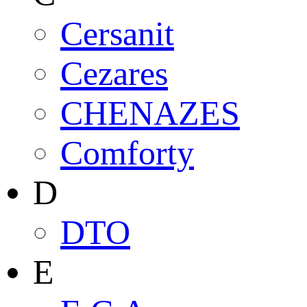
Cersanit
Cezares
CHENAZES
Comforty
D
DTO
E