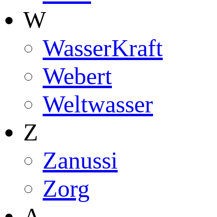
W
WasserKraft
Webert
Weltwasser
Z
Zanussi
Zorg
А