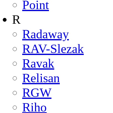
Point
R
Radaway
RAV-Slezak
Ravak
Relisan
RGW
Riho