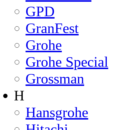
GPD
GranFest
Grohe
Grohe Special
Grossman
H
Hansgrohe
Hitachi