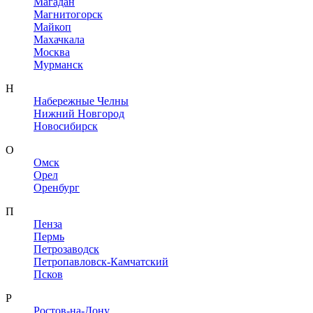
Магадан
Магнитогорск
Майкоп
Махачкала
Москва
Мурманск
Н
Набережные Челны
Нижний Новгород
Новосибирск
О
Омск
Орел
Оренбург
П
Пенза
Пермь
Петрозаводск
Петропавловск-Камчатский
Псков
Р
Ростов-на-Дону