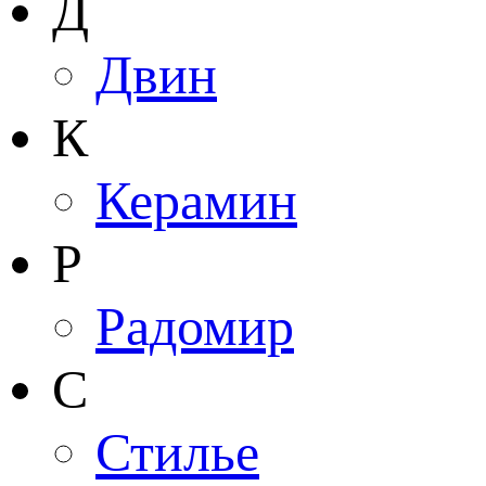
Д
Двин
К
Керамин
Р
Радомир
С
Стилье