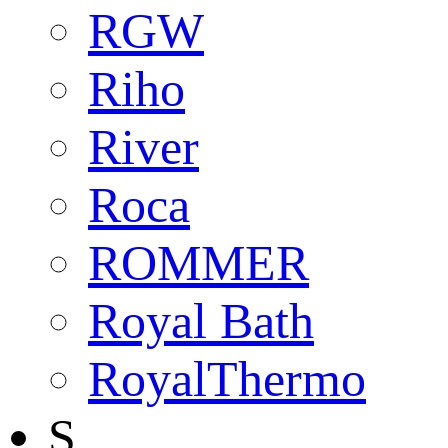
RGW
Riho
River
Roca
ROMMER
Royal Bath
RoyalThermo
S