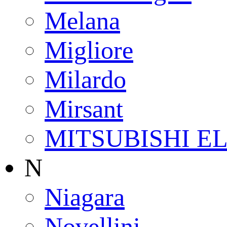
Melana
Migliore
Milardo
Mirsant
MITSUBISHI E
N
Niagara
Novellini