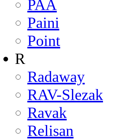
PAA
Paini
Point
R
Radaway
RAV-Slezak
Ravak
Relisan