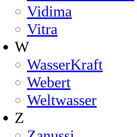
Vidima
Vitra
W
WasserKraft
Webert
Weltwasser
Z
Zanussi