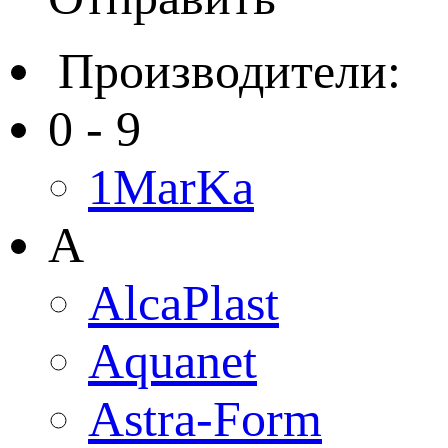
Производители:
0 - 9
1MarKa
A
AlcaPlast
Aquanet
Astra-Form