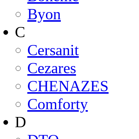
Byon
C
Cersanit
Cezares
CHENAZES
Comforty
D