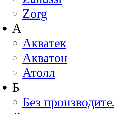
Zorg
А
Акватек
Акватон
Атолл
Б
Без производите