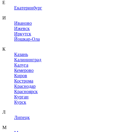
Е
Екатеринбург
И
Иваново
Ижевск
Иркутск
Йошкар-Ола
К
Казань
Калининград
Калуга
Кемерово
Киров
Кострома
Краснодар
Красноярск
Курган
Курск
Л
Липецк
М