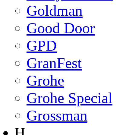
Goldman
Good Door
GPD
GranFest
Grohe
Grohe Special
Grossman
H