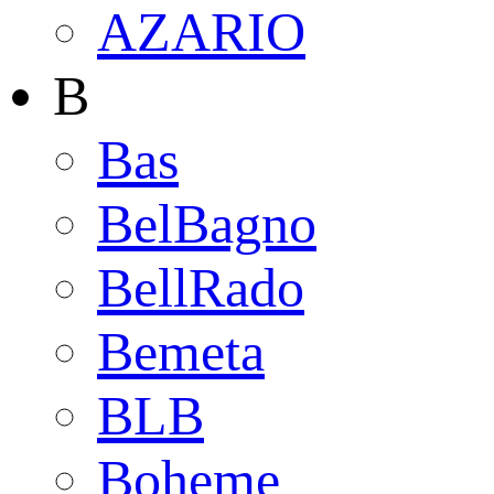
AZARIO
B
Bas
BelBagno
BellRado
Bemeta
BLB
Boheme