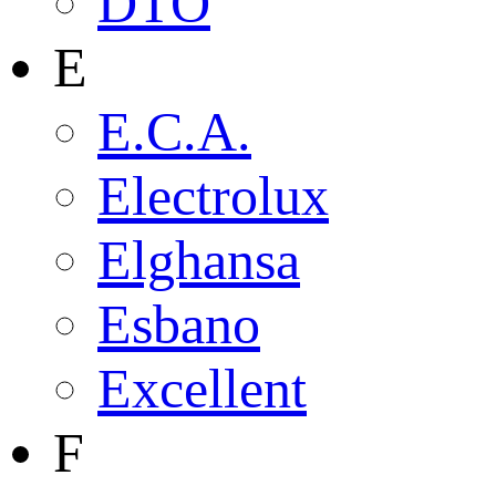
DTO
E
E.C.A.
Electrolux
Elghansa
Esbano
Excellent
F