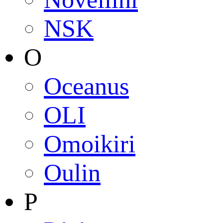
NSK
O
Oceanus
OLI
Omoikiri
Oulin
P