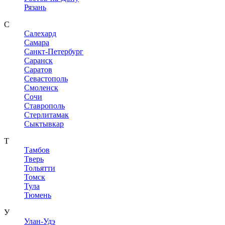
Рязань
С
Салехард
Самара
Санкт-Петербург
Саранск
Саратов
Севастополь
Смоленск
Сочи
Ставрополь
Стерлитамак
Сыктывкар
Т
Тамбов
Тверь
Тольятти
Томск
Тула
Тюмень
У
Улан-Удэ