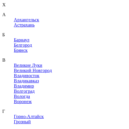
X
A
Архангельск
Астрахань
Б
Барнаул
Белгород
Брянск
В
Великие Луки
Великий Новгород
Владивосток
Владикавказ
Владимир
Волгоград
Вологда
Воронеж
Г
Горно-Алтайск
Грозный