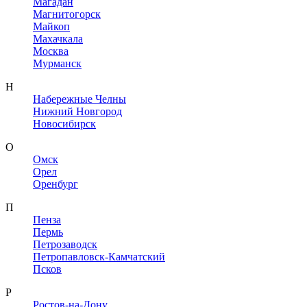
Магадан
Магнитогорск
Майкоп
Махачкала
Москва
Мурманск
Н
Набережные Челны
Нижний Новгород
Новосибирск
О
Омск
Орел
Оренбург
П
Пенза
Пермь
Петрозаводск
Петропавловск-Камчатский
Псков
Р
Ростов-на-Дону