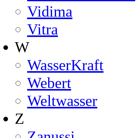
Vidima
Vitra
W
WasserKraft
Webert
Weltwasser
Z
Zanussi