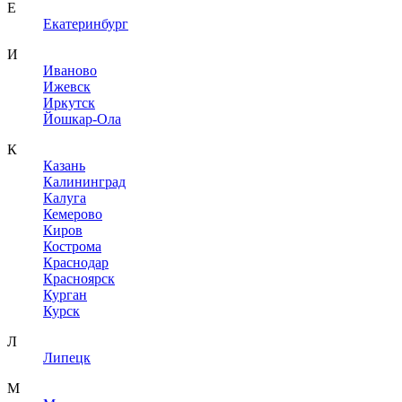
Е
Екатеринбург
И
Иваново
Ижевск
Иркутск
Йошкар-Ола
К
Казань
Калининград
Калуга
Кемерово
Киров
Кострома
Краснодар
Красноярск
Курган
Курск
Л
Липецк
М