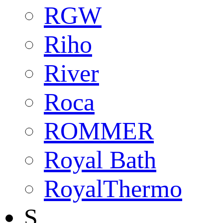
RGW
Riho
River
Roca
ROMMER
Royal Bath
RoyalThermo
S