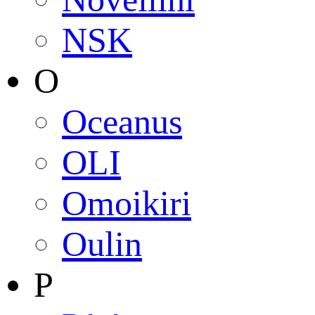
NSK
O
Oceanus
OLI
Omoikiri
Oulin
P