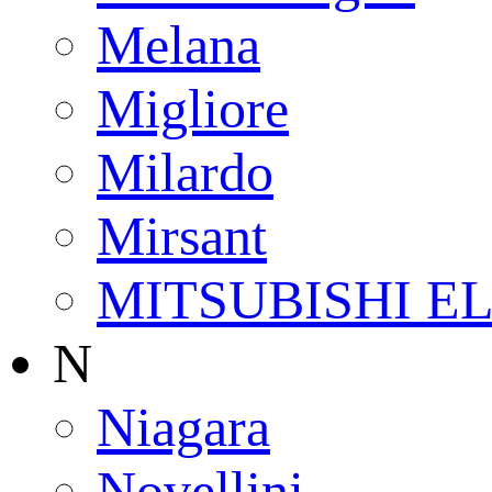
Melana
Migliore
Milardo
Mirsant
MITSUBISHI E
N
Niagara
Novellini