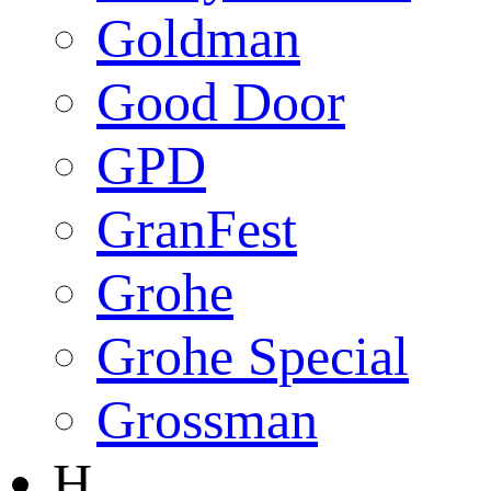
Goldman
Good Door
GPD
GranFest
Grohe
Grohe Special
Grossman
H