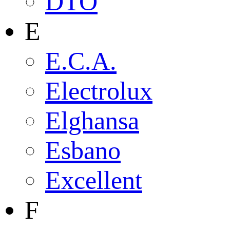
DTO
E
E.C.A.
Electrolux
Elghansa
Esbano
Excellent
F