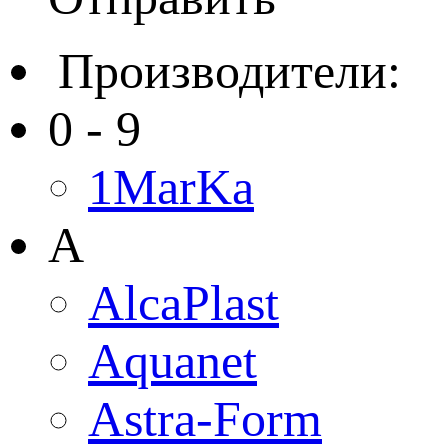
Производители:
0 - 9
1MarKa
A
AlcaPlast
Aquanet
Astra-Form