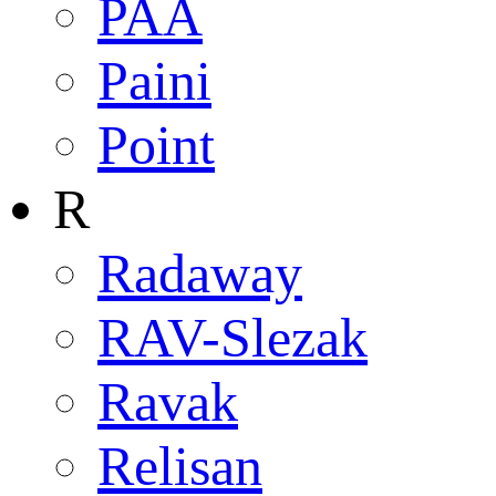
PAA
Paini
Point
R
Radaway
RAV-Slezak
Ravak
Relisan