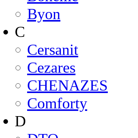
Byon
C
Cersanit
Cezares
CHENAZES
Comforty
D