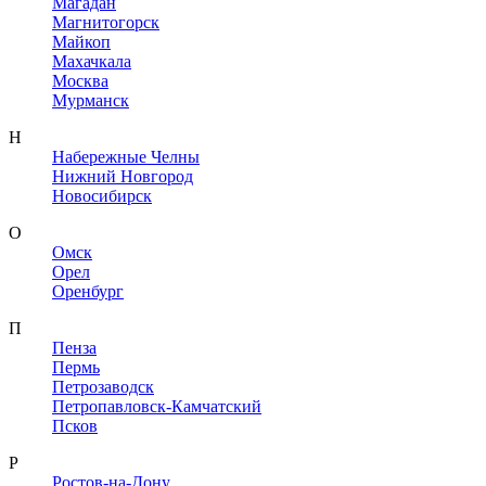
Магадан
Магнитогорск
Майкоп
Махачкала
Москва
Мурманск
Н
Набережные Челны
Нижний Новгород
Новосибирск
О
Омск
Орел
Оренбург
П
Пенза
Пермь
Петрозаводск
Петропавловск-Камчатский
Псков
Р
Ростов-на-Дону