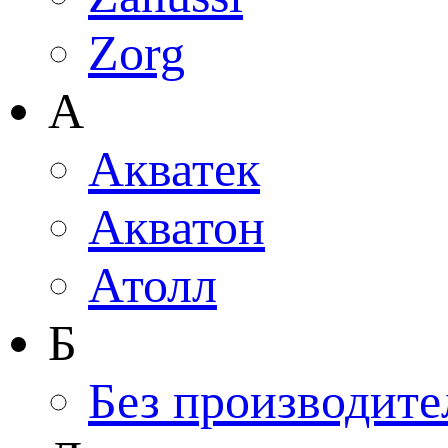
Zorg
А
Акватек
Акватон
Атолл
Б
Без производите