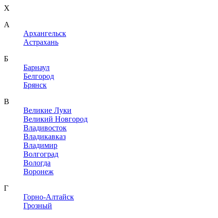
X
A
Архангельск
Астрахань
Б
Барнаул
Белгород
Брянск
В
Великие Луки
Великий Новгород
Владивосток
Владикавказ
Владимир
Волгоград
Вологда
Воронеж
Г
Горно-Алтайск
Грозный