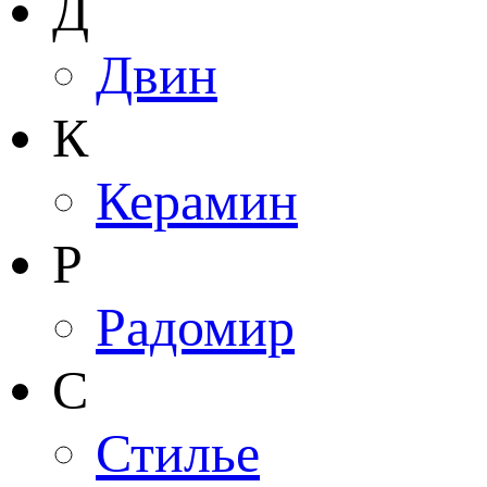
Д
Двин
К
Керамин
Р
Радомир
С
Стилье