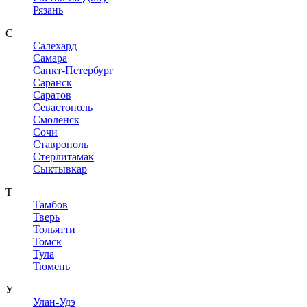
Рязань
С
Салехард
Самара
Санкт-Петербург
Саранск
Саратов
Севастополь
Смоленск
Сочи
Ставрополь
Стерлитамак
Сыктывкар
Т
Тамбов
Тверь
Тольятти
Томск
Тула
Тюмень
У
Улан-Удэ