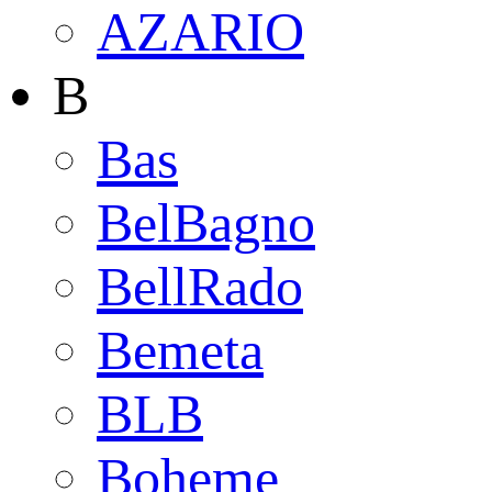
AZARIO
B
Bas
BelBagno
BellRado
Bemeta
BLB
Boheme