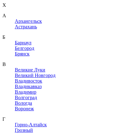
X
A
Архангельск
Астрахань
Б
Барнаул
Белгород
Брянск
В
Великие Луки
Великий Новгород
Владивосток
Владикавказ
Владимир
Волгоград
Вологда
Воронеж
Г
Горно-Алтайск
Грозный