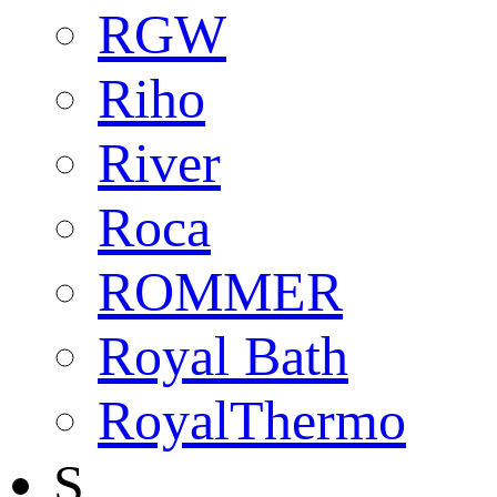
RGW
Riho
River
Roca
ROMMER
Royal Bath
RoyalThermo
S