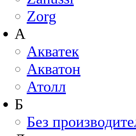
Zorg
А
Акватек
Акватон
Атолл
Б
Без производите