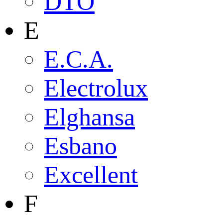
DTO
E
E.C.A.
Electrolux
Elghansa
Esbano
Excellent
F