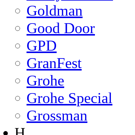
Goldman
Good Door
GPD
GranFest
Grohe
Grohe Special
Grossman
H