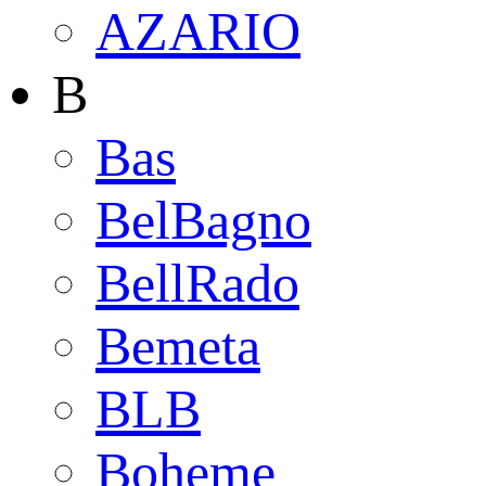
AZARIO
B
Bas
BelBagno
BellRado
Bemeta
BLB
Boheme