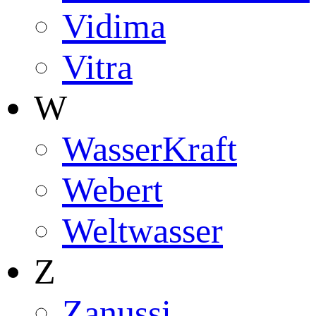
Vidima
Vitra
W
WasserKraft
Webert
Weltwasser
Z
Zanussi