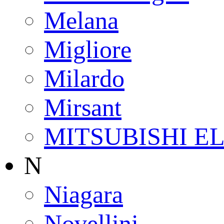
Melana
Migliore
Milardo
Mirsant
MITSUBISHI E
N
Niagara
Novellini