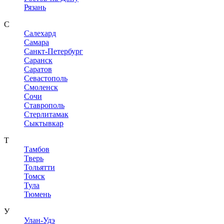
Рязань
С
Салехард
Самара
Санкт-Петербург
Саранск
Саратов
Севастополь
Смоленск
Сочи
Ставрополь
Стерлитамак
Сыктывкар
Т
Тамбов
Тверь
Тольятти
Томск
Тула
Тюмень
У
Улан-Удэ