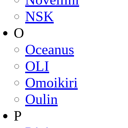
NSK
O
Oceanus
OLI
Omoikiri
Oulin
P