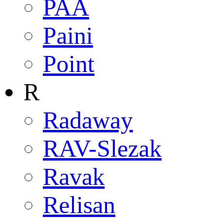
PAA
Paini
Point
R
Radaway
RAV-Slezak
Ravak
Relisan