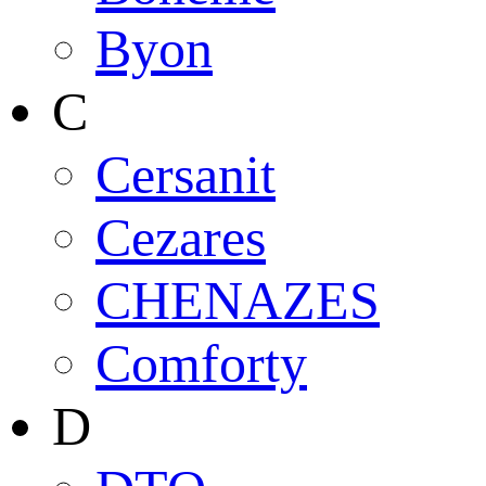
Byon
C
Cersanit
Cezares
CHENAZES
Comforty
D