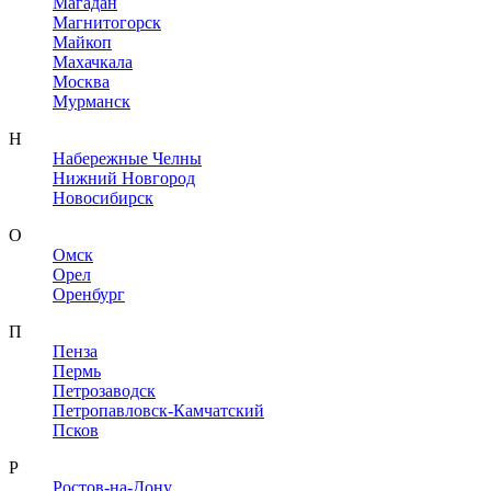
Магадан
Магнитогорск
Майкоп
Махачкала
Москва
Мурманск
Н
Набережные Челны
Нижний Новгород
Новосибирск
О
Омск
Орел
Оренбург
П
Пенза
Пермь
Петрозаводск
Петропавловск-Камчатский
Псков
Р
Ростов-на-Дону