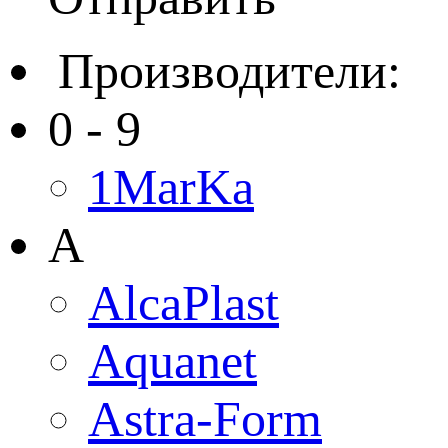
Производители:
0 - 9
1MarKa
A
AlcaPlast
Aquanet
Astra-Form