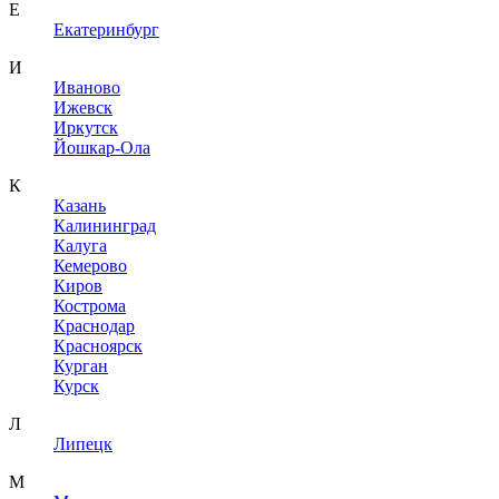
Е
Екатеринбург
И
Иваново
Ижевск
Иркутск
Йошкар-Ола
К
Казань
Калининград
Калуга
Кемерово
Киров
Кострома
Краснодар
Красноярск
Курган
Курск
Л
Липецк
М