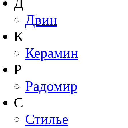
Д
Двин
К
Керамин
Р
Радомир
С
Стилье