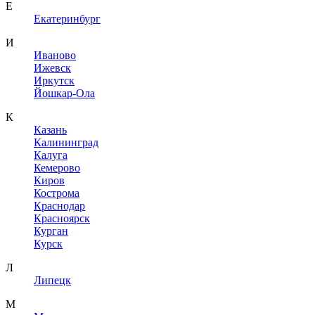
Е
Екатеринбург
И
Иваново
Ижевск
Иркутск
Йошкар-Ола
К
Казань
Калининград
Калуга
Кемерово
Киров
Кострома
Краснодар
Красноярск
Курган
Курск
Л
Липецк
М