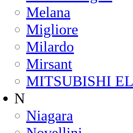
Melana
Migliore
Milardo
Mirsant
MITSUBISHI E
N
Niagara
Novellini