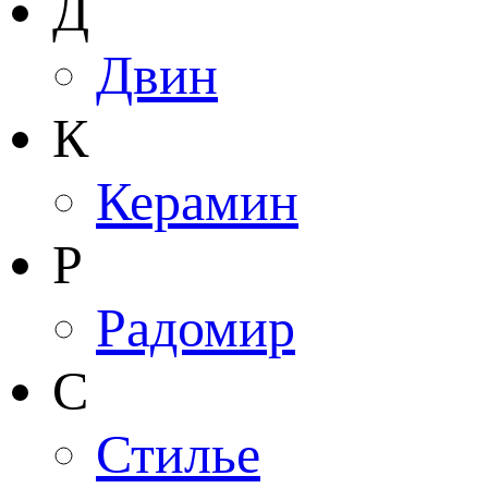
Д
Двин
К
Керамин
Р
Радомир
С
Стилье