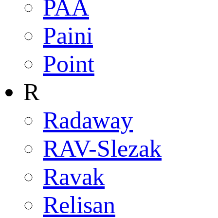
PAA
Paini
Point
R
Radaway
RAV-Slezak
Ravak
Relisan