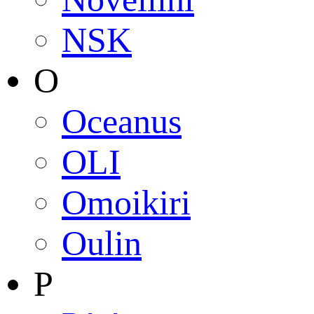
NSK
O
Oceanus
OLI
Omoikiri
Oulin
P