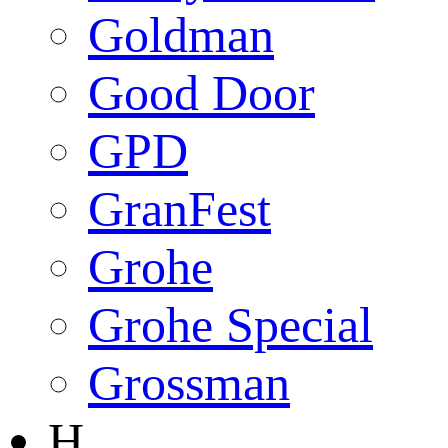
Goldman
Good Door
GPD
GranFest
Grohe
Grohe Special
Grossman
H