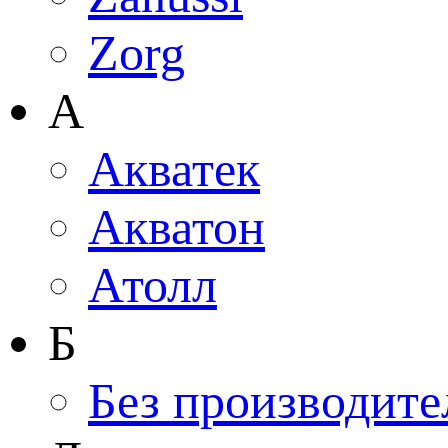
Zorg
А
Акватек
Акватон
Атолл
Б
Без производите