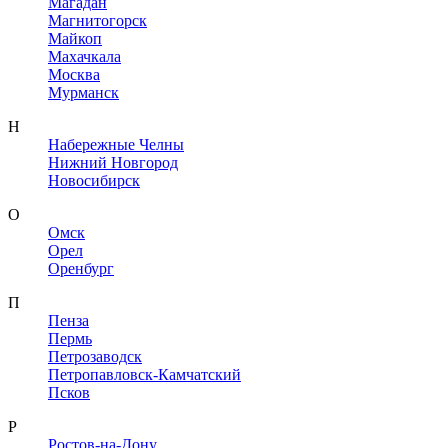
Магадан
Магнитогорск
Майкоп
Махачкала
Москва
Мурманск
Н
Набережные Челны
Нижний Новгород
Новосибирск
О
Омск
Орел
Оренбург
П
Пенза
Пермь
Петрозаводск
Петропавловск-Камчатский
Псков
Р
Ростов-на-Дону