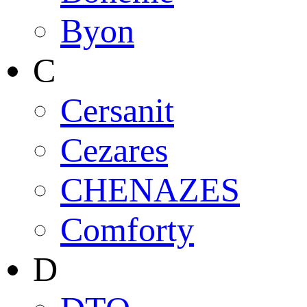
Byon
C
Cersanit
Cezares
CHENAZES
Comforty
D