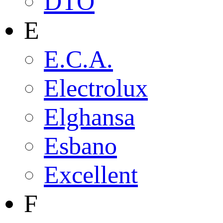
DTO
E
E.C.A.
Electrolux
Elghansa
Esbano
Excellent
F