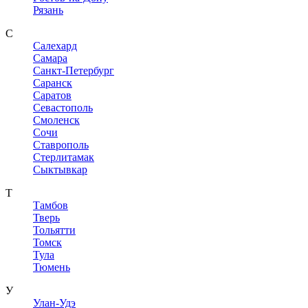
Рязань
С
Салехард
Самара
Санкт-Петербург
Саранск
Саратов
Севастополь
Смоленск
Сочи
Ставрополь
Стерлитамак
Сыктывкар
Т
Тамбов
Тверь
Тольятти
Томск
Тула
Тюмень
У
Улан-Удэ