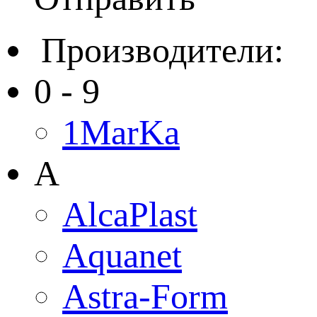
Производители:
0 - 9
1MarKa
A
AlcaPlast
Aquanet
Astra-Form