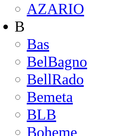
AZARIO
B
Bas
BelBagno
BellRado
Bemeta
BLB
Boheme