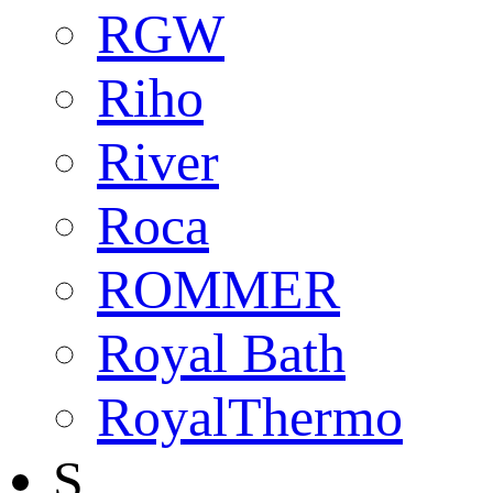
RGW
Riho
River
Roca
ROMMER
Royal Bath
RoyalThermo
S