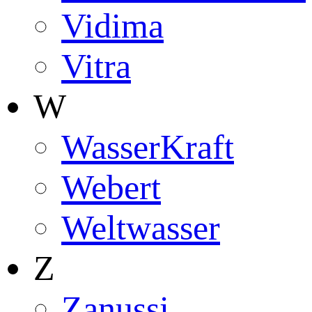
Vidima
Vitra
W
WasserKraft
Webert
Weltwasser
Z
Zanussi