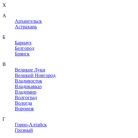
X
A
Архангельск
Астрахань
Б
Барнаул
Белгород
Брянск
В
Великие Луки
Великий Новгород
Владивосток
Владикавказ
Владимир
Волгоград
Вологда
Воронеж
Г
Горно-Алтайск
Грозный