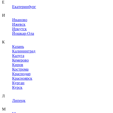
Е
Екатеринбург
И
Иваново
Ижевск
Иркутск
Йошкар-Ола
К
Казань
Калининград
Калуга
Кемерово
Киров
Кострома
Краснодар
Красноярск
Курган
Курск
Л
Липецк
М