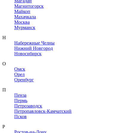
Магадан
Магнитогорск
Майкоп
Махачкала
Москва
Мурманск
Н
Набережные Челны
Нижний Новгород
Новосибирск
О
Омск
Орел
Оренбург
П
Пенза
Пермь
Петрозаводск
Петропавловск-Камчатский
Псков
Р
Ростов-на-Дону