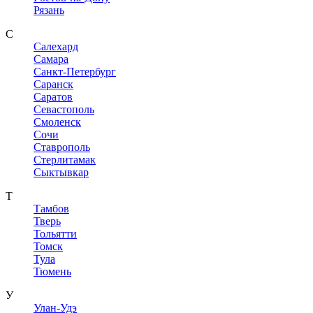
Рязань
С
Салехард
Самара
Санкт-Петербург
Саранск
Саратов
Севастополь
Смоленск
Сочи
Ставрополь
Стерлитамак
Сыктывкар
Т
Тамбов
Тверь
Тольятти
Томск
Тула
Тюмень
У
Улан-Удэ