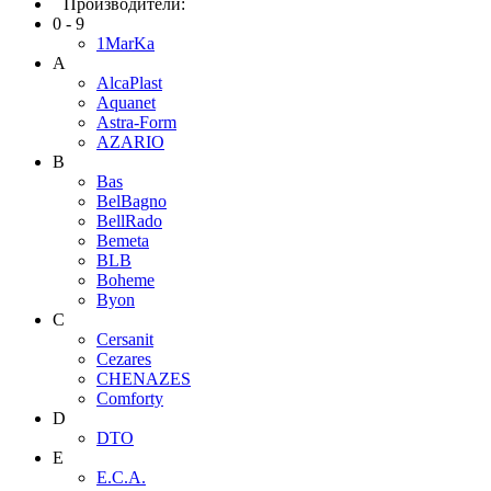
Производители:
0 - 9
1MarKa
A
AlcaPlast
Aquanet
Astra-Form
AZARIO
B
Bas
BelBagno
BellRado
Bemeta
BLB
Boheme
Byon
C
Cersanit
Cezares
CHENAZES
Comforty
D
DTO
E
E.C.A.