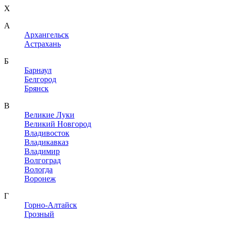
X
A
Архангельск
Астрахань
Б
Барнаул
Белгород
Брянск
В
Великие Луки
Великий Новгород
Владивосток
Владикавказ
Владимир
Волгоград
Вологда
Воронеж
Г
Горно-Алтайск
Грозный