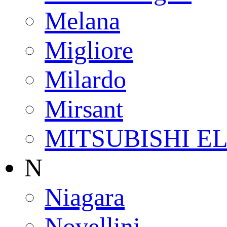
Melana
Migliore
Milardo
Mirsant
MITSUBISHI E
N
Niagara
Novellini