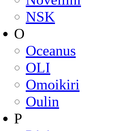
NSK
O
Oceanus
OLI
Omoikiri
Oulin
P