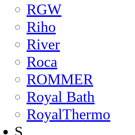
RGW
Riho
River
Roca
ROMMER
Royal Bath
RoyalThermo
S