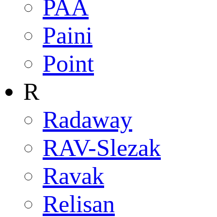
PAA
Paini
Point
R
Radaway
RAV-Slezak
Ravak
Relisan