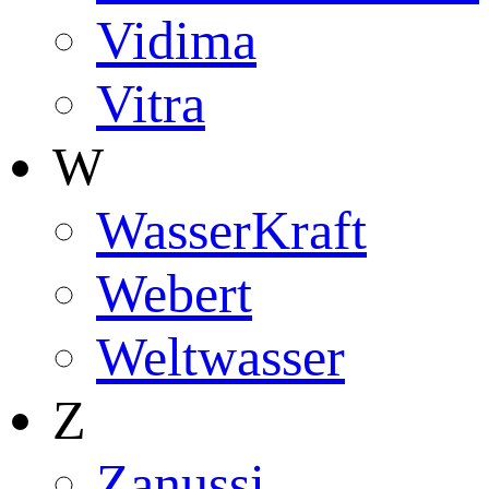
Vidima
Vitra
W
WasserKraft
Webert
Weltwasser
Z
Zanussi