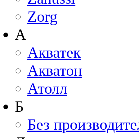
Zorg
А
Акватек
Акватон
Атолл
Б
Без производите