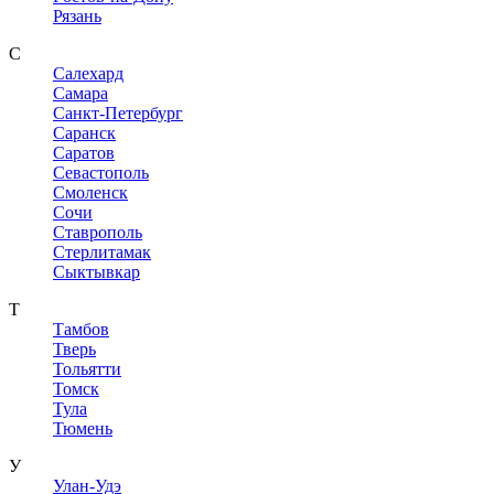
Рязань
С
Салехард
Самара
Санкт-Петербург
Саранск
Саратов
Севастополь
Смоленск
Сочи
Ставрополь
Стерлитамак
Сыктывкар
Т
Тамбов
Тверь
Тольятти
Томск
Тула
Тюмень
У
Улан-Удэ