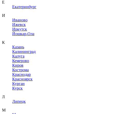
Е
Екатеринбург
И
Иваново
Ижевск
Иркутск
Йошкар-Ола
К
Казань
Калининград
Калуга
Кемерово
Киров
Кострома
Краснодар
Красноярск
Курган
Курск
Л
Липецк
М