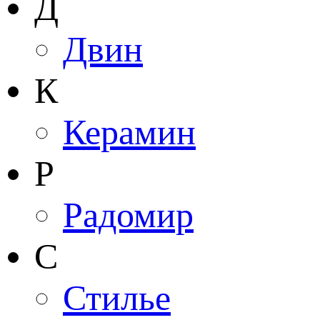
Д
Двин
К
Керамин
Р
Радомир
С
Стилье