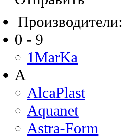
Производители:
0 - 9
1MarKa
A
AlcaPlast
Aquanet
Astra-Form