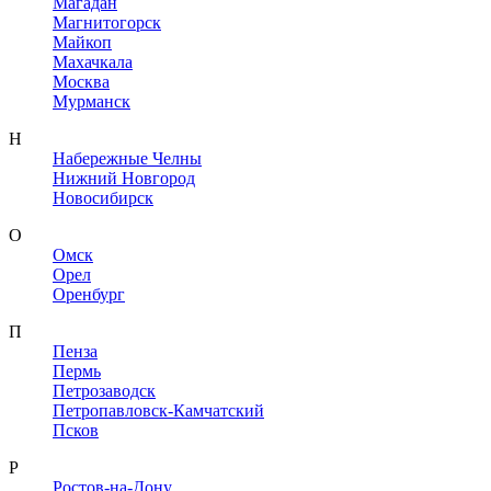
Магадан
Магнитогорск
Майкоп
Махачкала
Москва
Мурманск
Н
Набережные Челны
Нижний Новгород
Новосибирск
О
Омск
Орел
Оренбург
П
Пенза
Пермь
Петрозаводск
Петропавловск-Камчатский
Псков
Р
Ростов-на-Дону