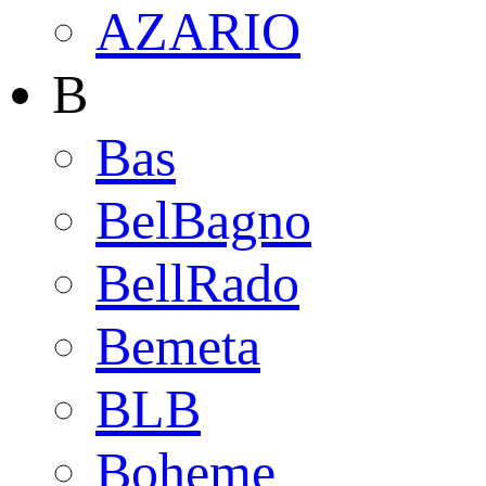
AZARIO
B
Bas
BelBagno
BellRado
Bemeta
BLB
Boheme