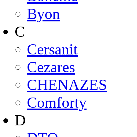
Byon
C
Cersanit
Cezares
CHENAZES
Comforty
D