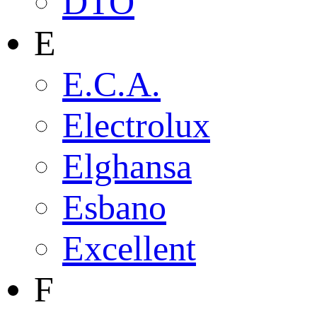
DTO
E
E.C.A.
Electrolux
Elghansa
Esbano
Excellent
F