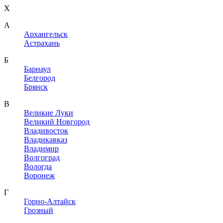
X
A
Архангельск
Астрахань
Б
Барнаул
Белгород
Брянск
В
Великие Луки
Великий Новгород
Владивосток
Владикавказ
Владимир
Волгоград
Вологда
Воронеж
Г
Горно-Алтайск
Грозный