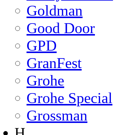
Goldman
Good Door
GPD
GranFest
Grohe
Grohe Special
Grossman
H