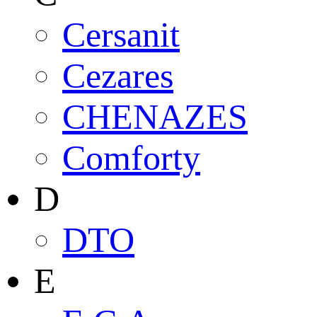
Cersanit
Cezares
CHENAZES
Comforty
D
DTO
E