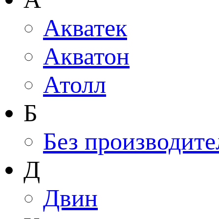
Акватек
Акватон
Атолл
Б
Без производите
Д
Двин