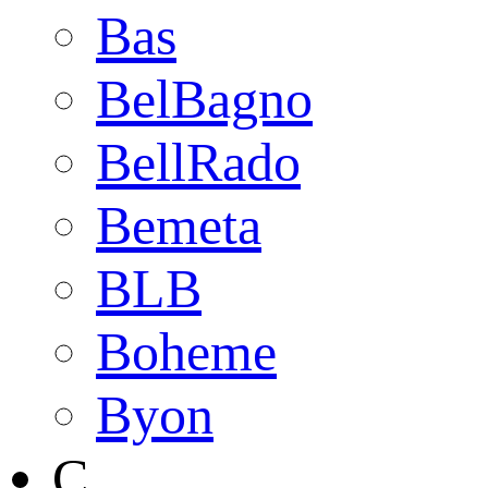
Bas
BelBagno
BellRado
Bemeta
BLB
Boheme
Byon
C