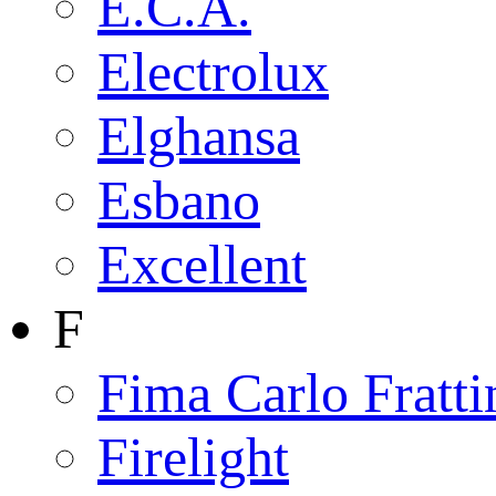
E.C.A.
Electrolux
Elghansa
Esbano
Excellent
F
Fima Carlo Fratti
Firelight