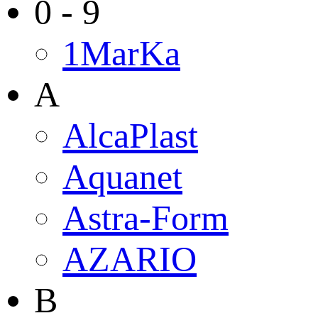
0 - 9
1MarKa
A
AlcaPlast
Aquanet
Astra-Form
AZARIO
B