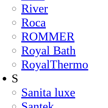
River
Roca
ROMMER
Royal Bath
RoyalThermo
S
Sanita luxe
Santek