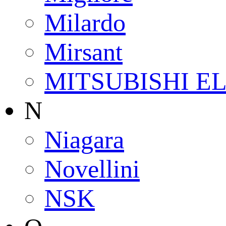
Milardo
Mirsant
MITSUBISHI E
N
Niagara
Novellini
NSK