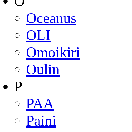
O
Oceanus
OLI
Omoikiri
Oulin
P
PAA
Paini