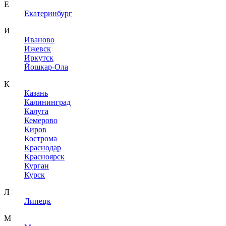
Е
Екатеринбург
И
Иваново
Ижевск
Иркутск
Йошкар-Ола
К
Казань
Калининград
Калуга
Кемерово
Киров
Кострома
Краснодар
Красноярск
Курган
Курск
Л
Липецк
М