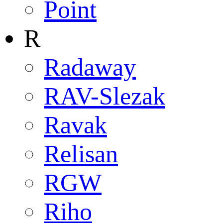
Point
R
Radaway
RAV-Slezak
Ravak
Relisan
RGW
Riho