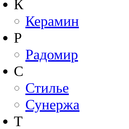
К
Керамин
Р
Радомир
С
Стилье
Сунержа
Т