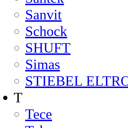
Sanvit
Schock
SHUFT
Simas
STIEBEL ELTR
T
Tece