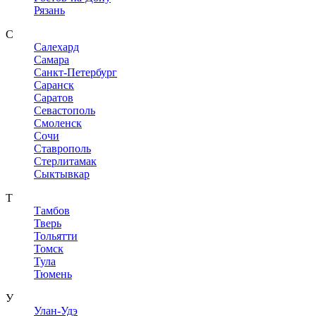
Рязань
С
Салехард
Самара
Санкт-Петербург
Саранск
Саратов
Севастополь
Смоленск
Сочи
Ставрополь
Стерлитамак
Сыктывкар
Т
Тамбов
Тверь
Тольятти
Томск
Тула
Тюмень
У
Улан-Удэ