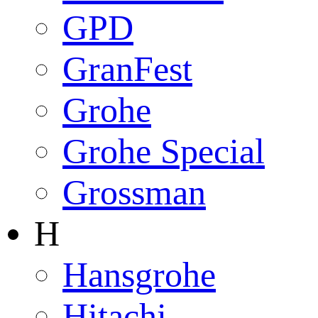
GPD
GranFest
Grohe
Grohe Special
Grossman
H
Hansgrohe
Hitachi