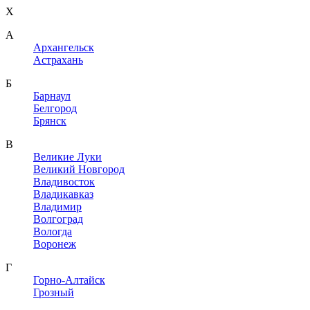
X
A
Архангельск
Астрахань
Б
Барнаул
Белгород
Брянск
В
Великие Луки
Великий Новгород
Владивосток
Владикавказ
Владимир
Волгоград
Вологда
Воронеж
Г
Горно-Алтайск
Грозный