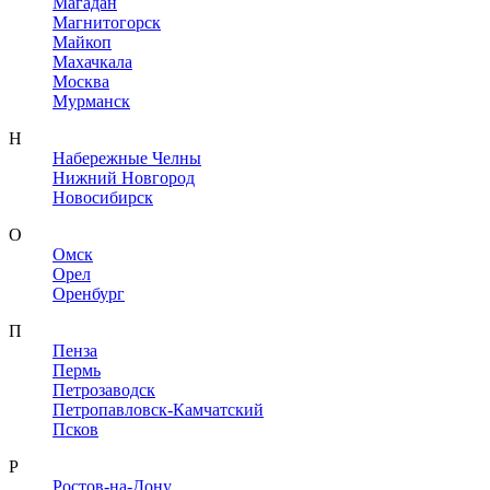
Магадан
Магнитогорск
Майкоп
Махачкала
Москва
Мурманск
Н
Набережные Челны
Нижний Новгород
Новосибирск
О
Омск
Орел
Оренбург
П
Пенза
Пермь
Петрозаводск
Петропавловск-Камчатский
Псков
Р
Ростов-на-Дону