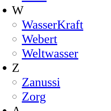
W
WasserKraft
Webert
Weltwasser
Z
Zanussi
Zorg
А