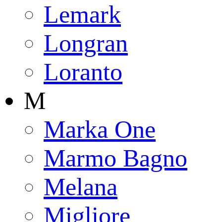
Lemark
Longran
Loranto
M
Marka One
Marmo Bagno
Melana
Migliore