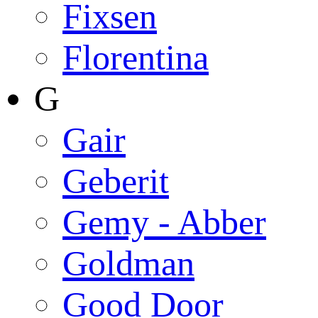
Fixsen
Florentina
G
Gair
Geberit
Gemy - Abber
Goldman
Good Door