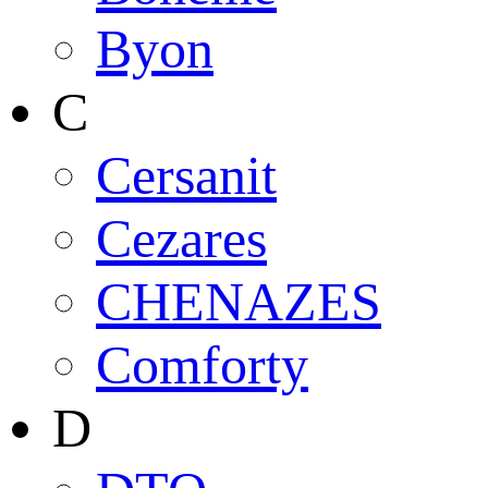
Byon
C
Cersanit
Cezares
CHENAZES
Comforty
D