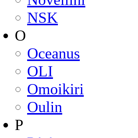
NSK
O
Oceanus
OLI
Omoikiri
Oulin
P