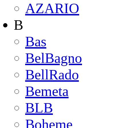
AZARIO
B
Bas
BelBagno
BellRado
Bemeta
BLB
Boheme