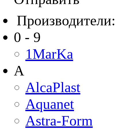
Производители:
0 - 9
1MarKa
A
AlcaPlast
Aquanet
Astra-Form