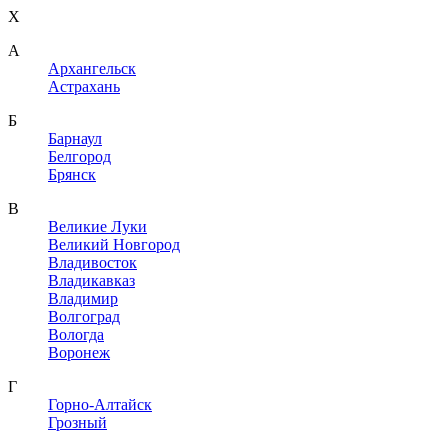
X
A
Архангельск
Астрахань
Б
Барнаул
Белгород
Брянск
В
Великие Луки
Великий Новгород
Владивосток
Владикавказ
Владимир
Волгоград
Вологда
Воронеж
Г
Горно-Алтайск
Грозный