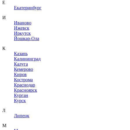
Е
Екатеринбург
И
Иваново
Ижевск
Иркутск
Йошкар-Ола
К
Казань
Калининград
Калуга
Кемерово
Киров
Кострома
Краснодар
Красноярск
Курган
Курск
Л
Липецк
М