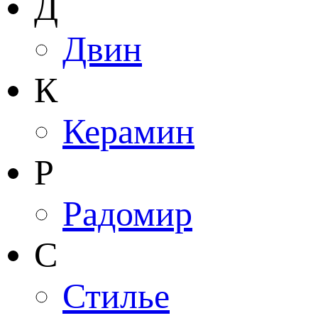
Д
Двин
К
Керамин
Р
Радомир
С
Стилье