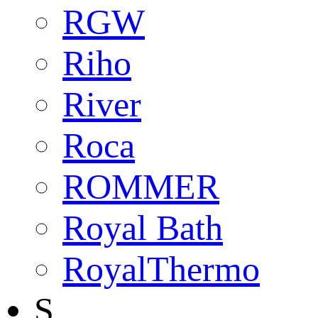
RGW
Riho
River
Roca
ROMMER
Royal Bath
RoyalThermo
S