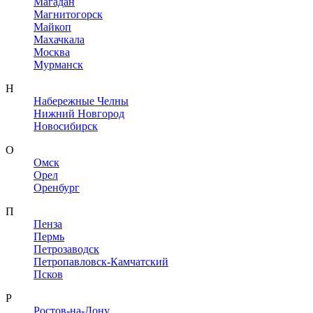
Магадан
Магнитогорск
Майкоп
Махачкала
Москва
Мурманск
Н
Набережные Челны
Нижний Новгород
Новосибирск
О
Омск
Орел
Оренбург
П
Пенза
Пермь
Петрозаводск
Петропавловск-Камчатский
Псков
Р
Ростов-на-Дону