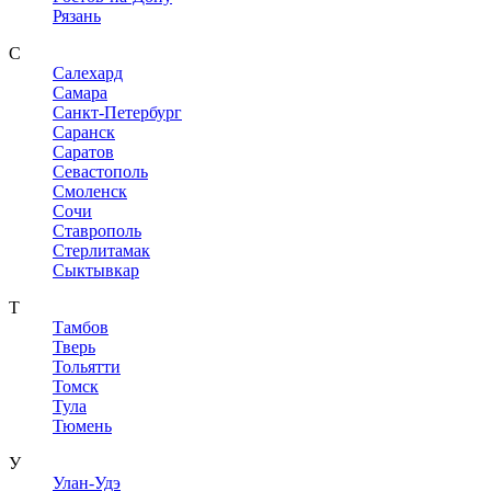
Рязань
С
Салехард
Самара
Санкт-Петербург
Саранск
Саратов
Севастополь
Смоленск
Сочи
Ставрополь
Стерлитамак
Сыктывкар
Т
Тамбов
Тверь
Тольятти
Томск
Тула
Тюмень
У
Улан-Удэ