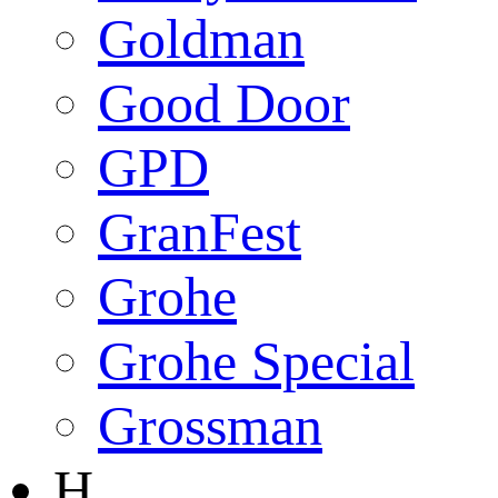
Goldman
Good Door
GPD
GranFest
Grohe
Grohe Special
Grossman
H