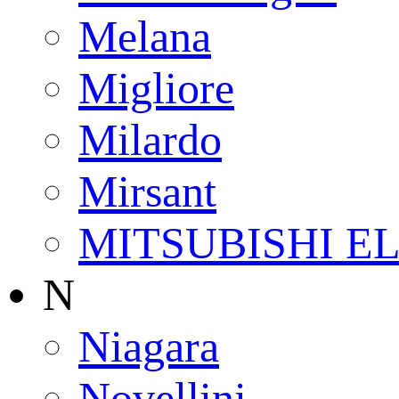
Melana
Migliore
Milardo
Mirsant
MITSUBISHI E
N
Niagara
Novellini