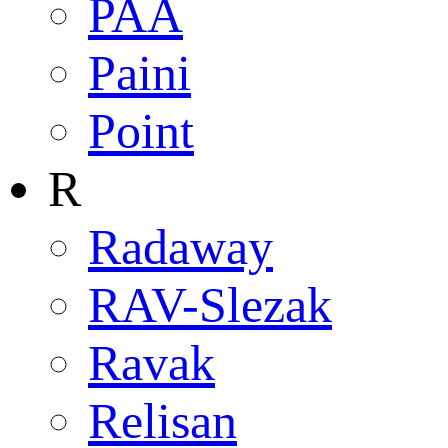
PAA
Paini
Point
R
Radaway
RAV-Slezak
Ravak
Relisan