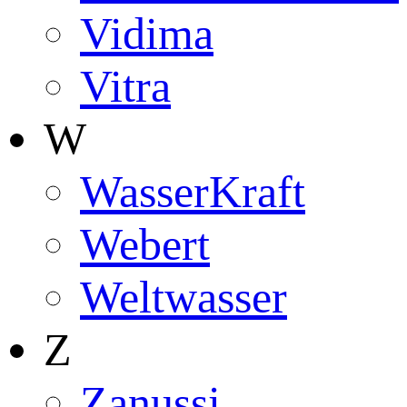
Vidima
Vitra
W
WasserKraft
Webert
Weltwasser
Z
Zanussi