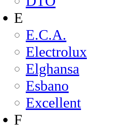
DTO
E
E.C.A.
Electrolux
Elghansa
Esbano
Excellent
F