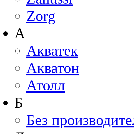
Zorg
А
Акватек
Акватон
Атолл
Б
Без производите