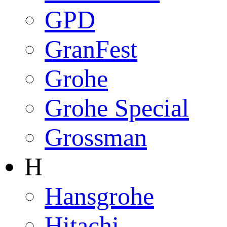
GPD
GranFest
Grohe
Grohe Special
Grossman
H
Hansgrohe
Hitachi