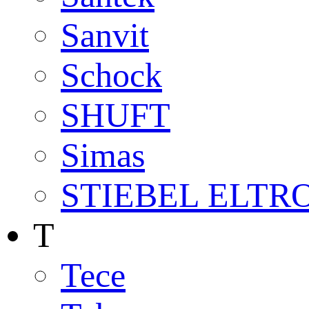
Sanvit
Schock
SHUFT
Simas
STIEBEL ELTR
T
Tece