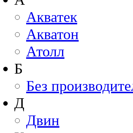
Акватек
Акватон
Атолл
Б
Без производите
Д
Двин