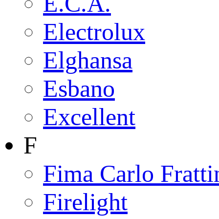
E.C.A.
Electrolux
Elghansa
Esbano
Excellent
F
Fima Carlo Fratti
Firelight