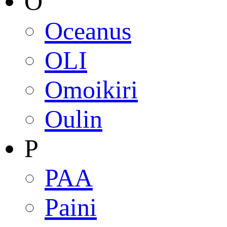
O
Oceanus
OLI
Omoikiri
Oulin
P
PAA
Paini