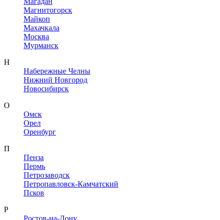
Магадан
Магнитогорск
Майкоп
Махачкала
Москва
Мурманск
Н
Набережные Челны
Нижний Новгород
Новосибирск
О
Омск
Орел
Оренбург
П
Пенза
Пермь
Петрозаводск
Петропавловск-Камчатский
Псков
Р
Ростов-на-Дону