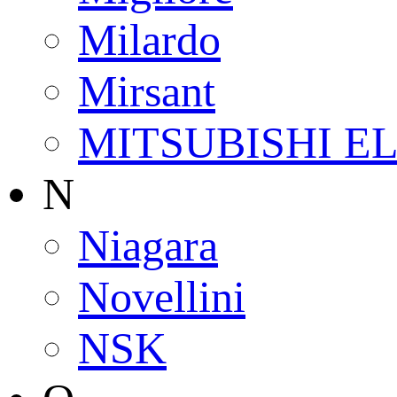
Milardo
Mirsant
MITSUBISHI E
N
Niagara
Novellini
NSK