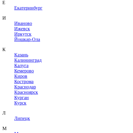
Е
Екатеринбург
И
Иваново
Ижевск
Иркутск
Йошкар-Ола
К
Казань
Калининград
Калуга
Кемерово
Киров
Кострома
Краснодар
Красноярск
Курган
Курск
Л
Липецк
М