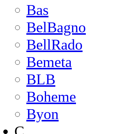
Bas
BelBagno
BellRado
Bemeta
BLB
Boheme
Byon
C