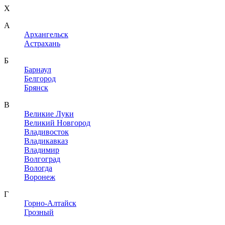
X
A
Архангельск
Астрахань
Б
Барнаул
Белгород
Брянск
В
Великие Луки
Великий Новгород
Владивосток
Владикавказ
Владимир
Волгоград
Вологда
Воронеж
Г
Горно-Алтайск
Грозный