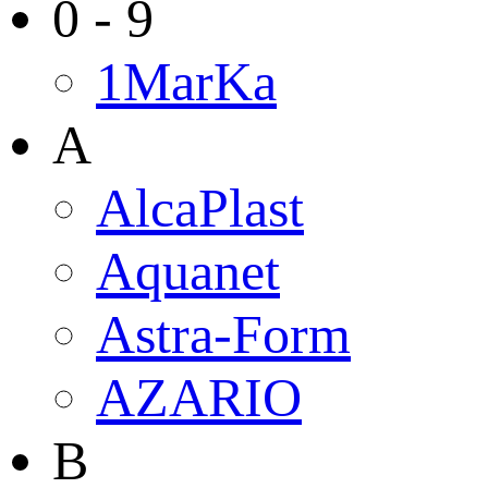
0 - 9
1MarKa
A
AlcaPlast
Aquanet
Astra-Form
AZARIO
B