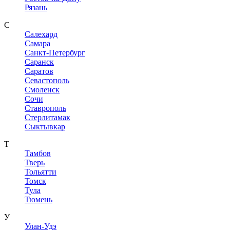
Рязань
С
Салехард
Самара
Санкт-Петербург
Саранск
Саратов
Севастополь
Смоленск
Сочи
Ставрополь
Стерлитамак
Сыктывкар
Т
Тамбов
Тверь
Тольятти
Томск
Тула
Тюмень
У
Улан-Удэ