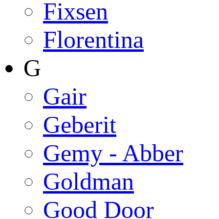
Fixsen
Florentina
G
Gair
Geberit
Gemy - Abber
Goldman
Good Door