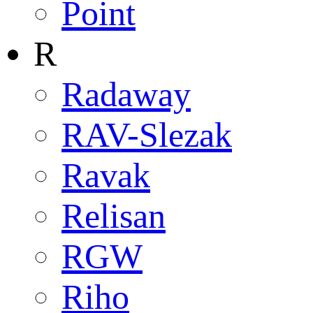
Point
R
Radaway
RAV-Slezak
Ravak
Relisan
RGW
Riho