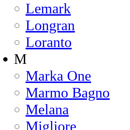
Lemark
Longran
Loranto
M
Marka One
Marmo Bagno
Melana
Migliore