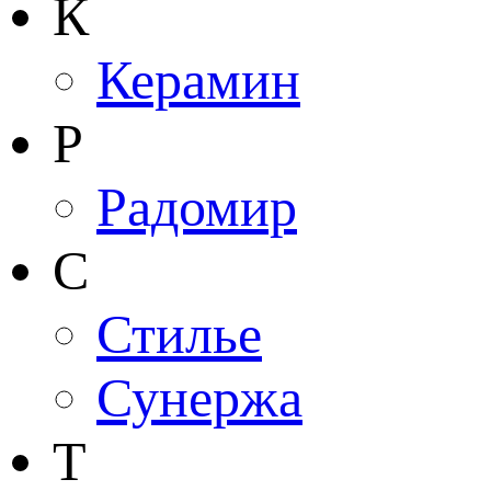
К
Керамин
Р
Радомир
С
Стилье
Сунержа
Т