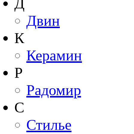
Д
Двин
К
Керамин
Р
Радомир
С
Стилье