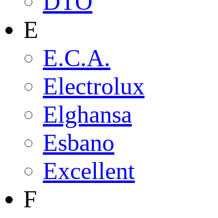
DTO
E
E.C.A.
Electrolux
Elghansa
Esbano
Excellent
F