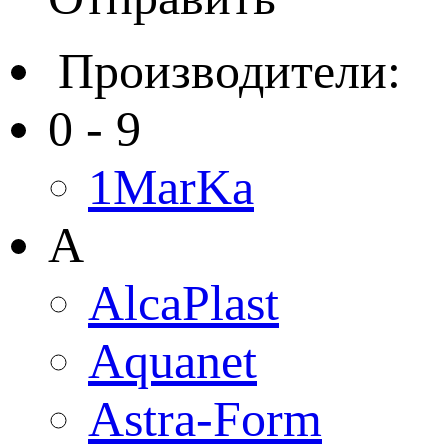
Производители:
0 - 9
1MarKa
A
AlcaPlast
Aquanet
Astra-Form