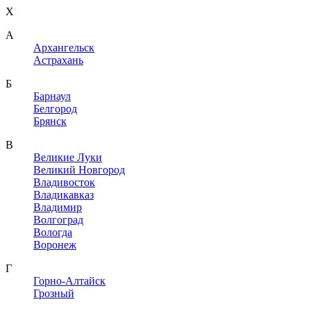
X
A
Архангельск
Астрахань
Б
Барнаул
Белгород
Брянск
В
Великие Луки
Великий Новгород
Владивосток
Владикавказ
Владимир
Волгоград
Вологда
Воронеж
Г
Горно-Алтайск
Грозный