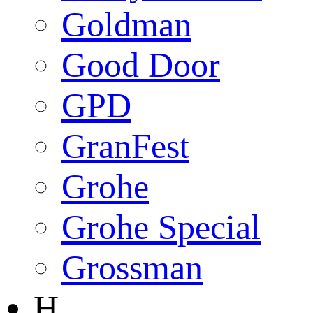
Goldman
Good Door
GPD
GranFest
Grohe
Grohe Special
Grossman
H