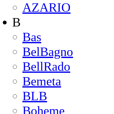
AZARIO
B
Bas
BelBagno
BellRado
Bemeta
BLB
Boheme