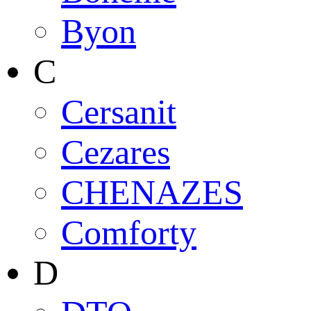
Byon
C
Cersanit
Cezares
CHENAZES
Comforty
D