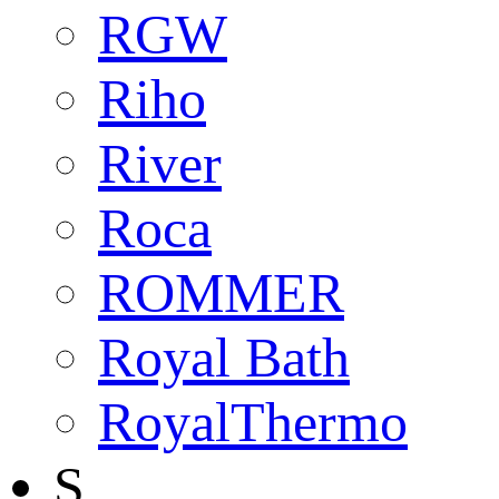
RGW
Riho
River
Roca
ROMMER
Royal Bath
RoyalThermo
S