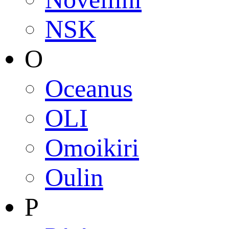
NSK
O
Oceanus
OLI
Omoikiri
Oulin
P