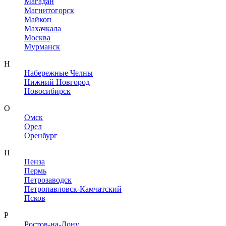
Магадан
Магнитогорск
Майкоп
Махачкала
Москва
Мурманск
Н
Набережные Челны
Нижний Новгород
Новосибирск
О
Омск
Орел
Оренбург
П
Пенза
Пермь
Петрозаводск
Петропавловск-Камчатский
Псков
Р
Ростов-на-Дону