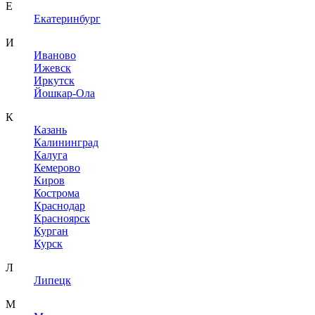
Е
Екатеринбург
И
Иваново
Ижевск
Иркутск
Йошкар-Ола
К
Казань
Калининград
Калуга
Кемерово
Киров
Кострома
Краснодар
Красноярск
Курган
Курск
Л
Липецк
М