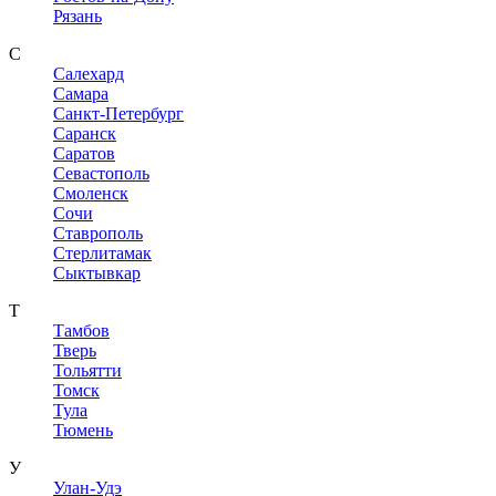
Рязань
С
Салехард
Самара
Санкт-Петербург
Саранск
Саратов
Севастополь
Смоленск
Сочи
Ставрополь
Стерлитамак
Сыктывкар
Т
Тамбов
Тверь
Тольятти
Томск
Тула
Тюмень
У
Улан-Удэ