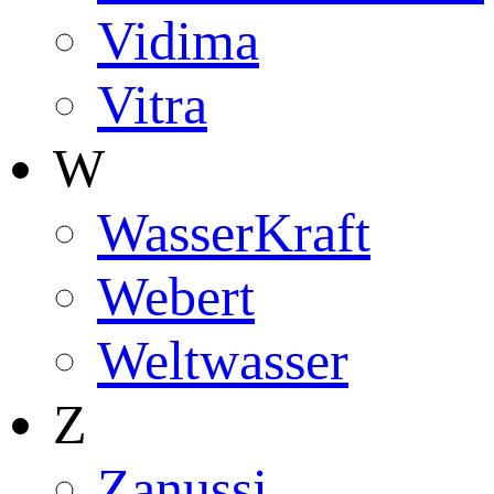
Vidima
Vitra
W
WasserKraft
Webert
Weltwasser
Z
Zanussi