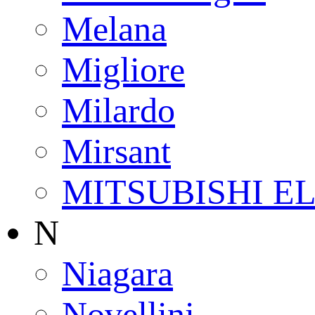
Melana
Migliore
Milardo
Mirsant
MITSUBISHI E
N
Niagara
Novellini