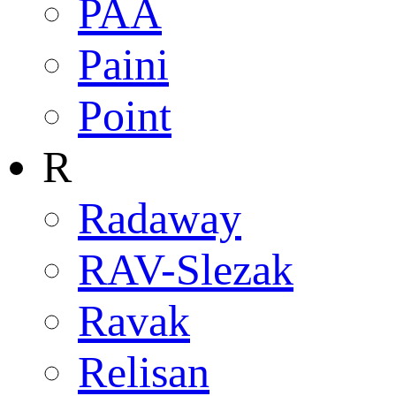
PAA
Paini
Point
R
Radaway
RAV-Slezak
Ravak
Relisan