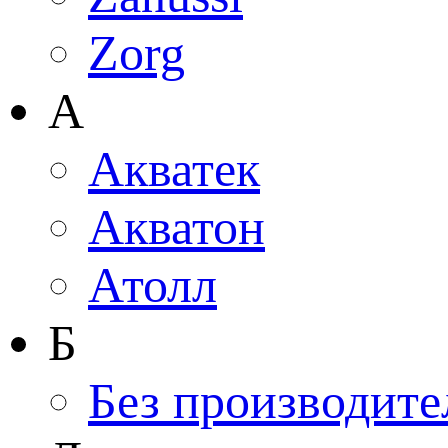
Zorg
А
Акватек
Акватон
Атолл
Б
Без производите