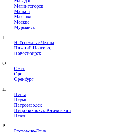
Магадан
Магнитогорск
Майкоп
Махачкала
Москва
Мурманск
Н
Набережные Челны
Нижний Новгород
Новосибирск
О
Омск
Орел
Оренбург
П
Пенза
Пермь
Петрозаводск
Петропавловск-Камчатский
Псков
Р
Ростов-на-Дону