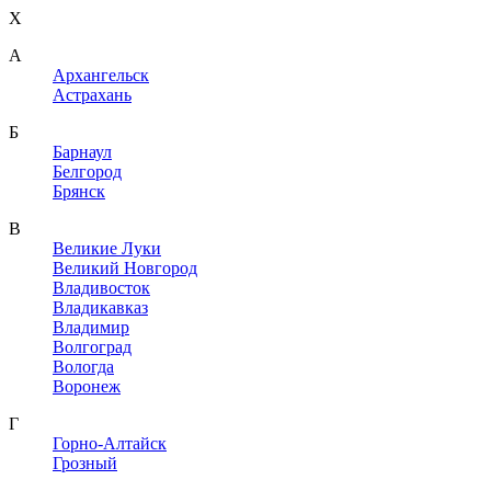
X
A
Архангельск
Астрахань
Б
Барнаул
Белгород
Брянск
В
Великие Луки
Великий Новгород
Владивосток
Владикавказ
Владимир
Волгоград
Вологда
Воронеж
Г
Горно-Алтайск
Грозный