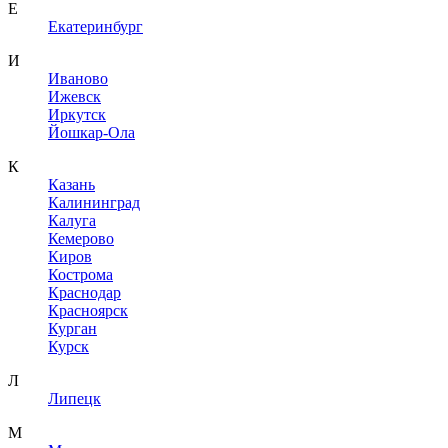
Е
Екатеринбург
И
Иваново
Ижевск
Иркутск
Йошкар-Ола
К
Казань
Калининград
Калуга
Кемерово
Киров
Кострома
Краснодар
Красноярск
Курган
Курск
Л
Липецк
М