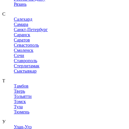
Рязань
С
Салехард
Самара
Санкт-Петербург
Саранск
Саратов
Севастополь
Смоленск
Сочи
Ставрополь
Стерлитамак
Сыктывкар
Т
Тамбов
Тверь
Тольятти
Томск
Тула
Тюмень
У
Улан-Удэ