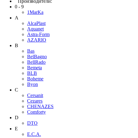
Производители:
0 - 9
1MarKa
A
AlcaPlast
Aquanet
Astra-Form
AZARIO
B
Bas
BelBagno
BellRado
Bemeta
BLB
Boheme
Byon
C
Cersanit
Cezares
CHENAZES
Comforty
D
DTO
E
E.C.A.