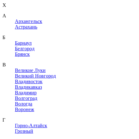
X
A
Архангельск
Астрахань
Б
Барнаул
Белгород
Брянск
В
Великие Луки
Великий Новгород
Владивосток
Владикавказ
Владимир
Волгоград
Вологда
Воронеж
Г
Горно-Алтайск
Грозный