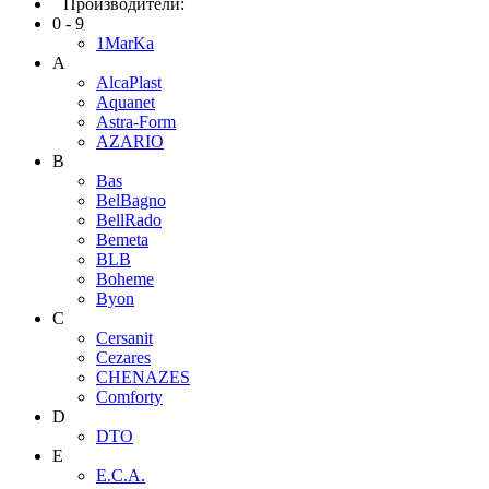
Производители:
0 - 9
1MarKa
A
AlcaPlast
Aquanet
Astra-Form
AZARIO
B
Bas
BelBagno
BellRado
Bemeta
BLB
Boheme
Byon
C
Cersanit
Cezares
CHENAZES
Comforty
D
DTO
E
E.C.A.