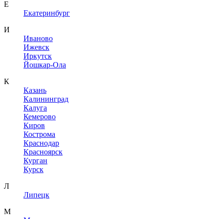
Е
Екатеринбург
И
Иваново
Ижевск
Иркутск
Йошкар-Ола
К
Казань
Калининград
Калуга
Кемерово
Киров
Кострома
Краснодар
Красноярск
Курган
Курск
Л
Липецк
М