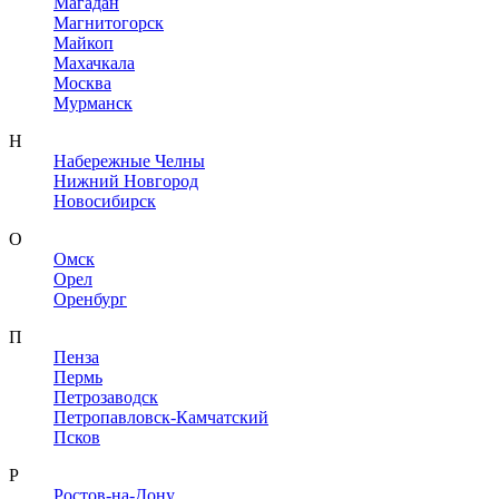
Магадан
Магнитогорск
Майкоп
Махачкала
Москва
Мурманск
Н
Набережные Челны
Нижний Новгород
Новосибирск
О
Омск
Орел
Оренбург
П
Пенза
Пермь
Петрозаводск
Петропавловск-Камчатский
Псков
Р
Ростов-на-Дону