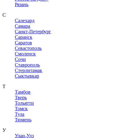
Рязань
С
Салехард
Самара
Санкт-Петербург
Саранск
Саратов
Севастополь
Смоленск
Сочи
Ставрополь
Стерлитамак
Сыктывкар
Т
Тамбов
Тверь
Тольятти
Томск
Тула
Тюмень
У
Улан-Удэ