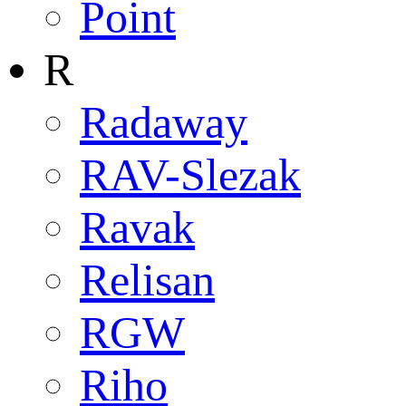
Point
R
Radaway
RAV-Slezak
Ravak
Relisan
RGW
Riho