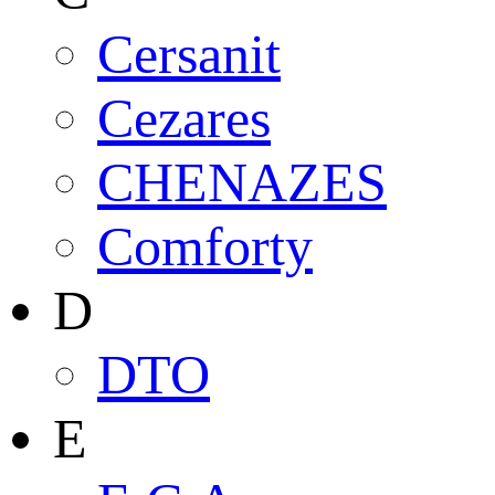
Cersanit
Cezares
CHENAZES
Comforty
D
DTO
E