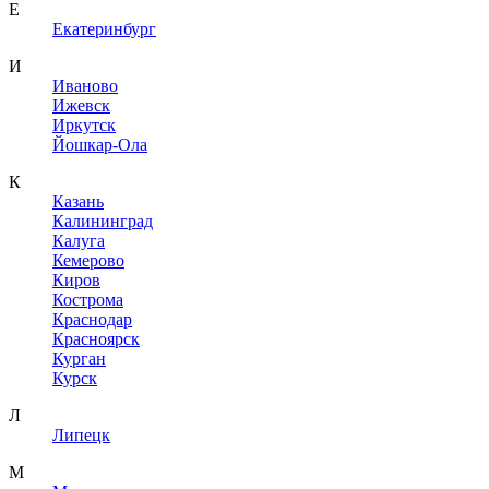
Е
Екатеринбург
И
Иваново
Ижевск
Иркутск
Йошкар-Ола
К
Казань
Калининград
Калуга
Кемерово
Киров
Кострома
Краснодар
Красноярск
Курган
Курск
Л
Липецк
М