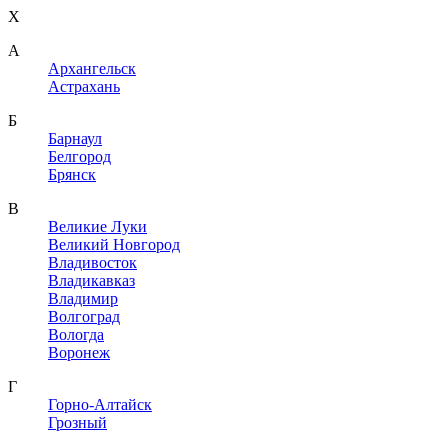
X
A
Архангельск
Астрахань
Б
Барнаул
Белгород
Брянск
В
Великие Луки
Великий Новгород
Владивосток
Владикавказ
Владимир
Волгоград
Вологда
Воронеж
Г
Горно-Алтайск
Грозный