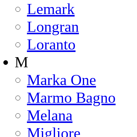
Lemark
Longran
Loranto
M
Marka One
Marmo Bagno
Melana
Migliore