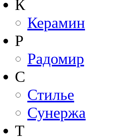
К
Керамин
Р
Радомир
С
Стилье
Сунержа
Т