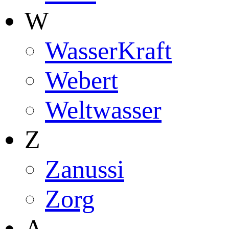
W
WasserKraft
Webert
Weltwasser
Z
Zanussi
Zorg
А