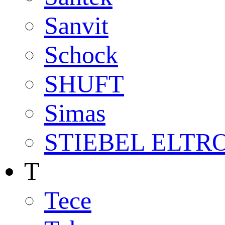
Sanvit
Schock
SHUFT
Simas
STIEBEL ELTR
T
Tece