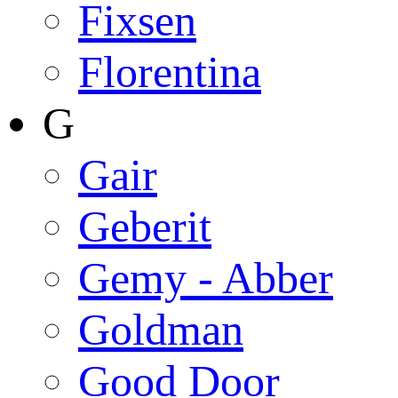
Fixsen
Florentina
G
Gair
Geberit
Gemy - Abber
Goldman
Good Door