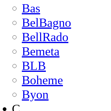
Bas
BelBagno
BellRado
Bemeta
BLB
Boheme
Byon
C