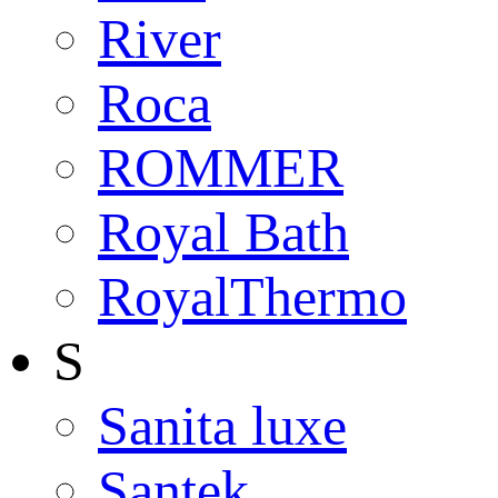
River
Roca
ROMMER
Royal Bath
RoyalThermo
S
Sanita luxe
Santek