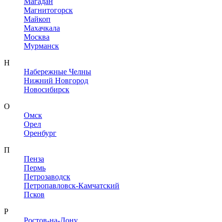
Магадан
Магнитогорск
Майкоп
Махачкала
Москва
Мурманск
Н
Набережные Челны
Нижний Новгород
Новосибирск
О
Омск
Орел
Оренбург
П
Пенза
Пермь
Петрозаводск
Петропавловск-Камчатский
Псков
Р
Ростов-на-Дону