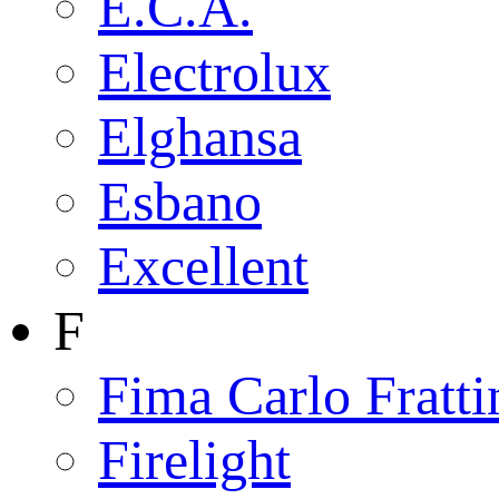
E.C.A.
Electrolux
Elghansa
Esbano
Excellent
F
Fima Carlo Fratti
Firelight