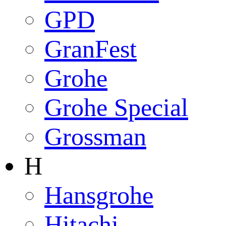
GPD
GranFest
Grohe
Grohe Special
Grossman
H
Hansgrohe
Hitachi