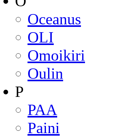
O
Oceanus
OLI
Omoikiri
Oulin
P
PAA
Paini