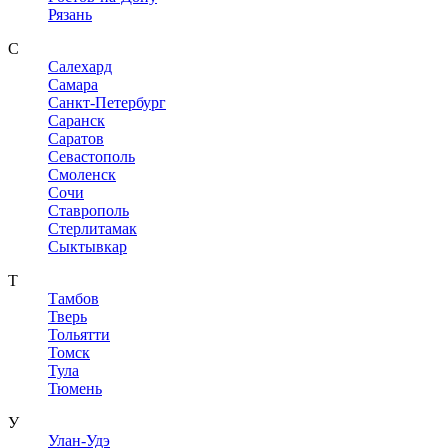
Рязань
С
Салехард
Самара
Санкт-Петербург
Саранск
Саратов
Севастополь
Смоленск
Сочи
Ставрополь
Стерлитамак
Сыктывкар
Т
Тамбов
Тверь
Тольятти
Томск
Тула
Тюмень
У
Улан-Удэ