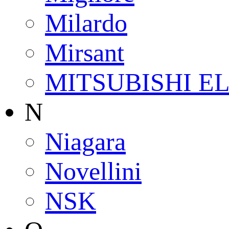
Milardo
Mirsant
MITSUBISHI E
N
Niagara
Novellini
NSK