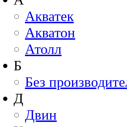
Акватек
Акватон
Атолл
Б
Без производите
Д
Двин