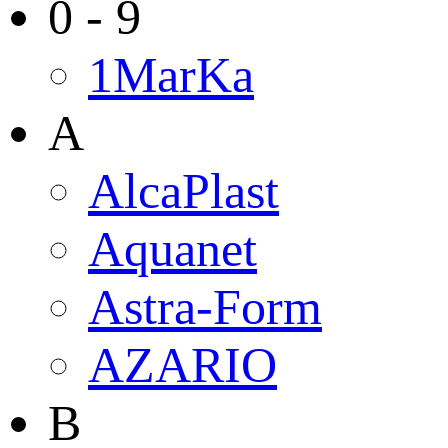
0 - 9
1MarKa
A
AlcaPlast
Aquanet
Astra-Form
AZARIO
B