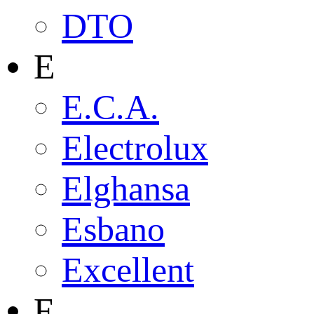
DTO
E
E.C.A.
Electrolux
Elghansa
Esbano
Excellent
F