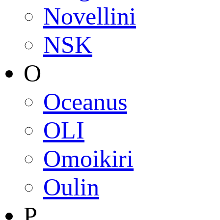
Novellini
NSK
O
Oceanus
OLI
Omoikiri
Oulin
P