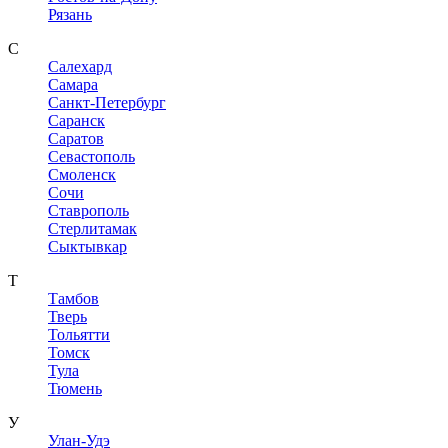
Рязань
С
Салехард
Самара
Санкт-Петербург
Саранск
Саратов
Севастополь
Смоленск
Сочи
Ставрополь
Стерлитамак
Сыктывкар
Т
Тамбов
Тверь
Тольятти
Томск
Тула
Тюмень
У
Улан-Удэ