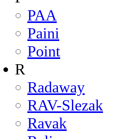
PAA
Paini
Point
R
Radaway
RAV-Slezak
Ravak