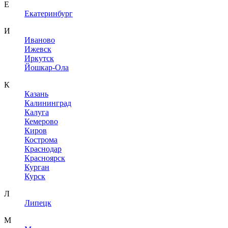
Е
Екатеринбург
И
Иваново
Ижевск
Иркутск
Йошкар-Ола
К
Казань
Калининград
Калуга
Кемерово
Киров
Кострома
Краснодар
Красноярск
Курган
Курск
Л
Липецк
М