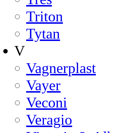
Triton
Tytan
V
Vagnerplast
Vayer
Veconi
Veragio