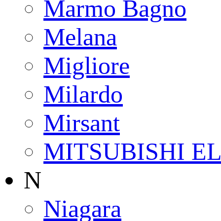
Marmo Bagno
Melana
Migliore
Milardo
Mirsant
MITSUBISHI E
N
Niagara