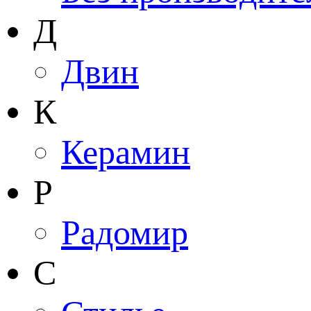
Д
Двин
К
Керамин
Р
Радомир
С