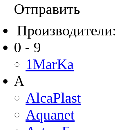
Отправить
Производители:
0 - 9
1MarKa
A
AlcaPlast
Aquanet