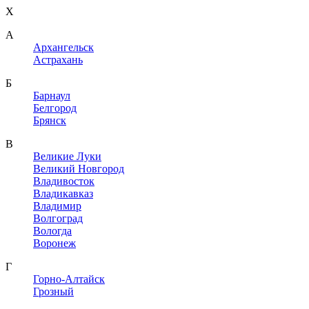
X
A
Архангельск
Астрахань
Б
Барнаул
Белгород
Брянск
В
Великие Луки
Великий Новгород
Владивосток
Владикавказ
Владимир
Волгоград
Вологда
Воронеж
Г
Горно-Алтайск
Грозный