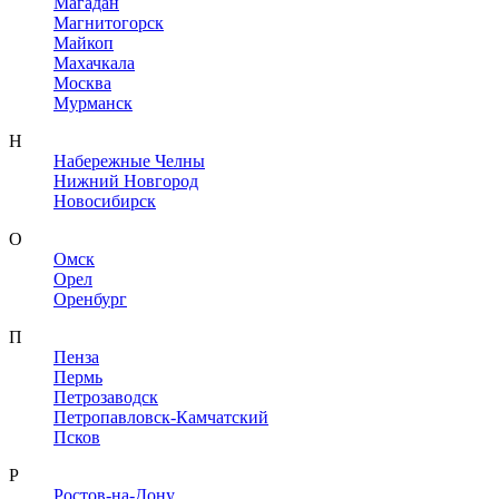
Магадан
Магнитогорск
Майкоп
Махачкала
Москва
Мурманск
Н
Набережные Челны
Нижний Новгород
Новосибирск
О
Омск
Орел
Оренбург
П
Пенза
Пермь
Петрозаводск
Петропавловск-Камчатский
Псков
Р
Ростов-на-Дону