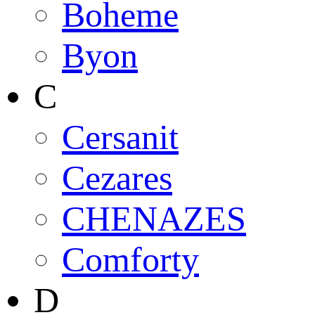
Boheme
Byon
C
Cersanit
Cezares
CHENAZES
Comforty
D