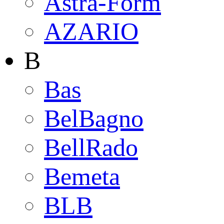
Astra-Form
AZARIO
B
Bas
BelBagno
BellRado
Bemeta
BLB