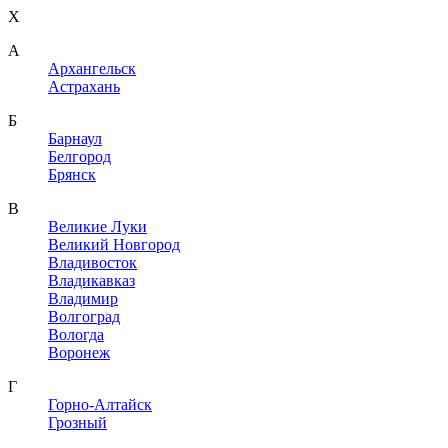
X
A
Архангельск
Астрахань
Б
Барнаул
Белгород
Брянск
В
Великие Луки
Великий Новгород
Владивосток
Владикавказ
Владимир
Волгоград
Вологда
Воронеж
Г
Горно-Алтайск
Грозный