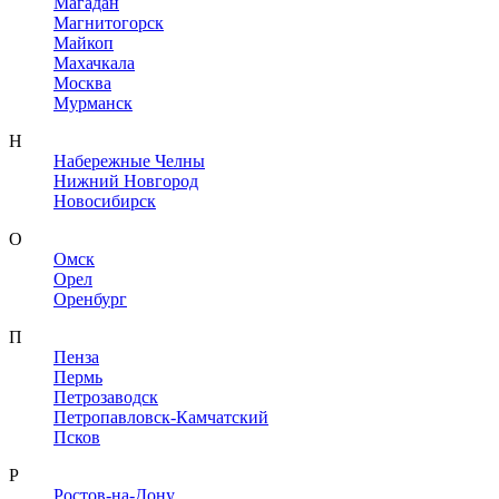
Магадан
Магнитогорск
Майкоп
Махачкала
Москва
Мурманск
Н
Набережные Челны
Нижний Новгород
Новосибирск
О
Омск
Орел
Оренбург
П
Пенза
Пермь
Петрозаводск
Петропавловск-Камчатский
Псков
Р
Ростов-на-Дону