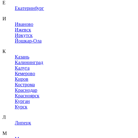
Е
Екатеринбург
И
Иваново
Ижевск
Иркутск
Йошкар-Ола
К
Казань
Калининград
Калуга
Кемерово
Киров
Кострома
Краснодар
Красноярск
Курган
Курск
Л
Липецк
М