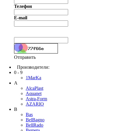
Телефон
E-mail
Отправить
Производители:
0 - 9
1MarKa
A
AlcaPlast
Aquanet
Astra-Form
AZARIO
B
Bas
BelBagno
BellRado
Bemeta