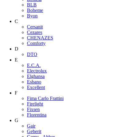
BLB
Boheme
Byon
C
Cersanit
Cezares
CHENAZES
Comforty
D
DTO
E
E.C.A.
Electrolux
Elghansa
Esbano
Excellent
F
Fima Carlo Frattini
Firelight
Fixsen
Florentina
G
Gair
Geberit
Gemy - Abber