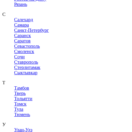
Рязань
С
Салехард
Самара
Санкт-Петербург
Саранск
Саратов
Севастополь
Смоленск
Сочи
Ставрополь
Стерлитамак
Сыктывкар
Т
Тамбов
Тверь
Тольятти
Томск
Тула
Тюмень
У
Улан-Удэ