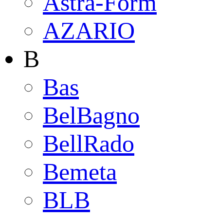
Astra-Form
AZARIO
B
Bas
BelBagno
BellRado
Bemeta
BLB