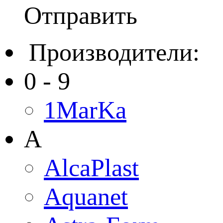
Отправить
Производители:
0 - 9
1MarKa
A
AlcaPlast
Aquanet