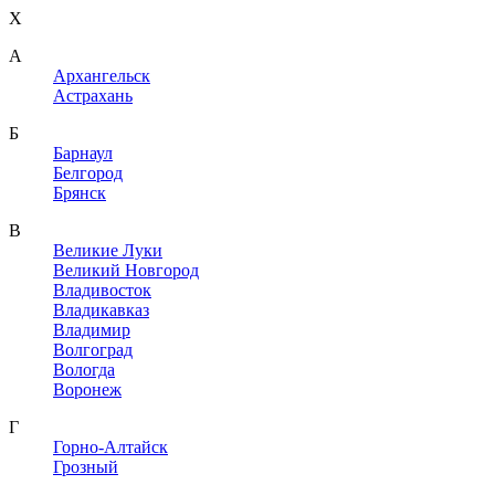
X
A
Архангельск
Астрахань
Б
Барнаул
Белгород
Брянск
В
Великие Луки
Великий Новгород
Владивосток
Владикавказ
Владимир
Волгоград
Вологда
Воронеж
Г
Горно-Алтайск
Грозный