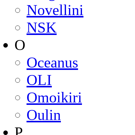
Novellini
NSK
O
Oceanus
OLI
Omoikiri
Oulin
P