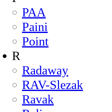
PAA
Paini
Point
R
Radaway
RAV-Slezak
Ravak