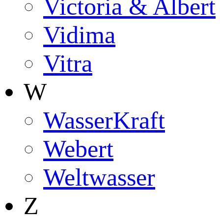
Victoria & Albert
Vidima
Vitra
W
WasserKraft
Webert
Weltwasser
Z