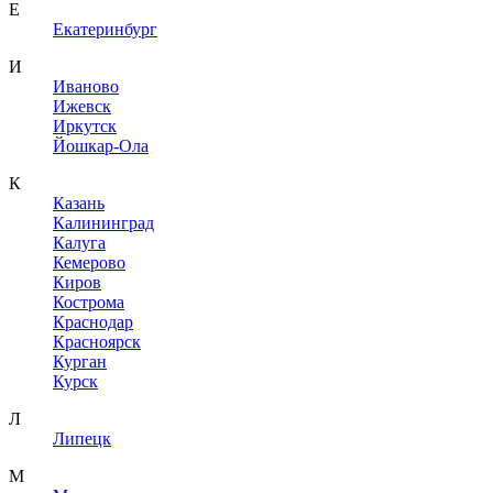
Е
Екатеринбург
И
Иваново
Ижевск
Иркутск
Йошкар-Ола
К
Казань
Калининград
Калуга
Кемерово
Киров
Кострома
Краснодар
Красноярск
Курган
Курск
Л
Липецк
М