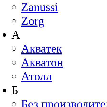
Zanussi
Zorg
А
Акватек
Акватон
Атолл
Б
Без производите