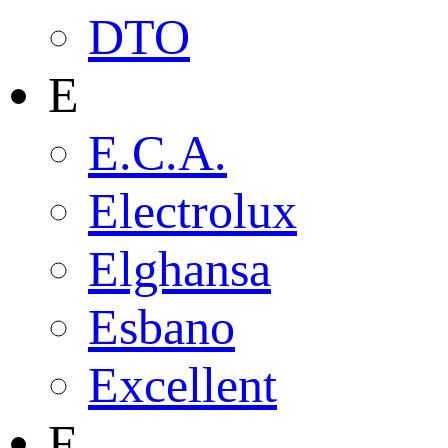
DTO
E
E.C.A.
Electrolux
Elghansa
Esbano
Excellent
F