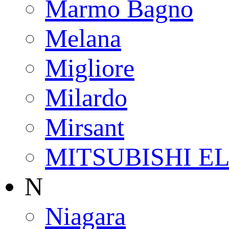
Marmo Bagno
Melana
Migliore
Milardo
Mirsant
MITSUBISHI E
N
Niagara