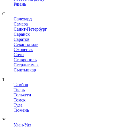
Рязань
С
Салехард
Самара
Санкт-Петербург
Саранск
Саратов
Севастополь
Смоленск
Сочи
Ставрополь
Стерлитамак
Сыктывкар
Т
Тамбов
Тверь
Тольятти
Томск
Тула
Тюмень
У
Улан-Удэ