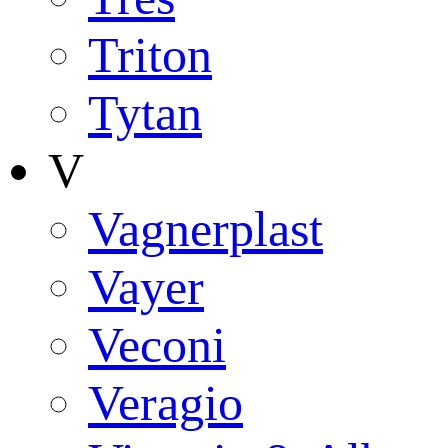
Triton
Tytan
V
Vagnerplast
Vayer
Veconi
Veragio