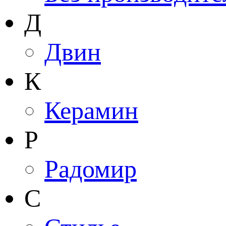
Д
Двин
К
Керамин
Р
Радомир
С