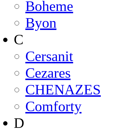
Boheme
Byon
C
Cersanit
Cezares
CHENAZES
Comforty
D