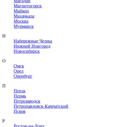
Магадан
Магнитогорск
Майкоп
Махачкала
Москва
Мурманск
Н
Набережные Челны
Нижний Новгород
Новосибирск
О
Омск
Орел
Оренбург
П
Пенза
Пермь
Петрозаводск
Петропавловск-Камчатский
Псков
Р
Ростов-на-Дону