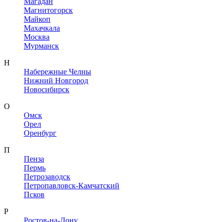
Магадан
Магнитогорск
Майкоп
Махачкала
Москва
Мурманск
Н
Набережные Челны
Нижний Новгород
Новосибирск
О
Омск
Орел
Оренбург
П
Пенза
Пермь
Петрозаводск
Петропавловск-Камчатский
Псков
Р
Ростов-на-Дону