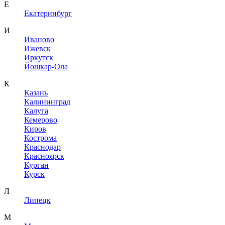
Е
Екатеринбург
И
Иваново
Ижевск
Иркутск
Йошкар-Ола
К
Казань
Калининград
Калуга
Кемерово
Киров
Кострома
Краснодар
Красноярск
Курган
Курск
Л
Липецк
М