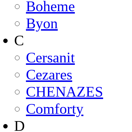
Boheme
Byon
C
Cersanit
Cezares
CHENAZES
Comforty
D