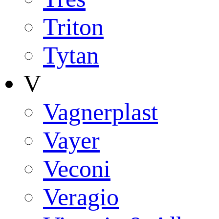
Triton
Tytan
V
Vagnerplast
Vayer
Veconi
Veragio