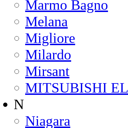
Marmo Bagno
Melana
Migliore
Milardo
Mirsant
MITSUBISHI E
N
Niagara