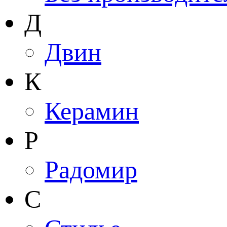
Д
Двин
К
Керамин
Р
Радомир
С