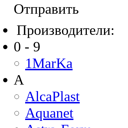
Отправить
Производители:
0 - 9
1MarKa
A
AlcaPlast
Aquanet