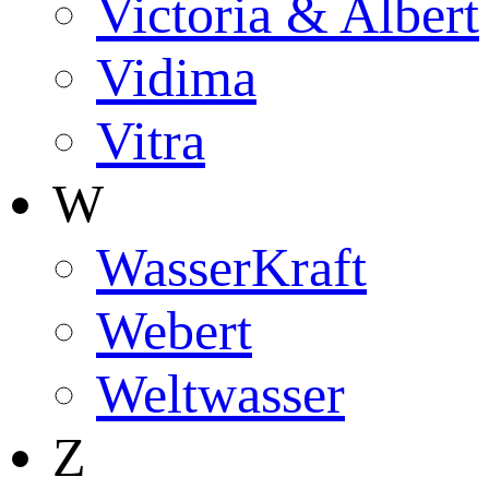
Victoria & Albert
Vidima
Vitra
W
WasserKraft
Webert
Weltwasser
Z