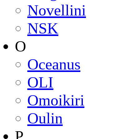
Novellini
NSK
O
Oceanus
OLI
Omoikiri
Oulin
P