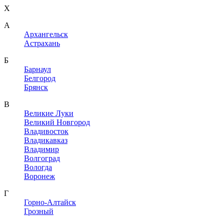
X
A
Архангельск
Астрахань
Б
Барнаул
Белгород
Брянск
В
Великие Луки
Великий Новгород
Владивосток
Владикавказ
Владимир
Волгоград
Вологда
Воронеж
Г
Горно-Алтайск
Грозный