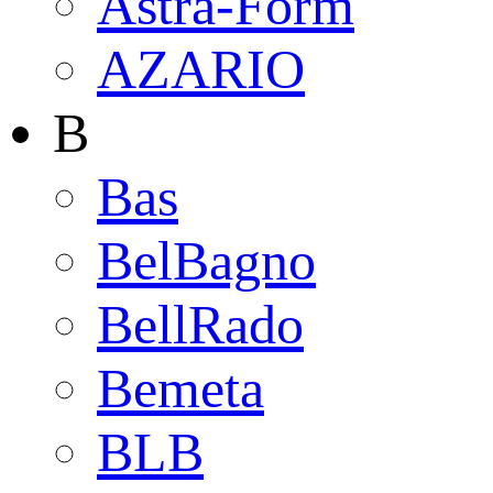
Astra-Form
AZARIO
B
Bas
BelBagno
BellRado
Bemeta
BLB