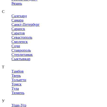
Рязань
С
Салехард
Самара
Санкт-Петербург
Саранск
Саратов
Севастополь
Смоленск
Сочи
Ставрополь
Стерлитамак
Сыктывкар
Т
Тамбов
Тверь
Тольятти
Томск
Тула
Тюмень
У
Улан-Удэ