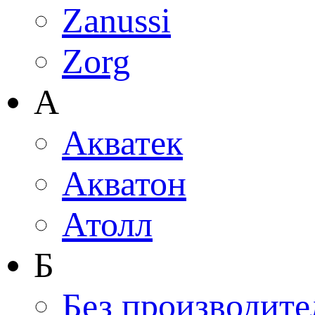
Zanussi
Zorg
А
Акватек
Акватон
Атолл
Б
Без производите