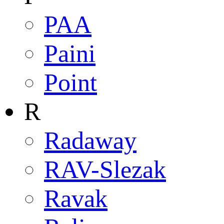
PAA
Paini
Point
R
Radaway
RAV-Slezak
Ravak