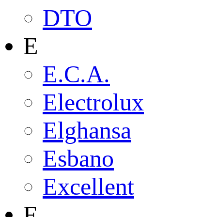
DTO
E
E.C.A.
Electrolux
Elghansa
Esbano
Excellent
F