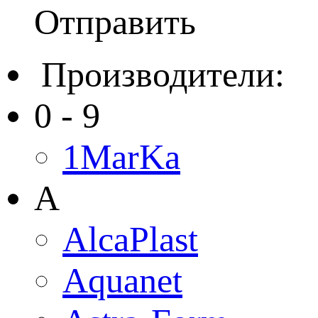
Отправить
Производители:
0 - 9
1MarKa
A
AlcaPlast
Aquanet