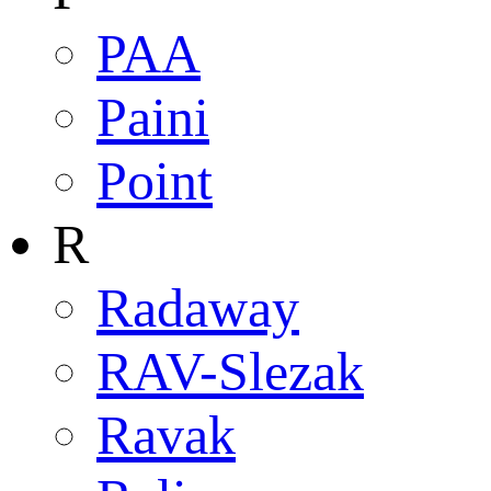
PAA
Paini
Point
R
Radaway
RAV-Slezak
Ravak