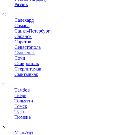
Рязань
С
Салехард
Самара
Санкт-Петербург
Саранск
Саратов
Севастополь
Смоленск
Сочи
Ставрополь
Стерлитамак
Сыктывкар
Т
Тамбов
Тверь
Тольятти
Томск
Тула
Тюмень
У
Улан-Удэ