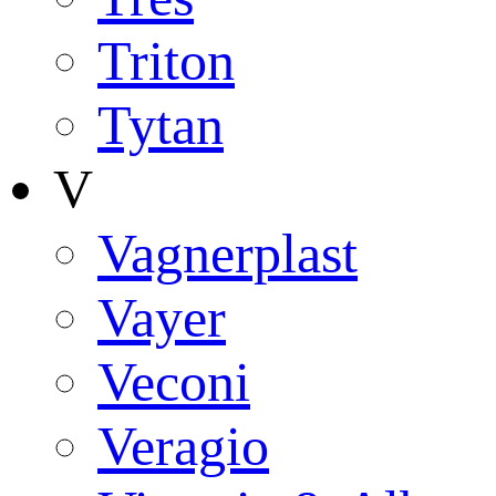
Triton
Tytan
V
Vagnerplast
Vayer
Veconi
Veragio