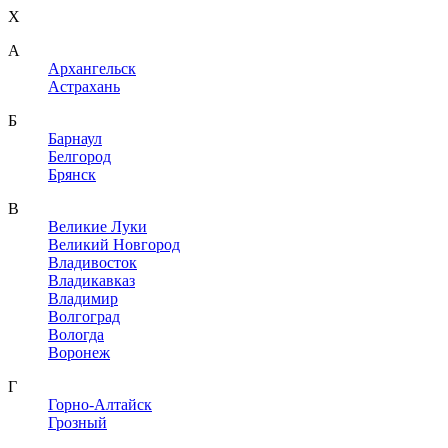
X
A
Архангельск
Астрахань
Б
Барнаул
Белгород
Брянск
В
Великие Луки
Великий Новгород
Владивосток
Владикавказ
Владимир
Волгоград
Вологда
Воронеж
Г
Горно-Алтайск
Грозный