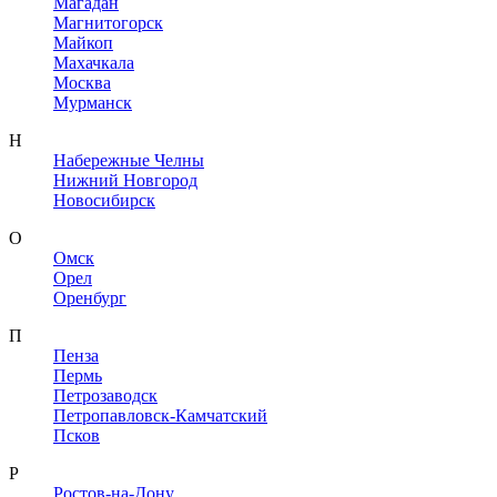
Магадан
Магнитогорск
Майкоп
Махачкала
Москва
Мурманск
Н
Набережные Челны
Нижний Новгород
Новосибирск
О
Омск
Орел
Оренбург
П
Пенза
Пермь
Петрозаводск
Петропавловск-Камчатский
Псков
Р
Ростов-на-Дону