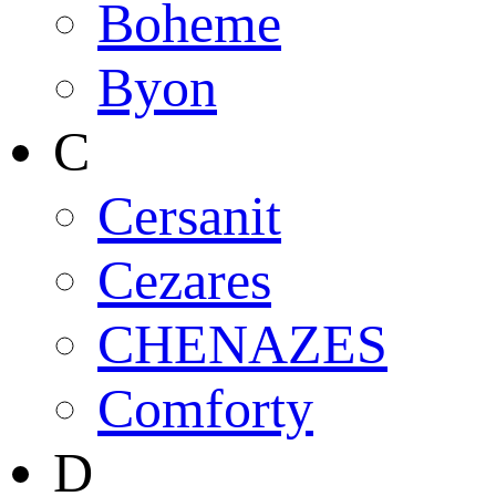
Boheme
Byon
C
Cersanit
Cezares
CHENAZES
Comforty
D