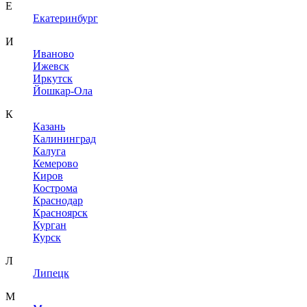
Е
Екатеринбург
И
Иваново
Ижевск
Иркутск
Йошкар-Ола
К
Казань
Калининград
Калуга
Кемерово
Киров
Кострома
Краснодар
Красноярск
Курган
Курск
Л
Липецк
М