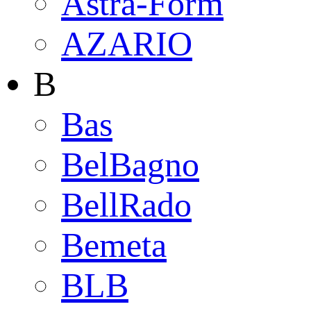
Astra-Form
AZARIO
B
Bas
BelBagno
BellRado
Bemeta
BLB