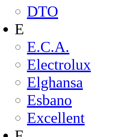
DTO
E
E.C.A.
Electrolux
Elghansa
Esbano
Excellent
F