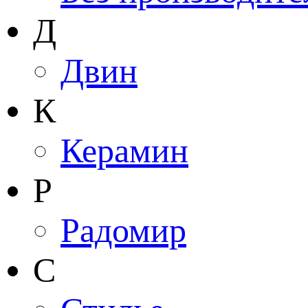
Д
Двин
К
Керамин
Р
Радомир
С