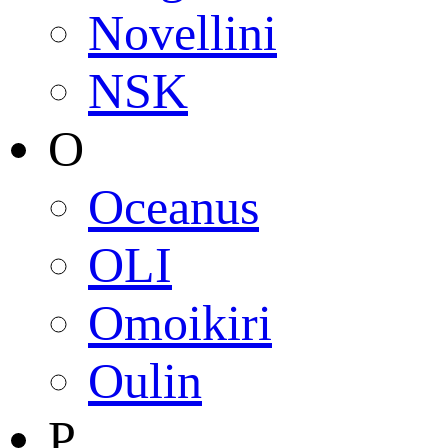
Novellini
NSK
O
Oceanus
OLI
Omoikiri
Oulin
P