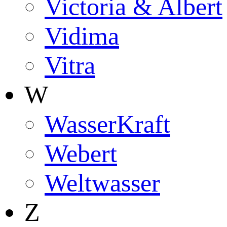
Victoria & Albert
Vidima
Vitra
W
WasserKraft
Webert
Weltwasser
Z