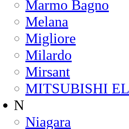
Marmo Bagno
Melana
Migliore
Milardo
Mirsant
MITSUBISHI E
N
Niagara