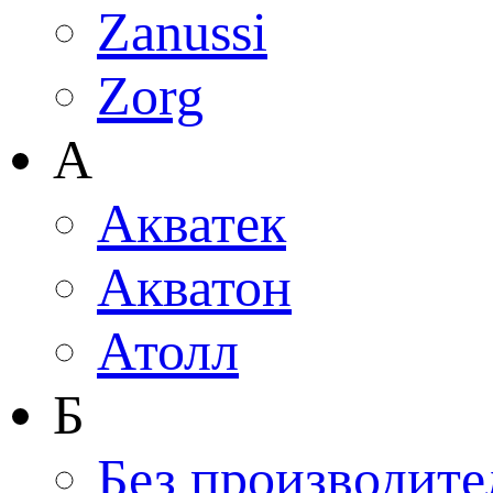
Zanussi
Zorg
А
Акватек
Акватон
Атолл
Б
Без производите