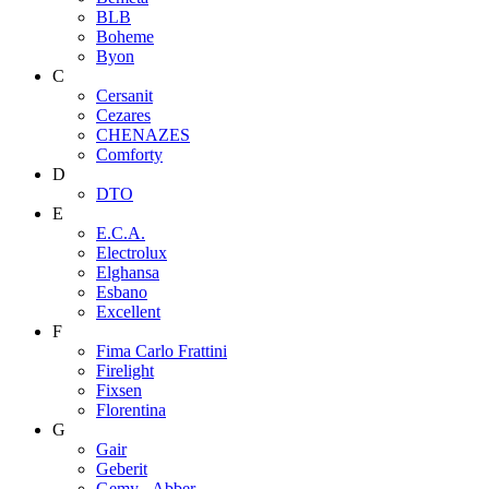
BLB
Boheme
Byon
C
Cersanit
Cezares
CHENAZES
Comforty
D
DTO
E
E.C.A.
Electrolux
Elghansa
Esbano
Excellent
F
Fima Carlo Frattini
Firelight
Fixsen
Florentina
G
Gair
Geberit
Gemy - Abber