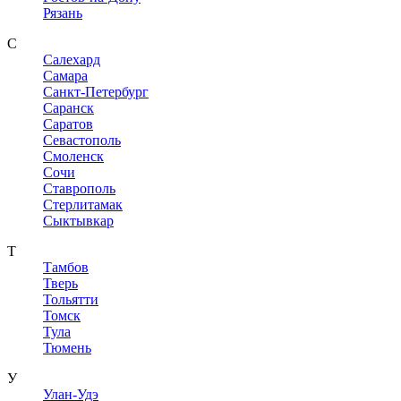
Рязань
С
Салехард
Самара
Санкт-Петербург
Саранск
Саратов
Севастополь
Смоленск
Сочи
Ставрополь
Стерлитамак
Сыктывкар
Т
Тамбов
Тверь
Тольятти
Томск
Тула
Тюмень
У
Улан-Удэ