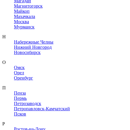
Магадан
Магнитогорск
Майкоп
Махачкала
Москва
Мурманск
Н
Набережные Челны
Нижний Новгород
Новосибирск
О
Омск
Орел
Оренбург
П
Пенза
Пермь
Петрозаводск
Петропавловск-Камчатский
Псков
Р
Ростов-на-Дону