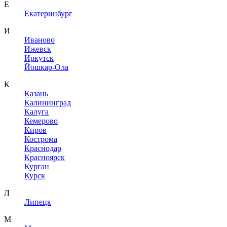
Е
Екатеринбург
И
Иваново
Ижевск
Иркутск
Йошкар-Ола
К
Казань
Калининград
Калуга
Кемерово
Киров
Кострома
Краснодар
Красноярск
Курган
Курск
Л
Липецк
М