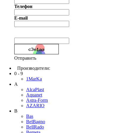
Телефон
E-mail
Отправить
Производители:
0 - 9
1MarKa
A
AlcaPlast
Aquanet
Astra-Form
AZARIO
B
Bas
BelBagno
BellRado
Bemeta