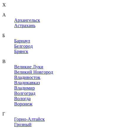
X
A
Архангельск
Астрахань
Б
Барнаул
Белгород
Брянск
В
Великие Луки
Великий Новгород
Владивосток
Владикавказ
Владимир
Волгоград
Вологда
Воронеж
Г
Горно-Алтайск
Грозный