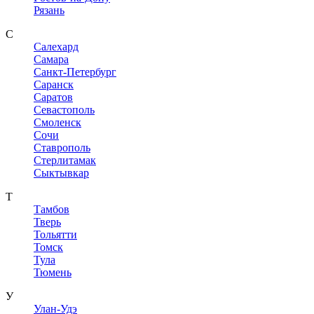
Рязань
С
Салехард
Самара
Санкт-Петербург
Саранск
Саратов
Севастополь
Смоленск
Сочи
Ставрополь
Стерлитамак
Сыктывкар
Т
Тамбов
Тверь
Тольятти
Томск
Тула
Тюмень
У
Улан-Удэ