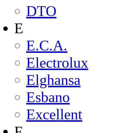
DTO
E
E.C.A.
Electrolux
Elghansa
Esbano
Excellent
F