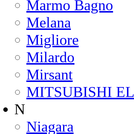
Marmo Bagno
Melana
Migliore
Milardo
Mirsant
MITSUBISHI E
N
Niagara