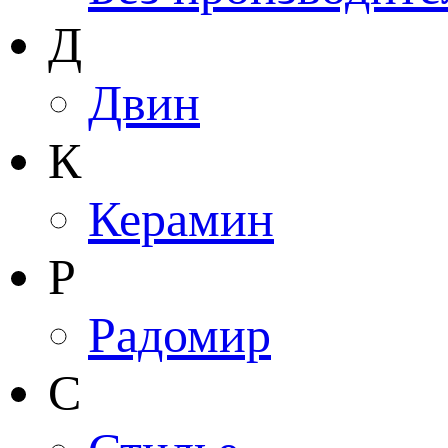
Д
Двин
К
Керамин
Р
Радомир
С