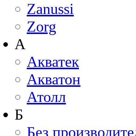
Zanussi
Zorg
А
Акватек
Акватон
Атолл
Б
Без производите