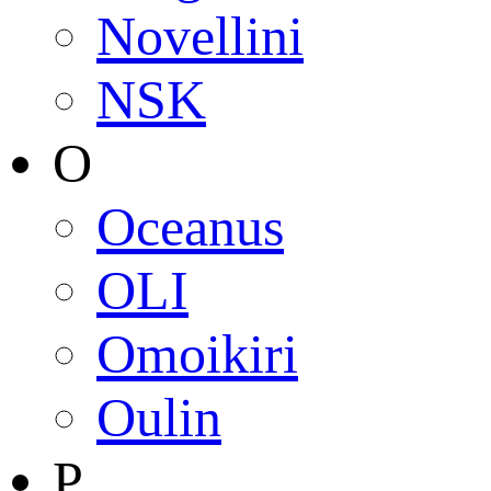
Novellini
NSK
O
Oceanus
OLI
Omoikiri
Oulin
P