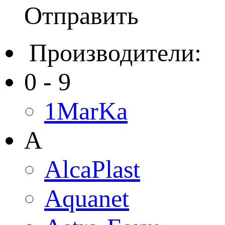
Отправить
Производители:
0 - 9
1MarKa
A
AlcaPlast
Aquanet