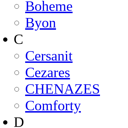
Boheme
Byon
C
Cersanit
Cezares
CHENAZES
Comforty
D