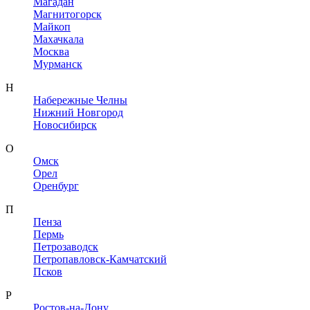
Магадан
Магнитогорск
Майкоп
Махачкала
Москва
Мурманск
Н
Набережные Челны
Нижний Новгород
Новосибирск
О
Омск
Орел
Оренбург
П
Пенза
Пермь
Петрозаводск
Петропавловск-Камчатский
Псков
Р
Ростов-на-Дону