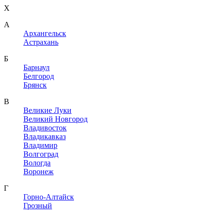
X
A
Архангельск
Астрахань
Б
Барнаул
Белгород
Брянск
В
Великие Луки
Великий Новгород
Владивосток
Владикавказ
Владимир
Волгоград
Вологда
Воронеж
Г
Горно-Алтайск
Грозный