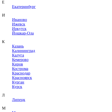
Е
Екатеринбург
И
Иваново
Ижевск
Иркутск
Йошкар-Ола
К
Казань
Калининград
Калуга
Кемерово
Киров
Кострома
Краснодар
Красноярск
Курган
Курск
Л
Липецк
М