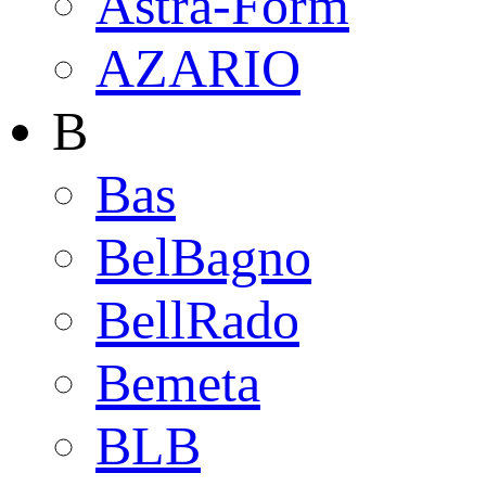
Astra-Form
AZARIO
B
Bas
BelBagno
BellRado
Bemeta
BLB