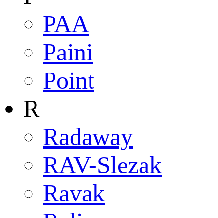
PAA
Paini
Point
R
Radaway
RAV-Slezak
Ravak