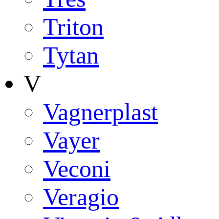
Triton
Tytan
V
Vagnerplast
Vayer
Veconi
Veragio