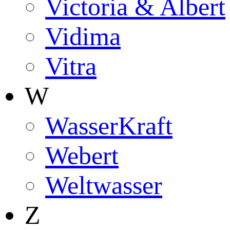
Victoria & Albert
Vidima
Vitra
W
WasserKraft
Webert
Weltwasser
Z