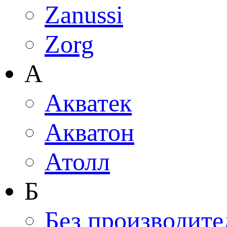
Zanussi
Zorg
А
Акватек
Акватон
Атолл
Б
Без производите