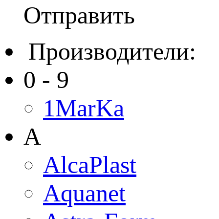
Отправить
Производители:
0 - 9
1MarKa
A
AlcaPlast
Aquanet