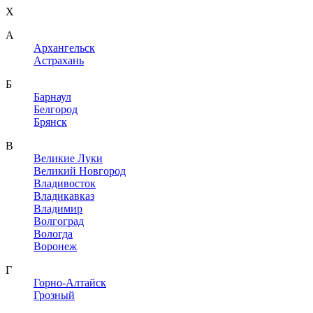
X
A
Архангельск
Астрахань
Б
Барнаул
Белгород
Брянск
В
Великие Луки
Великий Новгород
Владивосток
Владикавказ
Владимир
Волгоград
Вологда
Воронеж
Г
Горно-Алтайск
Грозный