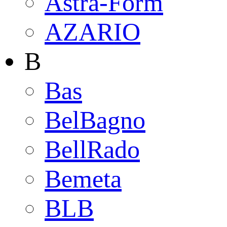
Astra-Form
AZARIO
B
Bas
BelBagno
BellRado
Bemeta
BLB