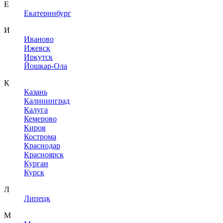
Е
Екатеринбург
И
Иваново
Ижевск
Иркутск
Йошкар-Ола
К
Казань
Калининград
Калуга
Кемерово
Киров
Кострома
Краснодар
Красноярск
Курган
Курск
Л
Липецк
М