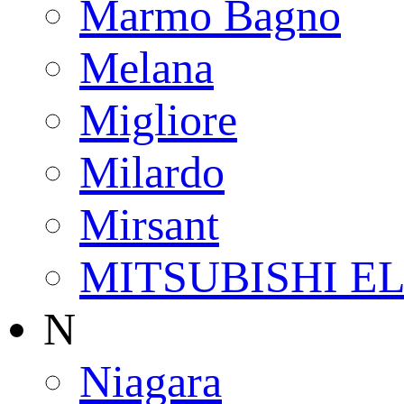
Marmo Bagno
Melana
Migliore
Milardo
Mirsant
MITSUBISHI E
N
Niagara