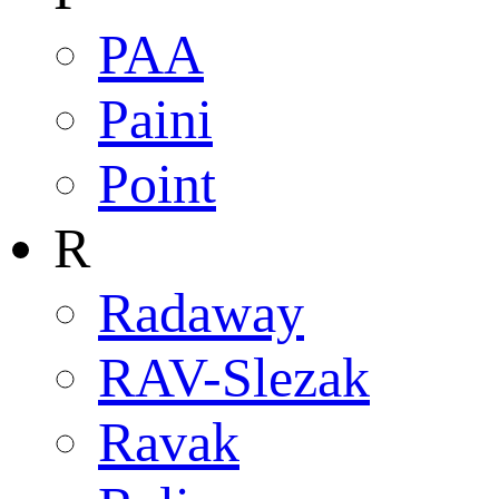
PAA
Paini
Point
R
Radaway
RAV-Slezak
Ravak