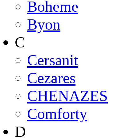
Boheme
Byon
C
Cersanit
Cezares
CHENAZES
Comforty
D