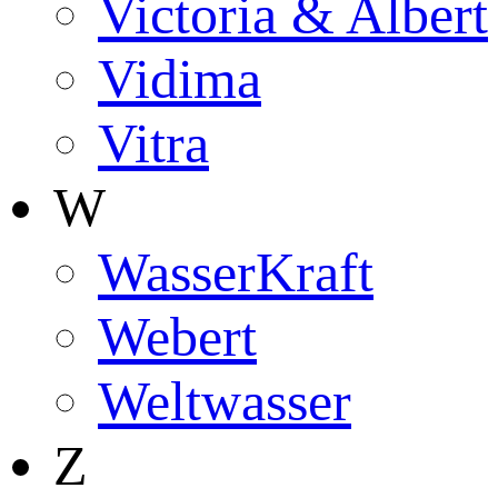
Victoria & Albert
Vidima
Vitra
W
WasserKraft
Webert
Weltwasser
Z