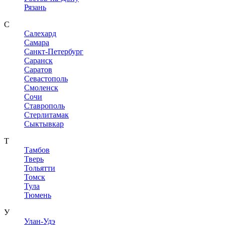
Рязань
С
Салехард
Самара
Санкт-Петербург
Саранск
Саратов
Севастополь
Смоленск
Сочи
Ставрополь
Стерлитамак
Сыктывкар
Т
Тамбов
Тверь
Тольятти
Томск
Тула
Тюмень
У
Улан-Удэ