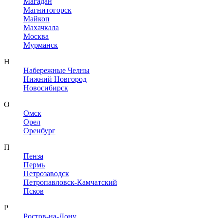
Магадан
Магнитогорск
Майкоп
Махачкала
Москва
Мурманск
Н
Набережные Челны
Нижний Новгород
Новосибирск
О
Омск
Орел
Оренбург
П
Пенза
Пермь
Петрозаводск
Петропавловск-Камчатский
Псков
Р
Ростов-на-Дону