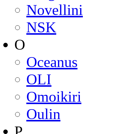
Novellini
NSK
O
Oceanus
OLI
Omoikiri
Oulin
P