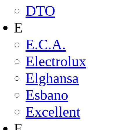
DTO
E
E.C.A.
Electrolux
Elghansa
Esbano
Excellent
F