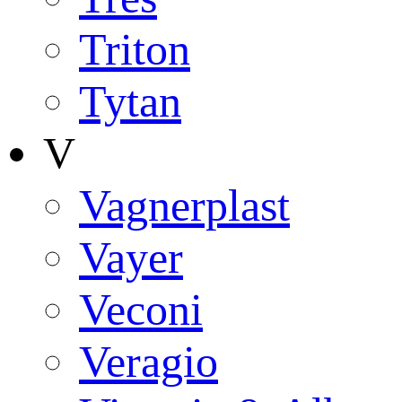
Triton
Tytan
V
Vagnerplast
Vayer
Veconi
Veragio