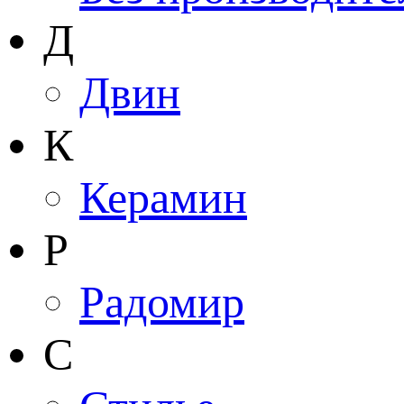
Д
Двин
К
Керамин
Р
Радомир
С