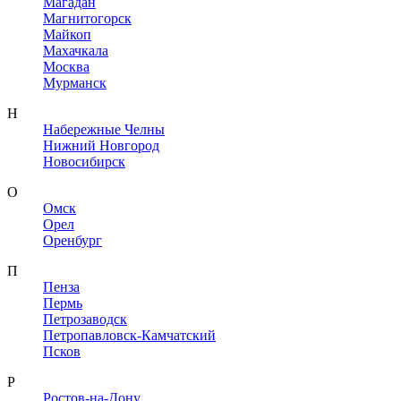
Магадан
Магнитогорск
Майкоп
Махачкала
Москва
Мурманск
Н
Набережные Челны
Нижний Новгород
Новосибирск
О
Омск
Орел
Оренбург
П
Пенза
Пермь
Петрозаводск
Петропавловск-Камчатский
Псков
Р
Ростов-на-Дону