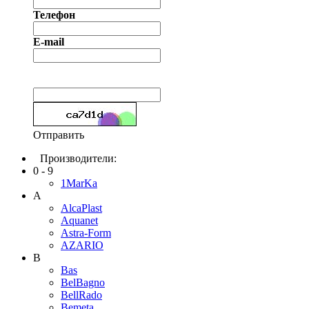
Телефон
E-mail
Отправить
Производители:
0 - 9
1MarKa
A
AlcaPlast
Aquanet
Astra-Form
AZARIO
B
Bas
BelBagno
BellRado
Bemeta