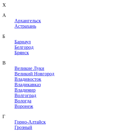
X
A
Архангельск
Астрахань
Б
Барнаул
Белгород
Брянск
В
Великие Луки
Великий Новгород
Владивосток
Владикавказ
Владимир
Волгоград
Вологда
Воронеж
Г
Горно-Алтайск
Грозный