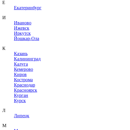
Е
Екатеринбург
И
Иваново
Ижевск
Иркутск
Йошкар-Ола
К
Казань
Калининград
Калуга
Кемерово
Киров
Кострома
Краснодар
Красноярск
Курган
Курск
Л
Липецк
М