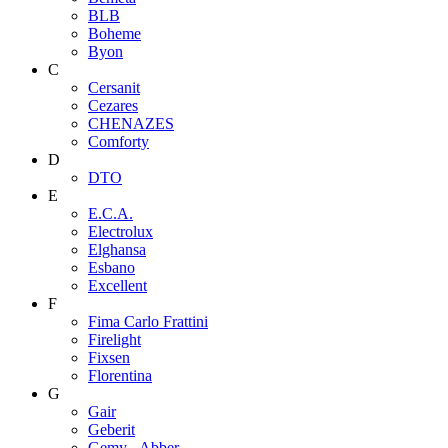
BLB
Boheme
Byon
C
Cersanit
Cezares
CHENAZES
Comforty
D
DTO
E
E.C.A.
Electrolux
Elghansa
Esbano
Excellent
F
Fima Carlo Frattini
Firelight
Fixsen
Florentina
G
Gair
Geberit
Gemy - Abber