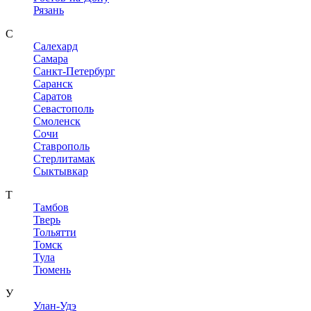
Рязань
С
Салехард
Самара
Санкт-Петербург
Саранск
Саратов
Севастополь
Смоленск
Сочи
Ставрополь
Стерлитамак
Сыктывкар
Т
Тамбов
Тверь
Тольятти
Томск
Тула
Тюмень
У
Улан-Удэ