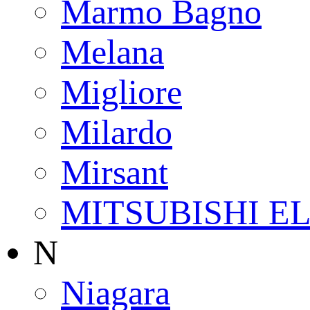
Marmo Bagno
Melana
Migliore
Milardo
Mirsant
MITSUBISHI E
N
Niagara