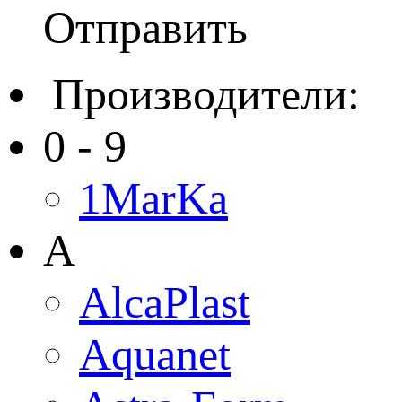
Отправить
Производители:
0 - 9
1MarKa
A
AlcaPlast
Aquanet