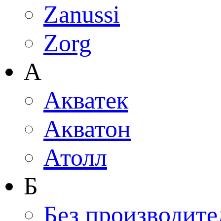
Zanussi
Zorg
А
Акватек
Акватон
Атолл
Б
Без производите