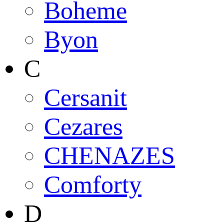
Boheme
Byon
C
Cersanit
Cezares
CHENAZES
Comforty
D