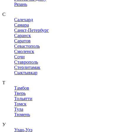
Рязань
С
Салехард
Самара
Санкт-Петербург
Саранск
Саратов
Севастополь
Смоленск
Сочи
Ставрополь
Стерлитамак
Сыктывкар
Т
Тамбов
Тверь
Тольятти
Томск
Тула
Тюмень
У
Улан-Удэ