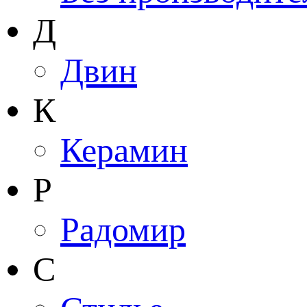
Д
Двин
К
Керамин
Р
Радомир
С