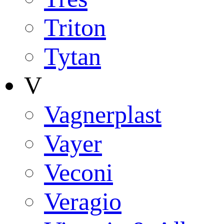
Triton
Tytan
V
Vagnerplast
Vayer
Veconi
Veragio