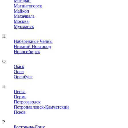
Магадан
Магнитогорск
Майкоп
Махачкала
Москва
Мурманск
Н
Набережные Челны
Нижний Новгород
Новосибирск
О
Омск
Орел
Оренбург
П
Пенза
Пермь
Петрозаводск
Петропавловск-Камчатский
Псков
Р
Ростов-на-Дону