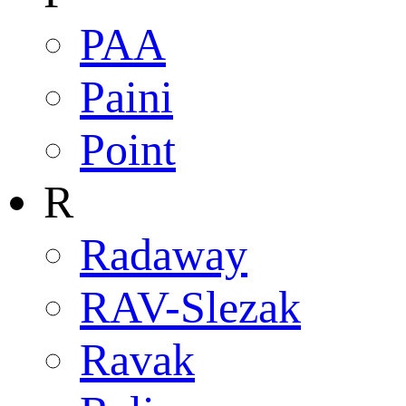
PAA
Paini
Point
R
Radaway
RAV-Slezak
Ravak