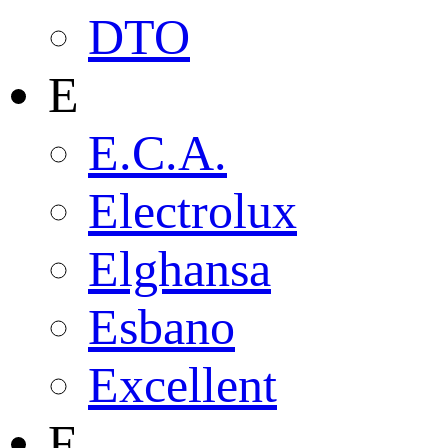
DTO
E
E.C.A.
Electrolux
Elghansa
Esbano
Excellent
F