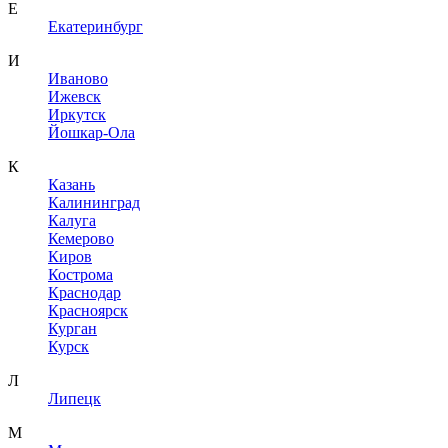
Е
Екатеринбург
И
Иваново
Ижевск
Иркутск
Йошкар-Ола
К
Казань
Калининград
Калуга
Кемерово
Киров
Кострома
Краснодар
Красноярск
Курган
Курск
Л
Липецк
М