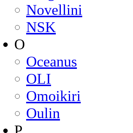
Novellini
NSK
O
Oceanus
OLI
Omoikiri
Oulin
P