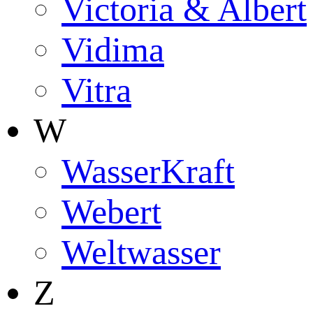
Victoria & Albert
Vidima
Vitra
W
WasserKraft
Webert
Weltwasser
Z