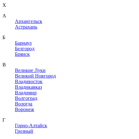
X
A
Архангельск
Астрахань
Б
Барнаул
Белгород
Брянск
В
Великие Луки
Великий Новгород
Владивосток
Владикавказ
Владимир
Волгоград
Вологда
Воронеж
Г
Горно-Алтайск
Грозный