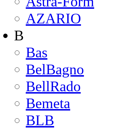
Astra-Form
AZARIO
B
Bas
BelBagno
BellRado
Bemeta
BLB