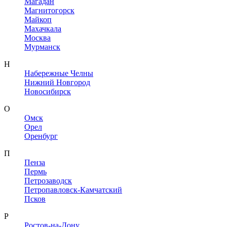
Магадан
Магнитогорск
Майкоп
Махачкала
Москва
Мурманск
Н
Набережные Челны
Нижний Новгород
Новосибирск
О
Омск
Орел
Оренбург
П
Пенза
Пермь
Петрозаводск
Петропавловск-Камчатский
Псков
Р
Ростов-на-Дону