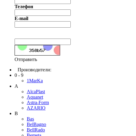
Телефон
E-mail
Отправить
Производители:
0 - 9
1MarKa
A
AlcaPlast
Aquanet
Astra-Form
AZARIO
B
Bas
BelBagno
BellRado
Bemeta