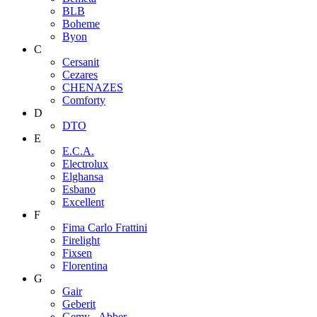
BLB
Boheme
Byon
C
Cersanit
Cezares
CHENAZES
Comforty
D
DTO
E
E.C.A.
Electrolux
Elghansa
Esbano
Excellent
F
Fima Carlo Frattini
Firelight
Fixsen
Florentina
G
Gair
Geberit
Gemy - Abber