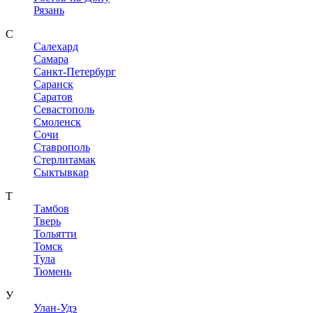
Рязань
С
Салехард
Самара
Санкт-Петербург
Саранск
Саратов
Севастополь
Смоленск
Сочи
Ставрополь
Стерлитамак
Сыктывкар
Т
Тамбов
Тверь
Тольятти
Томск
Тула
Тюмень
У
Улан-Удэ