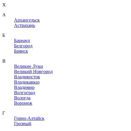
X
A
Архангельск
Астрахань
Б
Барнаул
Белгород
Брянск
В
Великие Луки
Великий Новгород
Владивосток
Владикавказ
Владимир
Волгоград
Вологда
Воронеж
Г
Горно-Алтайск
Грозный