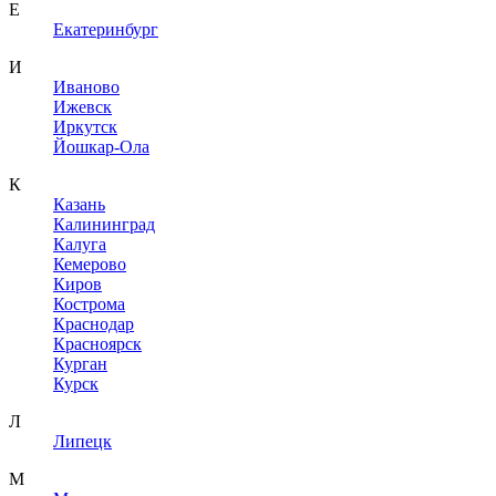
Е
Екатеринбург
И
Иваново
Ижевск
Иркутск
Йошкар-Ола
К
Казань
Калининград
Калуга
Кемерово
Киров
Кострома
Краснодар
Красноярск
Курган
Курск
Л
Липецк
М