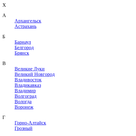
X
A
Архангельск
Астрахань
Б
Барнаул
Белгород
Брянск
В
Великие Луки
Великий Новгород
Владивосток
Владикавказ
Владимир
Волгоград
Вологда
Воронеж
Г
Горно-Алтайск
Грозный