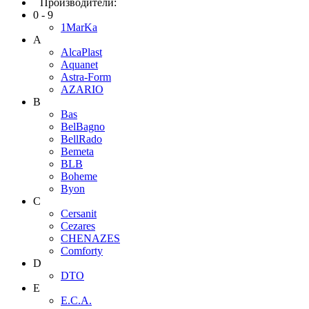
Производители:
0 - 9
1MarKa
A
AlcaPlast
Aquanet
Astra-Form
AZARIO
B
Bas
BelBagno
BellRado
Bemeta
BLB
Boheme
Byon
C
Cersanit
Cezares
CHENAZES
Comforty
D
DTO
E
E.C.A.