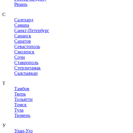
Рязань
С
Салехард
Самара
Санкт-Петербург
Саранск
Саратов
Севастополь
Смоленск
Сочи
Ставрополь
Стерлитамак
Сыктывкар
Т
Тамбов
Тверь
Тольятти
Томск
Тула
Тюмень
У
Улан-Удэ