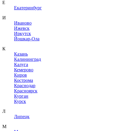
Е
Екатеринбург
И
Иваново
Ижевск
Иркутск
Йошкар-Ола
К
Казань
Калининград
Калуга
Кемерово
Киров
Кострома
Краснодар
Красноярск
Курган
Курск
Л
Липецк
М