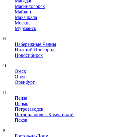
Магадан
Магнитогорск
Майкоп
Махачкала
Москва
Мурманск
Н
Набережные Челны
Нижний Новгород
Новосибирск
О
Омск
Орел
Оренбург
П
Пенза
Пермь
Петрозаводск
Петропавловск-Камчатский
Псков
Р
Ростов-на-Дону