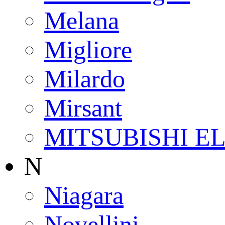
Melana
Migliore
Milardo
Mirsant
MITSUBISHI E
N
Niagara
Novellini