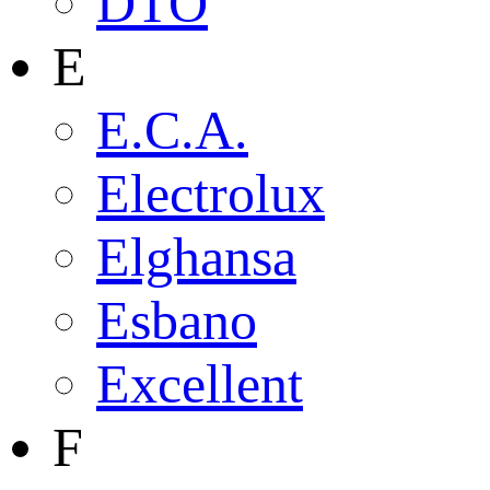
DTO
E
E.C.A.
Electrolux
Elghansa
Esbano
Excellent
F