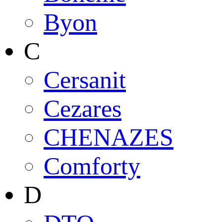
Byon
C
Cersanit
Cezares
CHENAZES
Comforty
D