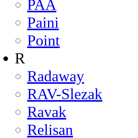
PAA
Paini
Point
R
Radaway
RAV-Slezak
Ravak
Relisan