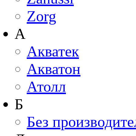
Zorg
А
Акватек
Акватон
Атолл
Б
Без производите