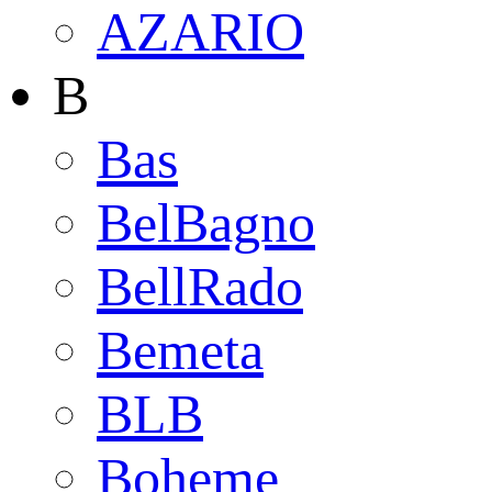
AZARIO
B
Bas
BelBagno
BellRado
Bemeta
BLB
Boheme