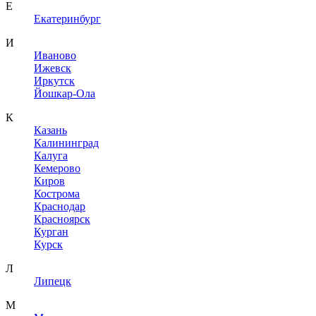
Е
Екатеринбург
И
Иваново
Ижевск
Иркутск
Йошкар-Ола
К
Казань
Калининград
Калуга
Кемерово
Киров
Кострома
Краснодар
Красноярск
Курган
Курск
Л
Липецк
М