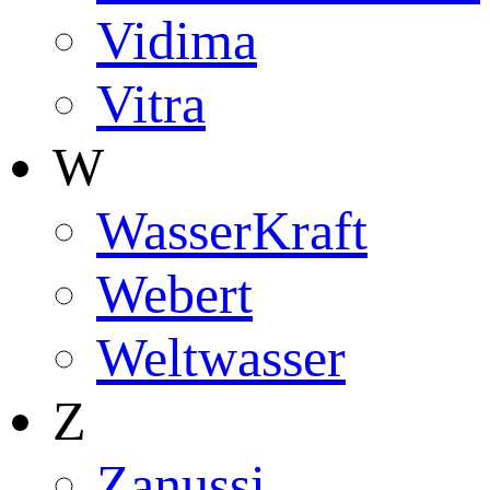
Vidima
Vitra
W
WasserKraft
Webert
Weltwasser
Z
Zanussi