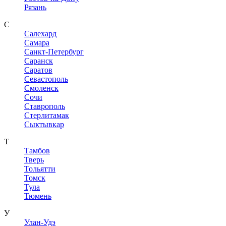
Рязань
С
Салехард
Самара
Санкт-Петербург
Саранск
Саратов
Севастополь
Смоленск
Сочи
Ставрополь
Стерлитамак
Сыктывкар
Т
Тамбов
Тверь
Тольятти
Томск
Тула
Тюмень
У
Улан-Удэ