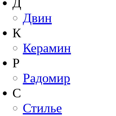
Д
Двин
К
Керамин
Р
Радомир
С
Стилье