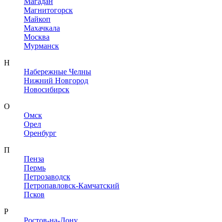
Магадан
Магнитогорск
Майкоп
Махачкала
Москва
Мурманск
Н
Набережные Челны
Нижний Новгород
Новосибирск
О
Омск
Орел
Оренбург
П
Пенза
Пермь
Петрозаводск
Петропавловск-Камчатский
Псков
Р
Ростов-на-Дону