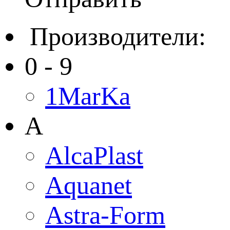
Производители:
0 - 9
1MarKa
A
AlcaPlast
Aquanet
Astra-Form