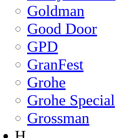
Goldman
Good Door
GPD
GranFest
Grohe
Grohe Special
Grossman
H