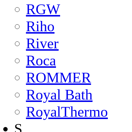
RGW
Riho
River
Roca
ROMMER
Royal Bath
RoyalThermo
S