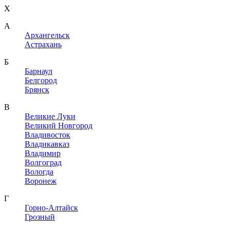
X
A
Архангельск
Астрахань
Б
Барнаул
Белгород
Брянск
В
Великие Луки
Великий Новгород
Владивосток
Владикавказ
Владимир
Волгоград
Вологда
Воронеж
Г
Горно-Алтайск
Грозный