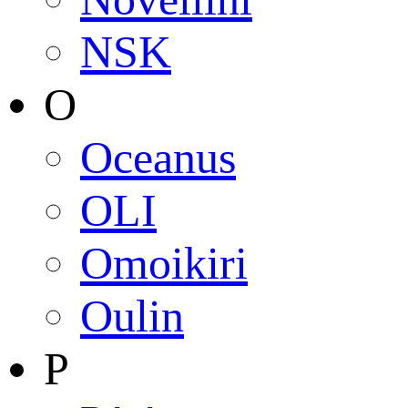
NSK
O
Oceanus
OLI
Omoikiri
Oulin
P