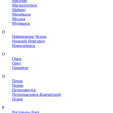
Магадан
Магнитогорск
Майкоп
Махачкала
Москва
Мурманск
Н
Набережные Челны
Нижний Новгород
Новосибирск
О
Омск
Орел
Оренбург
П
Пенза
Пермь
Петрозаводск
Петропавловск-Камчатский
Псков
Р
Ростов-на-Дону