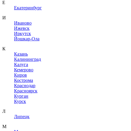
Е
Екатеринбург
И
Иваново
Ижевск
Иркутск
Йошкар-Ола
К
Казань
Калининград
Калуга
Кемерово
Киров
Кострома
Краснодар
Красноярск
Курган
Курск
Л
Липецк
М