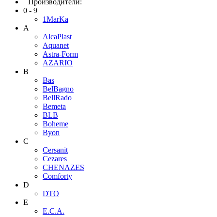
Производители:
0 - 9
1MarKa
A
AlcaPlast
Aquanet
Astra-Form
AZARIO
B
Bas
BelBagno
BellRado
Bemeta
BLB
Boheme
Byon
C
Cersanit
Cezares
CHENAZES
Comforty
D
DTO
E
E.C.A.