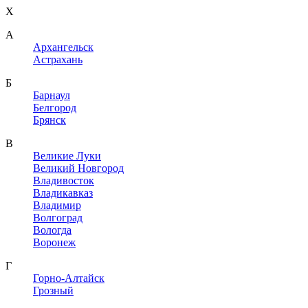
X
A
Архангельск
Астрахань
Б
Барнаул
Белгород
Брянск
В
Великие Луки
Великий Новгород
Владивосток
Владикавказ
Владимир
Волгоград
Вологда
Воронеж
Г
Горно-Алтайск
Грозный