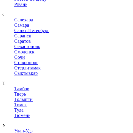
Рязань
С
Салехард
Самара
Санкт-Петербург
Саранск
Саратов
Севастополь
Смоленск
Сочи
Ставрополь
Стерлитамак
Сыктывкар
Т
Тамбов
Тверь
Тольятти
Томск
Тула
Тюмень
У
Улан-Удэ